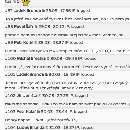
tuším 5.
#97
Ludek Brunda
@ 29.03 - 17:56 IP: logged
Jo a ještě..ta upravená fyzika už asi není aktuální, co? Já jsem jel b
#98
Pavel Šáfr
@ 29.03 - 20:12 IP: logged
pomoc. nemuzu nahodit austalii. prej error v mas. Vam to jde ?
#99
Petr Kolář
@ 29.03 - 23:37 IP: logged
Luďku, aktuální fyzika je v komplet módu CF1L_2010_1.0.rar. Nic
#100
Michal Březina
@ 30.03 - 09:49 IP: logged
Luďku, já jezdím na max. šířku kotoučů. Testovat výdrž kotoučů 
#101
Ludek Brunda
@ 30.03 - 15:49 IP: logged
Jenom pro vysvětlení: já jsem nastavil auto tak, jak jsem zvyklý
modu. Přístě budu chytřejší. Jinak dík za rady.
#102
Jiří Jeništa
@ 30.03 - 22:29 IP: logged
tak ti me napadlo Ludku co tak k nam nalakat par kluku od vas:-)
#103
Petr Kolář
@ 30.03 - 23:44 IP: logged
Dobrý nápad, Jirko! ... ještě fotečku :-)
#104
Ludek Brunda
@ 31.03 - 16:27 IP: logged