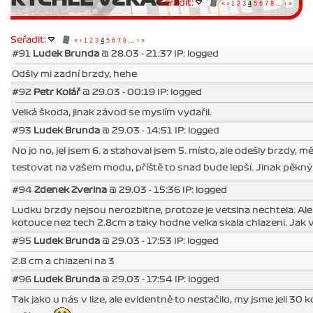
Seřadit:
«
‹
1
2
3
4
5
6
7
8
...
›
»
Seřadit:
«
‹
1
2
3
4
5
6
7
8
...
›
»
#91
Ludek Brunda
@ 28.03 - 21:37 IP: logged
Odšly mi zadní brzdy, hehe
#92
Petr Kolář
@ 29.03 - 00:19 IP: logged
Velká škoda, jinak závod se myslím vydařil.
#93
Ludek Brunda
@ 29.03 - 14:51 IP: logged
No jo no, jel jsem 6. a stahoval jsem 5. místo, ale odešly brzdy, m
testovat na vašem modu, příště to snad bude lepší. Jinak pěkn
#94
Zdenek Zverina
@ 29.03 - 15:36 IP: logged
Ludku brzdy nejsou nerozbitne, protoze je vetsina nechtela. Al
kotouce nez tech 2.8cm a taky hodne velka skala chlazeni. Jak ve
#95
Ludek Brunda
@ 29.03 - 17:53 IP: logged
2.8 cm a chlazeni na 3
#96
Ludek Brunda
@ 29.03 - 17:54 IP: logged
Tak jako u nás v lize, ale evidentně to nestačilo, my jsme jeli 30 