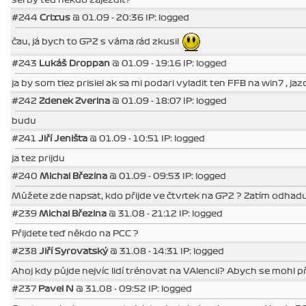
#244
Crixus
@ 01.09 - 20:36 IP: logged
čau, já bych to GP2 s váma rád zkusil
#243
Lukáš Droppan
@ 01.09 - 19:16 IP: logged
ja by som tiez prisiel ak sa mi podari vyladit ten FFB na win7 , ja
#242
Zdenek Zverina
@ 01.09 - 18:07 IP: logged
budu
#241
Jiří Jeništa
@ 01.09 - 10:51 IP: logged
ja tez prijdu
#240
Michal Březina
@ 01.09 - 09:53 IP: logged
Můžete zde napsat, kdo přijde ve čtvrtek na GP2 ? Zatím odhaduji, 
#239
Michal Březina
@ 31.08 - 21:12 IP: logged
Přijdete teď někdo na PCC ?
#238
Jiří Syrovatský
@ 31.08 - 14:31 IP: logged
Ahoj kdy půjde nejvíc lidí trénovat na VAlencii? Abych se mohl při
#237
Pavel N
@ 31.08 - 09:52 IP: logged