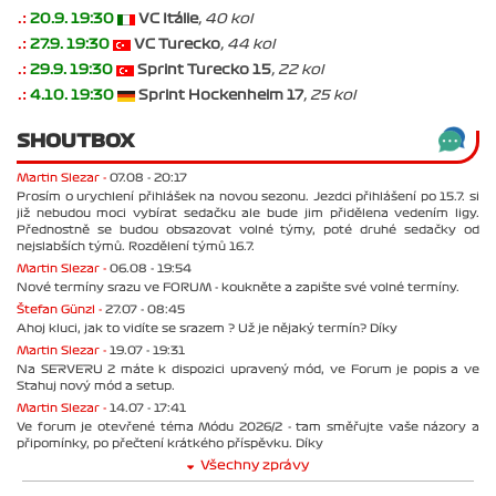
.:
20.9. 19:30
VC Itálie
, 40 kol
.:
27.9. 19:30
VC Turecko
, 44 kol
.:
29.9. 19:30
Sprint Turecko 15
, 22 kol
.:
4.10. 19:30
Sprint Hockenheim 17
, 25 kol
SHOUTBOX
Martin Slezar -
07.08 - 20:17
Prosím o urychlení přihlášek na novou sezonu. Jezdci přihlášení po 15.7. si
již nebudou moci vybírat sedačku ale bude jim přidělena vedením ligy.
Přednostně se budou obsazovat volné týmy, poté druhé sedačky od
nejslabších týmů. Rozdělení týmů 16.7.
Martin Slezar -
06.08 - 19:54
Nové termíny srazu ve FORUM - koukněte a zapište své volné termíny.
Štefan Günzl -
27.07 - 08:45
Ahoj kluci, jak to vidíte se srazem ? Už je nějaký termín? Díky
Martin Slezar -
19.07 - 19:31
Na SERVERU 2 máte k dispozici upravený mód, ve Forum je popis a ve
Stahuj nový mód a setup.
Martin Slezar -
14.07 - 17:41
Ve forum je otevřené téma Módu 2026/2 - tam směřujte vaše názory a
připomínky, po přečtení krátkého příspěvku. Díky
Všechny zprávy