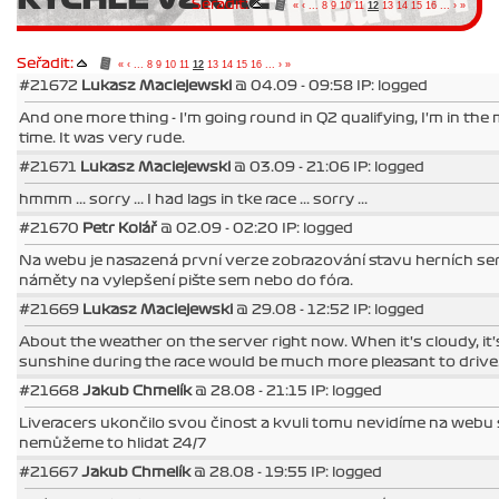
Seřadit:
«
‹
...
8
9
10
11
12
13
14
15
16
...
›
»
Seřadit:
«
‹
...
8
9
10
11
12
13
14
15
16
...
›
»
#21672
Lukasz Maciejewski
@ 04.09 - 09:58 IP: logged
And one more thing - I'm going round in Q2 qualifying, I'm in the 
time. It was very rude.
#21671
Lukasz Maciejewski
@ 03.09 - 21:06 IP: logged
hmmm ... sorry ... I had lags in tke race ... sorry ...
#21670
Petr Kolář
@ 02.09 - 02:20 IP: logged
Na webu je nasazená první verze zobrazování stavu herních se
náměty na vylepšení pište sem nebo do fóra.
#21669
Lukasz Maciejewski
@ 29.08 - 12:52 IP: logged
About the weather on the server right now. When it's cloudy, it's 
sunshine during the race would be much more pleasant to drive
#21668
Jakub Chmelík
@ 28.08 - 21:15 IP: logged
Liveracers ukončilo svou činost a kvuli tomu nevidíme na webu 
nemůžeme to hlidat 24/7
#21667
Jakub Chmelík
@ 28.08 - 19:55 IP: logged