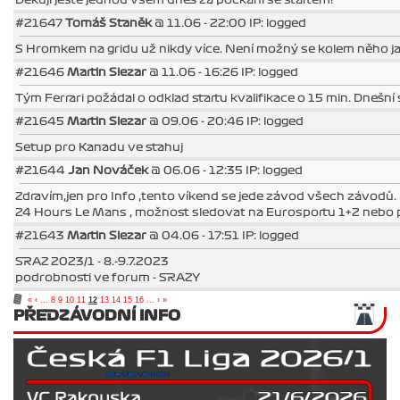
#21647
Tomáš Staněk
@ 11.06 - 22:00 IP: logged
S Hromkem na gridu už nikdy více. Není možný se kolem něho jak
#21646
Martin Slezar
@ 11.06 - 16:26 IP: logged
Tým Ferrari požádal o odklad startu kvalifikace o 15 min. Dnešní
#21645
Martin Slezar
@ 09.06 - 20:46 IP: logged
Setup pro Kanadu ve stahuj
#21644
Jan Nováček
@ 06.06 - 12:35 IP: logged
Zdravím,jen pro Info ,tento víkend se jede závod všech závodů.
24 Hours Le Mans , možnost sledovat na Eurosportu 1+2 nebo
#21643
Martin Slezar
@ 04.06 - 17:51 IP: logged
SRAZ 2023/1 - 8.-9.7.2023
podrobnosti ve forum - SRAZY
«
‹
...
8
9
10
11
12
13
14
15
16
...
›
»
PŘEDZÁVODNÍ INFO