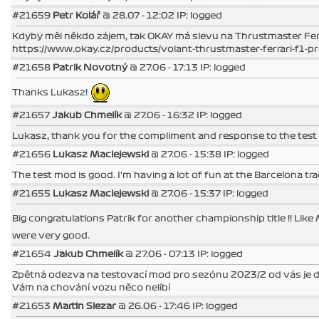
#21659
Petr Kolář
@ 28.07 - 12:02 IP: logged
Kdyby měl někdo zájem, tak OKAY má slevu na Thrustmaster Fe
https://www.okay.cz/products/volant-thrustmaster-ferrari-f1-
#21658
Patrik Novotný
@ 27.06 - 17:13 IP: logged
Thanks Lukasz!
#21657
Jakub Chmelík
@ 27.06 - 16:32 IP: logged
Lukasz, thank you for the compliment and response to the tes
#21656
Lukasz Maciejewski
@ 27.06 - 15:38 IP: logged
The test mod is good. I'm having a lot of fun at the Barcelona tra
#21655
Lukasz Maciejewski
@ 27.06 - 15:37 IP: logged
Big congratulations Patrik for another championship title !! Li
were very good.
#21654
Jakub Chmelík
@ 27.06 - 07:13 IP: logged
Zpětná odezva na testovací mod pro sezónu 2023/2 od vás je d
Vám na chování vozu něco nelíbí
#21653
Martin Slezar
@ 26.06 - 17:46 IP: logged