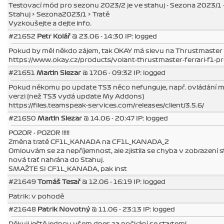
Testovací mód pro sezonu 2023/2 je ve stahuj - Sezona 2023/1 - 
Stahuj > Sezona2023/1 > Tratě
Vyzkoušejte a dejte info.
#21652
Petr Kolář
@ 23.06 - 14:30 IP: logged
Pokud by měl někdo zájem, tak OKAY má slevu na Thrustmaster
https://www.okay.cz/products/volant-thrustmaster-ferrari-f1-
#21651
Martin Slezar
@ 17.06 - 09:32 IP: logged
Pokud někomu po update TS3 něco nefunguje, např. ovládání mik
verzi (než TS3 vydá update My Addons)
https://files.teamspeak-services.com/releases/client/3.5.6/
#21650
Martin Slezar
@ 14.06 - 20:47 IP: logged
POZOR - POZOR !!!!!
Změna tratě CF1L_KANADA na CF1L_KANADA_2
Omlouvám se za nepříjemnost, ale zjistila se chyba v zobrazení 
nová trať nahrána do Stahuj.
SMAŽTE SI CF1L_KANADA, pak inst
#21649
Tomáš Tesař
@ 12.06 - 16:19 IP: logged
Patrik: v pohodě
#21648
Patrik Novotný
@ 11.06 - 23:13 IP: logged
Děkuji ještě jednou všem dnes za počkání se startem!