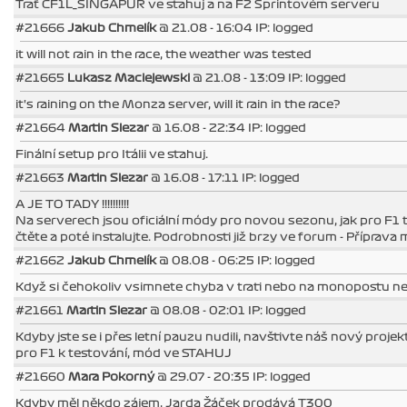
Trať CF1L_SINGAPUR ve stahuj a na F2 Sprintovém serveru
#21666
Jakub Chmelík
@ 21.08 - 16:04 IP: logged
it will not rain in the race, the weather was tested
#21665
Lukasz Maciejewski
@ 21.08 - 13:09 IP: logged
it's raining on the Monza server, will it rain in the race?
#21664
Martin Slezar
@ 16.08 - 22:34 IP: logged
Finální setup pro Itálii ve stahuj.
#21663
Martin Slezar
@ 16.08 - 17:11 IP: logged
A JE TO TADY !!!!!!!!!!
Na serverech jsou oficiální módy pro novou sezonu, jak pro F1 
čtěte a poté instalujte. Podrobnosti již brzy ve forum - Příprava
#21662
Jakub Chmelík
@ 08.08 - 06:25 IP: logged
Když si čehokoliv vsimnete chyba v trati nebo na monopostu n
#21661
Martin Slezar
@ 08.08 - 02:01 IP: logged
Kdyby jste se i přes letní pauzu nudili, navštivte náš nový projek
pro F1 k testování, mód ve STAHUJ
#21660
Mara Pokorný
@ 29.07 - 20:35 IP: logged
Kdyby měl někdo zájem, Jarda Žáček prodává T300