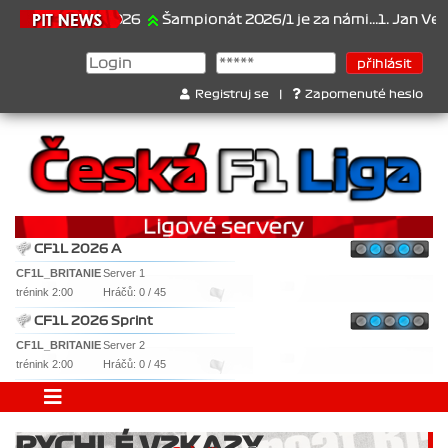
21.6.2026
Šampionát 2026/1 je za námi...1. Jan Veselý , 2. 
Registruj se
|
Zapomenuté heslo
CF1L 2026 A
CF1L_BRITANIE
Server 1
trénink 2:00
Hráčů: 0 / 45
CF1L 2026 Sprint
CF1L_BRITANIE
Server 2
trénink 2:00
Hráčů: 0 / 45
RYCHLÉ VZKAZY