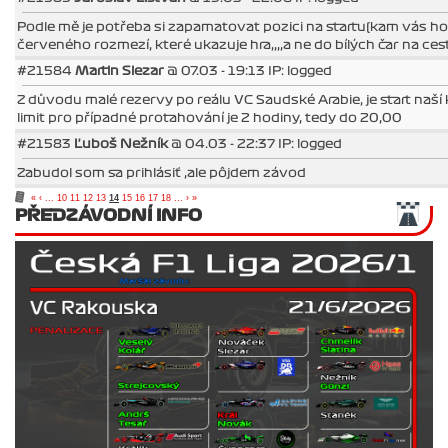
Podle mě je potřeba si zapamatovat pozici na startu(kam vás hod
červeného rozmezí, které ukazuje hra,,,,a ne do bílých čar na cest
#21584
Martin Slezar
@ 07.03 - 19:13 IP: logged
Z důvodu malé rezervy po reálu VC Saudské Arabie, je start naší 
limit pro případné protahování je 2 hodiny, tedy do 20,00
#21583
Ľuboš Nežník
@ 04.03 - 22:37 IP: logged
Zabudol som sa prihlásiť ,ale pôjdem závod
«
‹
...
10
11
12
13
14
15
16
17
18
...
›
»
PŘEDZÁVODNÍ INFO