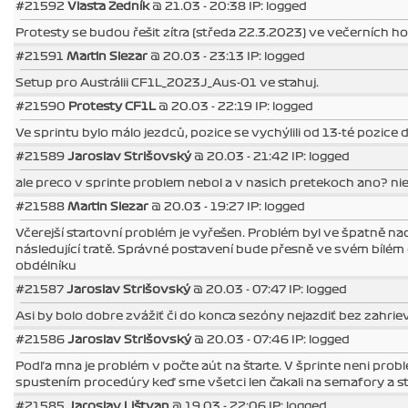
#21592
Vlasta Zedník
@ 21.03 - 20:38 IP: logged
Protesty se budou řešit zítra (středa 22.3.2023) ve večerních hod
#21591
Martin Slezar
@ 20.03 - 23:13 IP: logged
Setup pro Austrálii CF1L_2023J_Aus-01 ve stahuj.
#21590
Protesty CF1L
@ 20.03 - 22:19 IP: logged
Ve sprintu bylo málo jezdců, pozice se vychýlili od 13-té pozice
#21589
Jaroslav Strišovský
@ 20.03 - 21:42 IP: logged
ale preco v sprinte problem nebol a v nasich pretekoch ano? ni
#21588
Martin Slezar
@ 20.03 - 19:27 IP: logged
Včerejší startovní problém je vyřešen. Problém byl ve špatně n
následující tratě. Správné postavení bude přesně ve svém bílém 
obdélníku
#21587
Jaroslav Strišovský
@ 20.03 - 07:47 IP: logged
Asi by bolo dobre zvážiť či do konca sezóny nejazdiť bez zahriev
#21586
Jaroslav Strišovský
@ 20.03 - 07:46 IP: logged
Podľa mna je problém v počte aút na štarte. V šprinte neni problé
spustením procedúry keď sme všetci len čakali na semafory a st
#21585
Jaroslav Lištvan
@ 19.03 - 22:06 IP: logged