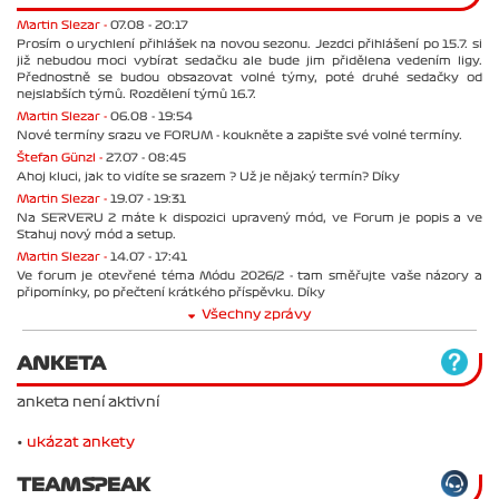
Martin Slezar -
07.08 - 20:17
Prosím o urychlení přihlášek na novou sezonu. Jezdci přihlášení po 15.7. si
již nebudou moci vybírat sedačku ale bude jim přidělena vedením ligy.
Přednostně se budou obsazovat volné týmy, poté druhé sedačky od
nejslabších týmů. Rozdělení týmů 16.7.
Martin Slezar -
06.08 - 19:54
Nové termíny srazu ve FORUM - koukněte a zapište své volné termíny.
Štefan Günzl -
27.07 - 08:45
Ahoj kluci, jak to vidíte se srazem ? Už je nějaký termín? Díky
Martin Slezar -
19.07 - 19:31
Na SERVERU 2 máte k dispozici upravený mód, ve Forum je popis a ve
Stahuj nový mód a setup.
Martin Slezar -
14.07 - 17:41
Ve forum je otevřené téma Módu 2026/2 - tam směřujte vaše názory a
připomínky, po přečtení krátkého příspěvku. Díky
Všechny zprávy
ANKETA
anketa není aktivní
•
ukázat ankety
TEAMSPEAK