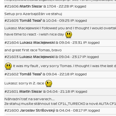
#21606
Martin Slezar
@ 17.04 - 22:28 IP: logged
Setup pro Azerbajdžán ve stahuj
#21605
Tomáš Tesař
@ 10.04 - 09:25 IP: logged
Lukasz Maciejewski I followed you and I thought I would overtake y
have time to react - i wish nice day
#21604
Lukasz Maciejewski
@ 09.04 - 23:31 IP: logged
and great first race Tomas, bravo
#21603
Lukasz Maciejewski
@ 09.04 - 23:17 IP: logged
it was my fault , very sorry Tomas. I thought I was the last d
#21602
Tomáš Tesař
@ 09.04 - 22:18 IP: logged
Lukasz: sorry in 2. race
#21601
Martin Slezar
@ 04.04 - 21:18 IP: logged
Náhradní trať na serverech....
Ze stahuj musíte stáhnout trať CF1L_TURECKO a nové AUTA C
#21600
Jaroslav Strišovský
@ 04.04 - 08:17 IP: logged