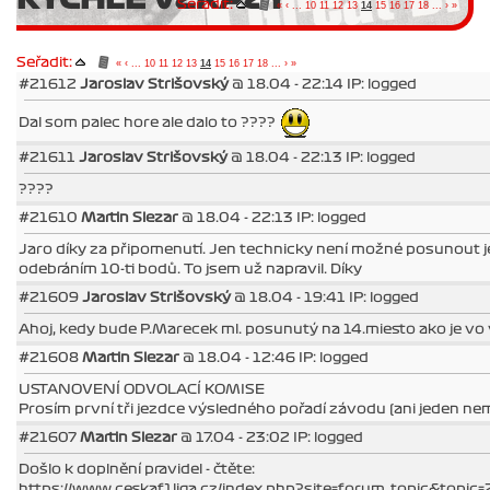
Seřadit:
«
‹
...
10
11
12
13
14
15
16
17
18
...
›
»
Seřadit:
«
‹
...
10
11
12
13
14
15
16
17
18
...
›
»
#21612
Jaroslav Strišovský
@ 18.04 - 22:14 IP: logged
Dal som palec hore ale dalo to ????
#21611
Jaroslav Strišovský
@ 18.04 - 22:13 IP: logged
????
#21610
Martin Slezar
@ 18.04 - 22:13 IP: logged
Jaro díky za připomenutí. Jen technicky není možné posunout je
odebráním 10-ti bodů. To jsem už napravil. Díky
#21609
Jaroslav Strišovský
@ 18.04 - 19:41 IP: logged
Ahoj, kedy bude P.Marecek ml. posunutý na 14.miesto ako je vo výp
#21608
Martin Slezar
@ 18.04 - 12:46 IP: logged
USTANOVENÍ ODVOLACÍ KOMISE
Prosím první tři jezdce výsledného pořadí závodu (ani jeden ne
#21607
Martin Slezar
@ 17.04 - 23:02 IP: logged
Došlo k doplnění pravidel - čtěte:
https://www.ceskaf1liga.cz/index.php?site=forum_topic&topic