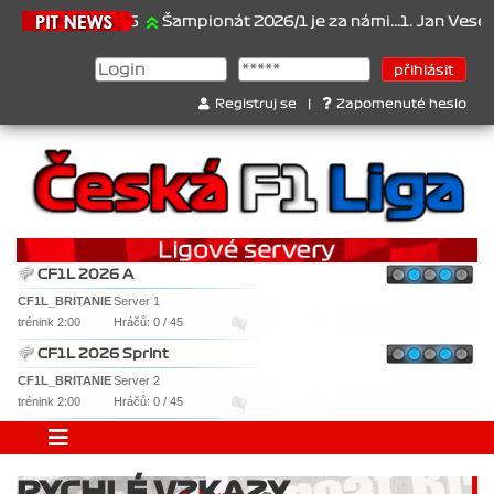
21.6.2026
Šampionát 2026/1 je za námi...1. Jan Veselý , 2. Ja
Registruj se
|
Zapomenuté heslo
CF1L 2026 A
CF1L_BRITANIE
Server 1
trénink 2:00
Hráčů: 0 / 45
CF1L 2026 Sprint
CF1L_BRITANIE
Server 2
trénink 2:00
Hráčů: 0 / 45
RYCHLÉ VZKAZY