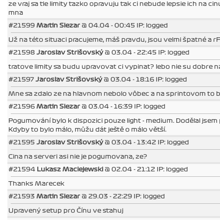
ze vraj sa tie limity tazko opravuju tak ci nebude lepsie ich na c
mna
#21599
Martin Slezar
@ 04.04 - 00:45 IP: logged
Už na této situaci pracujeme, máš pravdu, jsou velmi špatné a r
#21598
Jaroslav Strišovský
@ 03.04 - 22:45 IP: logged
tratove limity sa budu upravovat ci vypinat? lebo nie su dobre
#21597
Jaroslav Strišovský
@ 03.04 - 18:16 IP: logged
Mne sa zdalo ze na hlavnom nebolo vôbec a na sprintovom to bol
#21596
Martin Slezar
@ 03.04 - 16:39 IP: logged
Pogumování bylo k dispozici pouze light - medium. Dodělal jsem
Kdyby to bylo málo, můžu dát ještě o málo větší.
#21595
Jaroslav Strišovský
@ 03.04 - 13:42 IP: logged
Cina na serveri asi nie je pogumovana, ze?
#21594
Lukasz Maciejewski
@ 02.04 - 21:12 IP: logged
Thanks Marecek
#21593
Martin Slezar
@ 29.03 - 22:29 IP: logged
Upravený setup pro Čínu ve stahuj