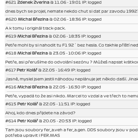
#621
Zdenek Zverina
@ 11.06 - 19:01 IP: logged
dnes bych se projel, nemate nekdo chut si dat par zavodu 1992
#620
Michal Březina
@ 02.06 - 18:36 IP: logged
A k tomu i originál track-pack.
#619
Michal Březina
@ 02.06 - 18:35 IP: logged
Petře mohl by si nahodit tu F1 92´ bez hesla. Co takhle příští ned
#618
Michal Březina
@ 23.05 - 10:06 IP: logged
Petře, asi přerušíme do odvolání sezónu ? Můžeš napsat krátko
#617
Petr Kolář
@ 22.05 - 16:49 IP: logged
Jasně, myslel jsem jestli náhodou neplánuje jet někdo další. Jina
#616
Michal Březina
@ 22.05 - 16:30 IP: logged
Petře, vypadá to že asi nikdo. Marcel to vzdal a ve třech to nemá
#615
Petr Kolář
@ 22.05 - 11:51 IP: logged
Ahoj, kdo dnes přijdete na závod?
#614
Petr Kolář
@ 20.05 - 20:53 IP: logged
Tam jsou soubory fer_a.veh a fer_a.gen. DDS soubory jsou v pod
potřeba upravit i FER.MAS