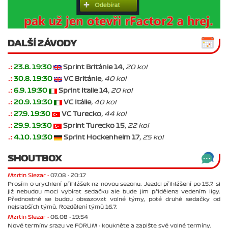
DALŠÍ ZÁVODY
.:
23.8. 19:30
Sprint Británie 14
, 20 kol
.:
30.8. 19:30
VC Británie
, 40 kol
.:
6.9. 19:30
Sprint Italie 14
, 20 kol
.:
20.9. 19:30
VC Itálie
, 40 kol
.:
27.9. 19:30
VC Turecko
, 44 kol
.:
29.9. 19:30
Sprint Turecko 15
, 22 kol
.:
4.10. 19:30
Sprint Hockenheim 17
, 25 kol
SHOUTBOX
Martin Slezar -
07.08 - 20:17
Prosím o urychlení přihlášek na novou sezonu. Jezdci přihlášení po 15.7. si
již nebudou moci vybírat sedačku ale bude jim přidělena vedením ligy.
Přednostně se budou obsazovat volné týmy, poté druhé sedačky od
nejslabších týmů. Rozdělení týmů 16.7.
Martin Slezar -
06.08 - 19:54
Nové termíny srazu ve FORUM - koukněte a zapište své volné termíny.