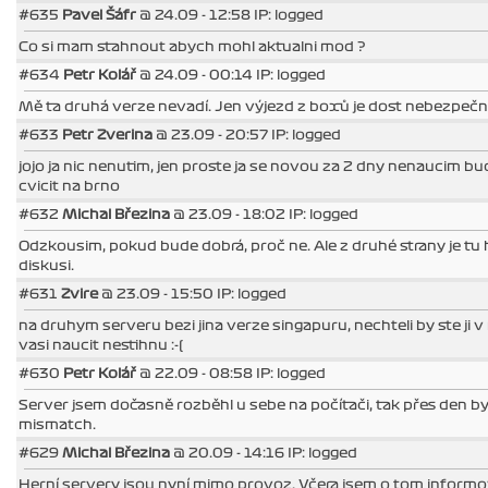
#635
Pavel Šáfr
@ 24.09 - 12:58 IP: logged
Co si mam stahnout abych mohl aktualni mod ?
#634
Petr Kolář
@ 24.09 - 00:14 IP: logged
Mě ta druhá verze nevadí. Jen výjezd z boxů je dost nebezpečný 
#633
Petr Zverina
@ 23.09 - 20:57 IP: logged
jojo ja nic nenutim, jen proste ja se novou za 2 dny nenaucim bu
cvicit na brno
#632
Michal Březina
@ 23.09 - 18:02 IP: logged
Odzkousim, pokud bude dobrá, proč ne. Ale z druhé strany je tu 
diskusi.
#631
Zvire
@ 23.09 - 15:50 IP: logged
na druhym serveru bezi jina verze singapuru, nechteli by ste ji v n
vasi naucit nestihnu :-(
#630
Petr Kolář
@ 22.09 - 08:58 IP: logged
Server jsem dočasně rozběhl u sebe na počítači, tak přes den by 
mismatch.
#629
Michal Březina
@ 20.09 - 14:16 IP: logged
Herní servery jsou nyní mimo provoz. Včera jsem o tom informov