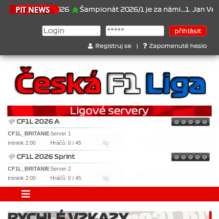
21.6.2026
Šampionát 2026/1 je za námi...1. Jan Veselý , 2.
Registruj se
|
Zapomenuté heslo
CF1L 2026 A
CF1L_BRITANIE
Server 1
trénink 2:00
Hráčů: 0 / 45
CF1L 2026 Sprint
CF1L_BRITANIE
Server 2
trénink 2:00
Hráčů: 0 / 45
RYCHLÉ VZKAZY