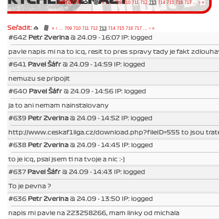
Seřadit:
«
‹
...
709
710
711
712
713
714
715
716
717
...
›
»
Seřadit:
«
‹
...
709
710
711
712
713
714
715
716
717
...
›
»
#642
Petr Zverina
@ 24.09 - 16:07 IP: logged
pavle napis mi na to icq, resit to pres spravy tady je fakt zdlouh
#641
Pavel Šáfr
@ 24.09 - 14:59 IP: logged
nemuzu se pripojit
#640
Pavel Šáfr
@ 24.09 - 14:56 IP: logged
ja to ani nemam nainstalovany
#639
Petr Zverina
@ 24.09 - 14:52 IP: logged
http://www.ceskaf1liga.cz/download.php?fileID=555 to jsou trat
#638
Petr Zverina
@ 24.09 - 14:45 IP: logged
to je icq, psal jsem ti na tvoje a nic :-)
#637
Pavel Šáfr
@ 24.09 - 14:43 IP: logged
To je pevna ?
#636
Petr Zverina
@ 24.09 - 13:50 IP: logged
napis mi pavle na 223258266, mam linky od michala