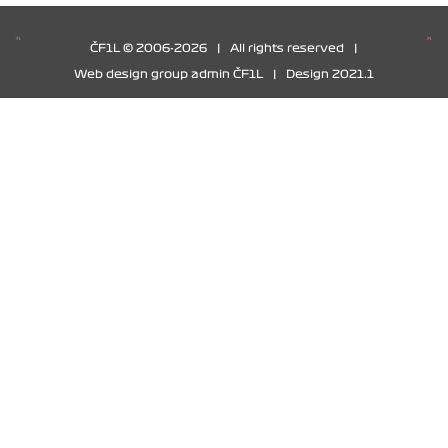
ČF1L © 2006-2026
|
All rights reserved
|
Web design group admin ČF1L
|
Design 2021.1