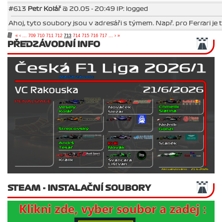
#613
Petr Kolář
@ 20.05 - 20:49 IP: logged
Ahoj, tyto soubory jsou v adresáři s týmem. Např. pro Ferrari 
«
‹
...
709
710
711
712
713
714
715
716
717
...
›
»
PŘEDZÁVODNÍ INFO
STEAM - INSTALAČNÍ SOUBORY