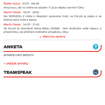
Štefan Günzl -
27.07 - 08:45
Ahoj kluci, jak to vidíte se srazem ? Už je nějaký termín? Díky
Martin Slezar -
19.07 - 19:31
Na SERVERU 2 máte k dispozici upravený mód, ve Forum je popis a ve
Stahuj nový mód a setup.
Martin Slezar -
14.07 - 17:41
Ve forum je otevřené téma Módu 2026/2 - tam směřujte vaše názory a
připomínky, po přečtení krátkého příspěvku. Díky
Všechny zprávy
ANKETA
anketa není aktivní
•
ukázat ankety
TEAMSPEAK