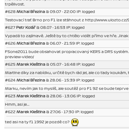
trpělivost.
#628
Michal Březina
@ 09.07 - 22:00 IP: logged
Testovací trať Brno pro F1 lze stáhnout z http://www.ulozto.cz
#627
Petr Kolář
@ 08.07 - 16:53 IP: logged
Vypadá to zajímavě. Ještě by to chtělo vidět přímo ve hře. Jinak
#626
Michal Březina
@ 06.07 - 21:59 IP: logged
FSone2011 bude obsahovat propracovaný KERS a DRS systém. mrk
preview-video/
#625
Marek Kleština
@ 05.07 - 16:48 IP: logged
Martine díky za nabídku, určitě bych rád jel, ale co tady koukám, ta
#624
Michal Březina
@ 28.06 - 15:39 IP: logged
Marku, nevím jak to myslíš, ale soutěž pro F1 92 se bude teprve 
#623
Marek Kleština
@ 28.06 - 13:06 IP: logged
Hmm, asi je...
#622
Marek Kleština
@ 27.06 - 17:30 IP: logged
ted asi na ty f1 1992 je pozdě co?