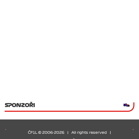
SPONZOŘI
ČF1L © 2006-2026
|
All rights reserved
|