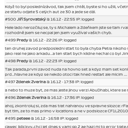
Když to byl poslednízávod, tak jsem chtěl, byste si ho užili, včetn
ze startu odjete 5 celých aut ze 30 a jede se dál.
#500
Jiří Syrovatský
@ 16.12 - 22:55 IP: logged
Hele lado nerozčiluj se, ty s Michalem a Zdeňkem jste se tam rval
rozhodně jsem se necpal jen jsem využíval vašich chyb.
#499
Predy
@ 16.12 - 22:26 IP: logged
ten druhej zavod predposledni start to byla chyba Petra nikoho s
jako real ne jako arkadu...a ten start bych klidne nechal co byl Ji
#498
Predy
@ 16.12 - 22:23 IP: logged
Tak parada,prvni zavod nuda na hovno set a kdyz mam set ko
prd...hlavne ze kdyz se nekdo otoci tak hned restart ale mlcim ....
#497
Zdenek Zverina
@ 16.12 - 17:38 IP: logged
a nebo to muze byt, ze mas jeste jinou verzi AbuDhabi, ktere se
#496
Zdenek Zverina
@ 16.12 - 17:36 IP: logged
ahoj, zkontroluj si, zda mas trat nahranou ve spravne slozce:
byt tim, ze to mas primo v locations a ne v podslozce CF1L2010
#495
peteee
@ 16.12 - 16:58 IP: logged
cawec lidickyy,,chci jet dnes s vami gp 2 ae hazi mi to error trat