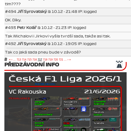
tim????
#494
Jiří Syrovatský
@ 10.12 - 21:48 IP: logged
OK. Díky.
#493
Petr Kolář
@ 10.12 - 21:23 IP: logged
Tak Michalovi i Jirkovi vyšla tvrdší sada, takže asi tak.
#492
Jiří Syrovatský
@ 10.12 - 19:05 IP: logged
Tak co jaká sada pneu bude v závodě?
«
‹
...
713
714
715
716
717
718
719
720
721
...
›
»
PŘEDZÁVODNÍ INFO