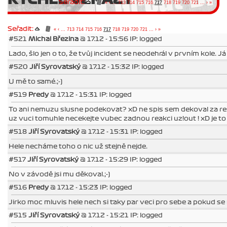
Seřadit:
«
‹
...
713
714
715
716
717
718
719
720
721
...
›
»
Seřadit:
«
‹
...
713
714
715
716
717
718
719
720
721
...
›
»
#521
Michal Březina
@ 17.12 - 15:56 IP: logged
Lado, šlo jen o to, že tvůj incident se neodehrál v prvním kole. 
#520
Jiří Syrovatský
@ 17.12 - 15:32 IP: logged
U mě to samé.;-)
#519
Predy
@ 17.12 - 15:31 IP: logged
To ani nemuzu slusne podekovat? xD ne spis sem dekoval za rest
uz vuci tomuhle necekejte vubec zadnou reakci uz!out ! xD je t
#518
Jiří Syrovatský
@ 17.12 - 15:31 IP: logged
Hele necháme toho o nic už stejně nejde.
#517
Jiří Syrovatský
@ 17.12 - 15:29 IP: logged
No v závodě jsi mu děkoval.;-)
#516
Predy
@ 17.12 - 15:23 IP: logged
Jirko moc mluvis hele nech si taky par veci pro sebe a pokud se 
#515
Jiří Syrovatský
@ 17.12 - 15:21 IP: logged