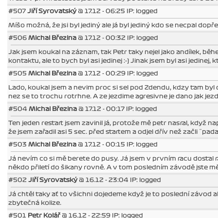
#507
Jiří Syrovatský
@ 17.12 - 06:25 IP: logged
Míšo možná, že jsi byl jediný ale já byl jediný kdo se necpal dopře
#506
Michal Březina
@ 17.12 - 00:32 IP: logged
Jak jsem koukal na záznam, tak Petr taky nejel jako andílek, běh
kontaktu, ale to bych byl asi jedinej :-) Jinak jsem byl asi jedine
#505
Michal Březina
@ 17.12 - 00:29 IP: logged
Lado, koukal jsem a nevim proc si sel pod Zdendu, kdzy tam byl o
nez se to trochu rotrhne. A ze jezdime agresivne je dano jak jez
#504
Michal Březina
@ 17.12 - 00:17 IP: logged
Ten jeden restart jsem zavinil já, protože mě petr nasral, když na
že jsem zařadil asi 5 sec. před startem a odjel dřív než začli ¨pada
#503
Michal Březina
@ 17.12 - 00:15 IP: logged
Já nevím co si mě berete do pusy. Já jsem v prvním racu dostal 
někdo přiletí do šikany rovně. A v tom posledním závodě jste mě to
#502
Jiří Syrovatský
@ 16.12 - 23:04 IP: logged
Já chtěl taky ať to všichni dojedeme když je to poslední závod a
zbytečná kolize.
#501
Petr Kolář
@ 16.12 - 22:59 IP: logged