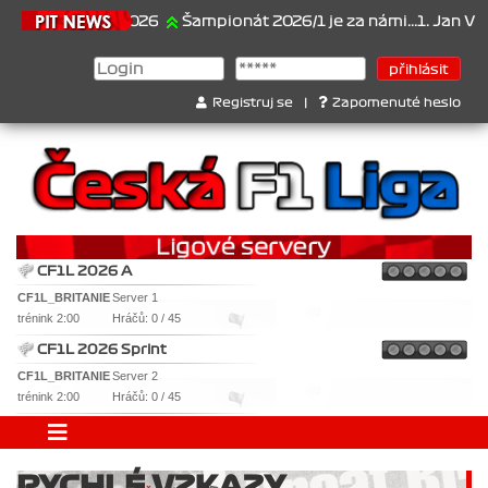
21.6.2026
Šampionát 2026/1 je za námi...1. Jan Veselý , 2.
Registruj se
|
Zapomenuté heslo
CF1L 2026 A
CF1L_BRITANIE
Server 1
trénink 2:00
Hráčů: 0 / 45
CF1L 2026 Sprint
CF1L_BRITANIE
Server 2
trénink 2:00
Hráčů: 0 / 45
RYCHLÉ VZKAZY