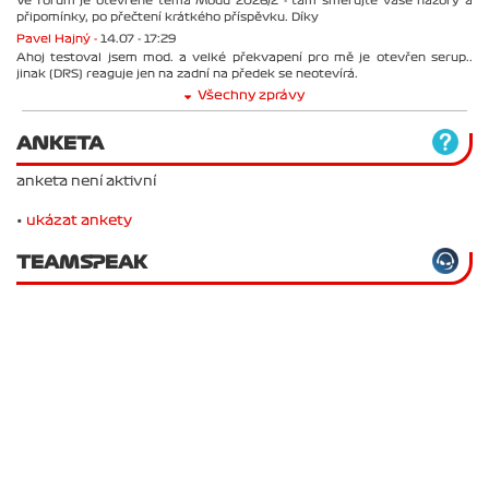
Ve forum je otevřené téma Módu 2026/2 - tam směřujte vaše názory a
připomínky, po přečtení krátkého příspěvku. Díky
Pavel Hajný -
14.07 - 17:29
Ahoj testoval jsem mod. a velké překvapení pro mě je otevřen serup..
jinak (DRS) reaguje jen na zadní na předek se neotevírá.
Všechny zprávy
ANKETA
anketa není aktivní
•
ukázat ankety
TEAMSPEAK