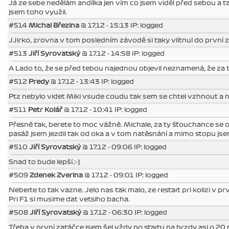
Já ze sebe nedělám andílka jen vím co jsem viděl před sebou a tam
jsem toho využil.
#514
Michal Březina
@ 17.12 - 15:13 IP: logged
JJirko, zrovna v tom posledním závodě si taky vlítnul do první za
#513
Jiří Syrovatský
@ 17.12 - 14:58 IP: logged
A Lado to, že se před tebou najednou objevil neznamená, že za to
#512
Predy
@ 17.12 - 13:43 IP: logged
Ptz nebylo videt Miki vsude coudu tak sem se chtel vzhnout a 
#511
Petr Kolář
@ 17.12 - 10:41 IP: logged
Přesně tak, berete to moc vážně. Michale, za ty šťouchance se 
pasáž jsem jezdil tak od oka a v tom natěsnání a mimo stopu js
#510
Jiří Syrovatský
@ 17.12 - 09:06 IP: logged
Snad to bude lepší.:-)
#509
Zdenek Zverina
@ 17.12 - 09:01 IP: logged
Neberte to tak vazne. Jelo nas tak malo, ze restart pri kolizi v 
Pri F1 si musime dat vetsiho bacha.
#508
Jiří Syrovatský
@ 17.12 - 06:30 IP: logged
Třeba v první zatáčce jsem šel vždy po startu na brzdy asi o 20 