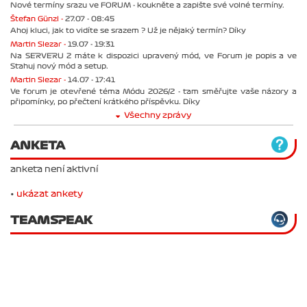
Nové termíny srazu ve FORUM - koukněte a zapište své volné termíny.
Štefan Günzl -
27.07 - 08:45
Ahoj kluci, jak to vidíte se srazem ? Už je nějaký termín? Díky
Martin Slezar -
19.07 - 19:31
Na SERVERU 2 máte k dispozici upravený mód, ve Forum je popis a ve
Stahuj nový mód a setup.
Martin Slezar -
14.07 - 17:41
Ve forum je otevřené téma Módu 2026/2 - tam směřujte vaše názory a
připomínky, po přečtení krátkého příspěvku. Díky
Všechny zprávy
ANKETA
anketa není aktivní
•
ukázat ankety
TEAMSPEAK