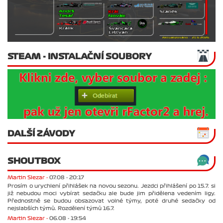
STEAM - INSTALAČNÍ SOUBORY
DALŠÍ ZÁVODY
SHOUTBOX
Martin Slezar -
07.08 - 20:17
Prosím o urychlení přihlášek na novou sezonu. Jezdci přihlášení po 15.7. si
již nebudou moci vybírat sedačku ale bude jim přidělena vedením ligy.
Přednostně se budou obsazovat volné týmy, poté druhé sedačky od
nejslabších týmů. Rozdělení týmů 16.7.
Martin Slezar -
06.08 - 19:54