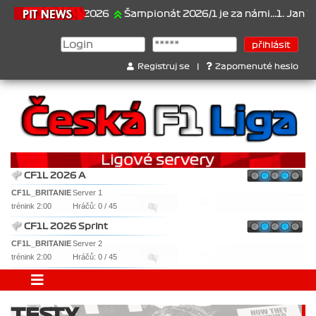
21.6.2026
Šampionát 2026/1 je za námi...1. Jan Veselý
Registruj se
|
Zapomenuté heslo
CF1L 2026 A
CF1L_BRITANIE
Server 1
trénink 2:00
Hráčů: 0 / 45
CF1L 2026 Sprint
CF1L_BRITANIE
Server 2
trénink 2:00
Hráčů: 0 / 45
TESTY