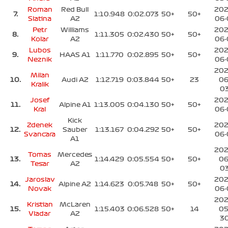
Roman
Red Bull
202
7.
1:10.948
0:02.073
50+
50+
Slatina
A2
06-
Petr
Williams
202
8.
1:11.305
0:02.430
50+
50+
Kolar
A2
06-
Lubos
202
9.
HAAS A1
1:11.770
0:02.895
50+
50+
Neznik
06-
202
Milan
10.
Audi A2
1:12.719
0:03.844
50+
23
06
Kralik
0
Josef
202
11.
Alpine A1
1:13.005
0:04.130
50+
50+
Kral
06-
Kick
Zdenek
202
12.
Sauber
1:13.167
0:04.292
50+
50+
Svancara
06-
A1
202
Tomas
Mercedes
13.
1:14.429
0:05.554
50+
50+
06
Tesar
A2
0
Jaroslav
202
14.
Alpine A2
1:14.623
0:05.748
50+
50+
Novak
06-
202
Kristian
McLaren
15.
1:15.403
0:06.528
50+
14
05
Vladar
A2
3