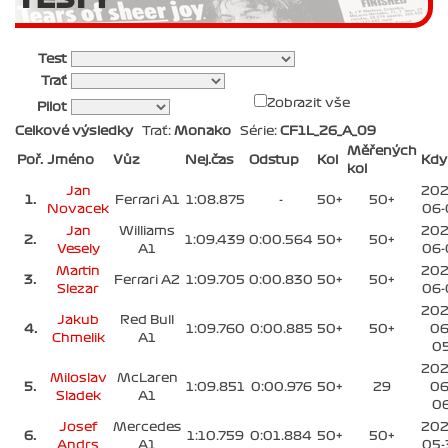
Test
Trať
Zobrazit vše
Pilot
Celkové výsledky
Trať:
Monako
Série:
CF1L_26_A_09
Měřených
Poř.
Jméno
Vůz
Nej.čas
Odstup
Kol
Kdy
kol
Jan
202
1.
Ferrari A1
1:08.875
-
50+
50+
Novacek
06-
Jan
Williams
202
2.
1:09.439
0:00.564
50+
50+
Vesely
A1
06-
Martin
202
3.
Ferrari A2
1:09.705
0:00.830
50+
50+
Slezar
06-
202
Jakub
Red Bull
4.
1:09.760
0:00.885
50+
50+
06
Chmelik
A1
0
202
Miloslav
McLaren
5.
1:09.851
0:00.976
50+
29
06
Sladek
A1
0
Josef
Mercedes
202
6.
1:10.759
0:01.884
50+
50+
Andrs
A1
05-