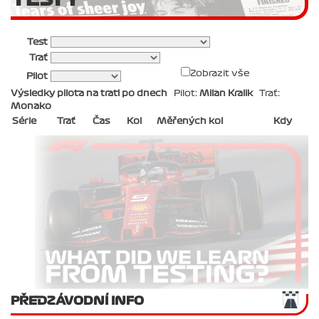
Test
Trať
Zobrazit vše
Pilot
Výsledky pilota na trati po dnech
Pilot:
Milan Kralik
Trať:
Monako
Série
Trať
Čas
Kol
Měřených kol
Kdy
PŘEDZÁVODNÍ INFO