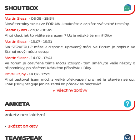
SHOUTBOX
Martin Slezar -
06.08 - 19:54
Nové termíny srazu ve FORUM - koukněte a zapište své volné termíny.
Štefan Günzl -
27.07 - 08:45
Ahoj kluci, jak to vidíte se srazem ? Už je nějaký termín? Díky
Martin Slezar -
19.07 - 19:31
Na SERVERU 2 máte k dispozici upravený mód, ve Forum je popis a ve
Stahuj nový mód a setup.
Martin Slezar -
14.07 - 17:41
Ve forum je otevřené téma Módu 2026/2 - tam směřujte vaše názory a
připomínky, po přečtení krátkého příspěvku. Díky
Pavel Hajný -
14.07 - 17:29
Ahoj testoval jsem mod. a velké překvapení pro mě je otevřen serup..
jinak (DRS) reaguje jen na zadní na předek se neotevírá.
Všechny zprávy
ANKETA
anketa není aktivní
•
ukázat ankety
TEAMSPEAK