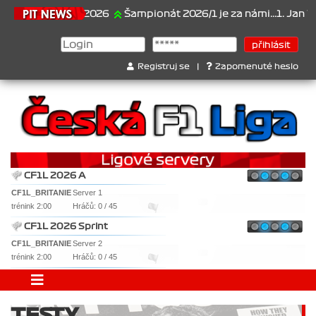
21.6.2026
Šampionát 2026/1 je za námi...1. Jan Veselý
Registruj se
|
Zapomenuté heslo
CF1L 2026 A
CF1L_BRITANIE
Server 1
trénink 2:00
Hráčů: 0 / 45
CF1L 2026 Sprint
CF1L_BRITANIE
Server 2
trénink 2:00
Hráčů: 0 / 45
TESTY