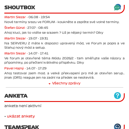
SHOUTBOX
Martin Slezar -
06.08 - 19:54
Nové termíny srazu ve FORUM - koukněte a zapište své volné termíny.
Štefan Günzl -
27.07 - 08:45
Ahoj kluci, jak to vidíte se srazem ? Už je nějaký termín? Díky
Martin Slezar -
19.07 - 19:31
Na SERVERU 2 máte k dispozici upravený mód, ve Forum je popis a ve
Stahuj nový mód a setup.
Martin Slezar -
14.07 - 17:41
Ve forum je otevřené téma Módu 2026/2 - tam směřujte vaše názory a
připomínky, po přečtení krátkého příspěvku. Díky
Pavel Hajný -
14.07 - 17:29
Ahoj testoval jsem mod. a velké překvapení pro mě je otevřen serup..
jinak (DRS) reaguje jen na zadní na předek se neotevírá.
Všechny zprávy
ANKETA
anketa není aktivní
•
ukázat ankety
TEAMSPEAK