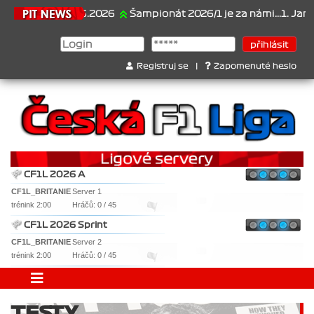
21.6.2026
Šampionát 2026/1 je za námi...1. Jan Vesel
Registruj se
|
Zapomenuté heslo
CF1L 2026 A
CF1L_BRITANIE
Server 1
trénink 2:00
Hráčů: 0 / 45
CF1L 2026 Sprint
CF1L_BRITANIE
Server 2
trénink 2:00
Hráčů: 0 / 45
TESTY