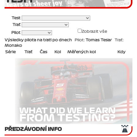
Test
Trať
Zobrazit vše
Pilot
Výsledky pilota na trati po dnech
Pilot:
Tomas Tesar
Trať:
Monako
Série
Trať
Čas
Kol
Měřených kol
Kdy
PŘEDZÁVODNÍ INFO