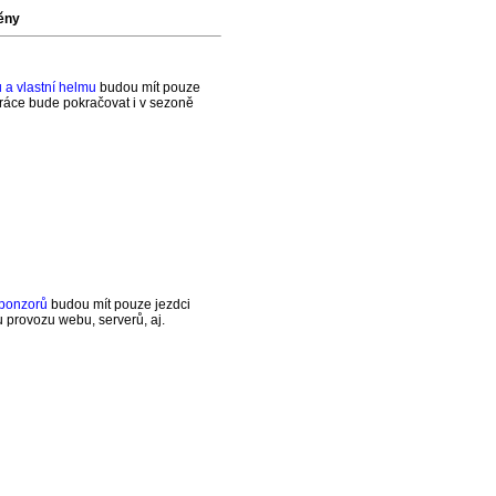
ěny
 a vlastní helmu
budou mít pouze
upráce bude pokračovat i v sezoně
sponzorů
budou mít pouze jezdci
u provozu webu, serverů, aj.