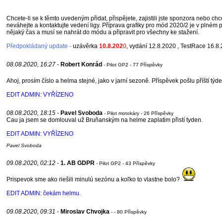
Chcete-li se k těmto uvedeným přidat, přispějete, zajistili jste sponzora nebo c
neváhejte a kontaktujte vedení ligy. Příprava grafiky pro mód 2020/2 je v plné
nějaký čas a musí se nahrát do módu a připravit pro všechny ke stažení.
Předpokládaný update -
uzávěrka
10.8.202
0
, vydání 12.8.2020 , TestRace 16.8
08.08.2020, 16:27
-
Robert Konrád
- Pilot GP2 - 77 Příspěvky
Ahoj, prosím číslo a helma stejné, jako v jarní sezoně. Příspěvek pošlu příští týd
EDIT ADMIN: VYŘÍZENO
08.08.2020, 18:15
-
Pavel Svoboda
- Pilot motokáry - 26 Příspěvky
Cau ja jsem se domlouval už Bruňanským na helme zaplatim přistí tyden.
EDIT ADMIN: VYŘÍZENO
Pavel Svoboda
09.08.2020, 02:12
-
1. AB GDPR
- Pilot GP2 - 43 Příspěvky
Prispevok sme ako riešili minulú sezónu a koľko to vlastne bolo?
EDIT ADMIN: čekám helmu.
09.08.2020, 09:31
-
Miroslav Chvojka
- - 80 Příspěvky