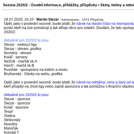
Sezona 2020/2 - Úvodní informace, přihlášky, příspěvky
•
Skiny, helmy a odm
18.07.2020, 16:10
-
Martin Slezar
- Administrator - 1074 Příspěvky
Opět, jako v poslední sezoně, bude platit, že
nárok na vlastní číslo na monopostu
jezdci kteří na lize pomáhají a tak dělají něco pro ostatní. Doufám, že tato spol
2020/2.
Aktuálně pro 2020/2 to jsou:
Slezar - vedoucí ligy
Slezar - stream, grafika
Novotný - stream
Kolář - servery
Nežník - maršál sk.A
Hančl - maršíl sk.B
Rusiňák - spolupráce na tratích a modu
Bruňanský - články na webu, grafika
Opět, jako v poslední sezoně, bude platit, že
nárok na odměna, ceny a dary od 
kteří přispějí na chod ligy nebo zajistí sponzora a tak pomůžou s finanční otázko
Aktuálně pro 2020/2 to jsou:
Slezar - sponzor
Slezar - sponzor
Kolář - sponzor
Tesař
Slatina
Strišovský
Novotný
Marečák
Konrád T.