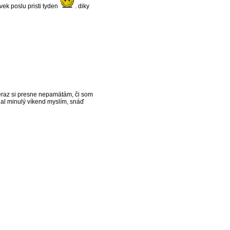
ek poslu pristi tyden
. diky
teraz si presne nepamätám, či som
lal minulý víkend myslím, snáď