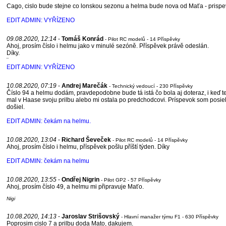
Cago, cislo bude stejne co lonskou sezonu a helma bude nova od Maťa - prispev
EDIT ADMIN: VYŘÍZENO
09.08.2020, 12:14
-
Tomáš Konrád
- Pilot RC modelů - 14 Příspěvky
Ahoj, prosím číslo i helmu jako v minulé sezóně. Příspěvek právě odeslán.
Díky.
¨
EDIT ADMIN: VYŘÍZENO
10.08.2020, 07:19
-
Andrej Marečák
- Technický vedoucí - 230 Příspěvky
Číslo 94 a helmu dodám, pravdepodobne bude tá istá čo bola aj doteraz, i keď 
mal v Haase svoju prilbu alebo mi ostala po predchodcovi. Príspevok som posie
došiel.
EDIT ADMIN: čekám na helmu.
10.08.2020, 13:04
-
Richard Ševeček
- Pilot RC modelů - 14 Příspěvky
Ahoj, prosím číslo i helmu, příspěvek pošlu příští týden. Díky
EDIT ADMIN: čekám na helmu
10.08.2020, 13:55
-
Ondřej Nigrin
- Pilot GP2 - 57 Příspěvky
Ahoj, prosím číslo 49, a helmu mi připravuje Maťo.
Nigi
10.08.2020, 14:13
-
Jaroslav Strišovský
- Hlavní manažer týmu F1 - 630 Příspěvky
Poprosim cislo 7 a prilbu doda Mato, dakujem.