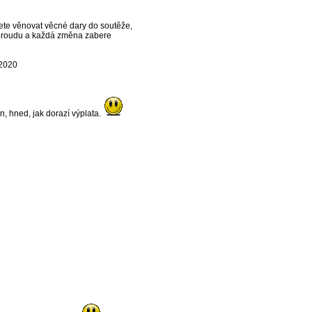
hcete věnovat věcné dary do soutěže,
m proudu a každá změna zabere
.2020
en, hned, jak dorazí výplata.