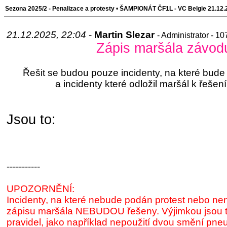
Sezona 2025/2 - Penalizace a protesty
•
ŠAMPIONÁT ČF1L - VC Belgie 21.12.
21.12.2025, 22:04
-
Martin Slezar
- Administrator - 1
Zápis maršála závod
Řešit se budou pouze incidenty, na které bude
a incidenty které odložil maršál k řešen
Jsou to:
-----------
UPOZORNĚNÍ:
Incidenty, na které nebude podán protest nebo ne
zápisu maršála NEBUDOU řešeny. Výjimkou jsou t
pravidel, jako například nepoužití dvou smění pneu,