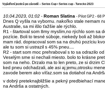
Vyjádření jezdců po závodě – Serios Cup
•
Serios cup - Turecko 2023
10.04.2023, 01:02
-
Roman Slatina
- Pilot GP2 - 68 
Dnes Q vyšla na vybornu. nakoľko stale nemam n
Australie, sa mi išlo ťažšie ale rýchlo.
R1 - štartoval som 8my myslím,no rýchlo som sa d
pozície. Boli to tesné súboje, niekedy boli až blokov
mam rád. dopracoval som sa na druhú pozíciu kvo
ale tu som si ustrazil s 45% pneu....
R2 - start som moc prehraboval s to sa odrazilo od
Veselým sme si nechali miesto. bolo to krásne pre
som na neho. Drzalo ma to len preto, ze si drzim 
ked pneu odchadzali, ale asi aj jemu,otrosku mene
zavode berem ako víťaz.som sa dotiahol na Andrša 
v dobrý preteknajbližšie a pekný predbiehací man
na Andrša a ostatných.