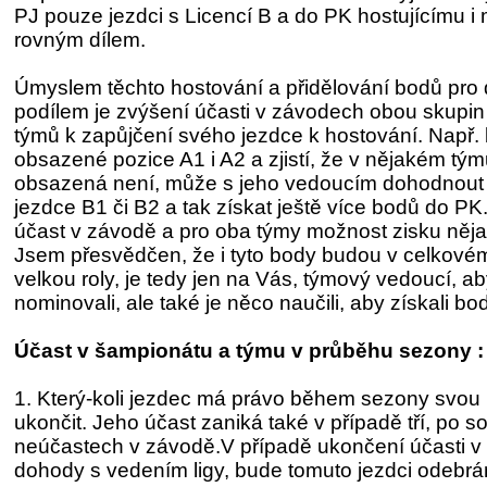
PJ pouze jezdci s Licencí B a do PK hostujícímu 
rovným dílem.
Úmyslem těchto hostování a přidělování bodů pro
podílem je zvýšení účasti v závodech obou skupi
týmů k zapůjčení svého jezdce k hostování. Např. 
obsazené pozice A1 i A2 a zjistí, že v nějakém tým
obsazená není, může s jeho vedoucím dohodnout 
jezdce B1 či B2 a tak získat ještě více bodů do PK.
účast v závodě a pro oba týmy možnost zisku něj
Jsem přesvědčen, že i tyto body budou v celkové
velkou roly, je tedy jen na Vás, týmový vedoucí, ab
nominovali, ale také je něco naučili, aby získali b
Účast v šampionátu a týmu v průběhu sezony :
1. Který-koli jezdec má právo během sezony svou
ukončit. Jeho účast zaniká také v případě tří, po s
neúčastech v závodě.V případě ukončení účasti v
dohody s vedením ligy, bude tomuto jezdci odebrá