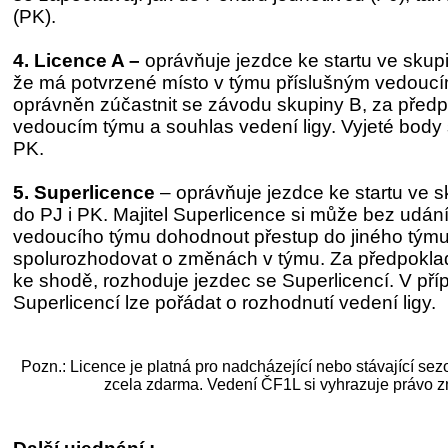
(PK).
4. Licence A –
oprávňuje jezdce ke startu ve skup
že má potvrzené místo v týmu příslušným vedoucí
oprávněn zúčastnit se závodu skupiny B, za před
vedoucím týmu a souhlas vedení ligy. Vyjeté body 
PK.
5. Superlicence
– oprávňuje jezdce ke startu ve s
do PJ i PK. Majitel Superlicence si může bez udán
vedoucího týmu dohodnout přestup do jiného týmu
spolurozhodovat o změnách v týmu. Za předpokla
ke shodě, rozhoduje jezdec se Superlicencí. V př
Superlicencí lze pořádat o rozhodnutí vedení ligy.
Pozn.: Licence je platná pro nadcházející nebo stávající se
zcela zdarma. Vedení ČF1L si vyhrazuje právo z