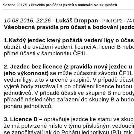
Sezona 2017/1
•
Pravidla pro účast jezdců a bodování ve skupinách
10.08.2016, 22:26
-
Lukáš Droppan
- Pilot GP2 - 74
Všeobecná pravidla pro účast a bodování jezdc
1.Každý jezdec který požádá vedení ligy o úča
obdrží, dle uvážení vedení, licenci A, licenci B ne
přímé účasti v šampionátu ČF1L.
2.
Jezdec bez licence (z pravidla nový jezdec 
jeho výkonnost)
se může zúčastnit závodu ČF1L
vedení ligy, a to v určené skupině. V případě účas
vyjeté body zůstávají a po přidělení licence budo
jednotlivců. V případě účasti ve skupině B mu bo
případě následného zařazení do skupiny B a bud
poháru jednotlivců.
3. Licence B –
oprávňuje jezdce ke startu ve skup
že má potvrzené místo v týmu příslušným vedoucí
se započítávají jak do Poháru jednotlivců (PJ), ta