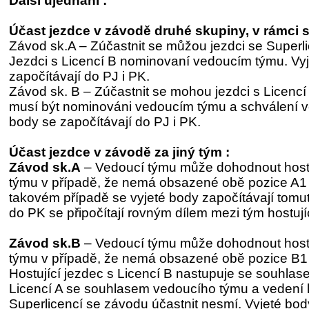
Další ujednání :
Účast jezdce v závodě druhé skupiny, v rámci 
Závod sk.A – Zúčastnit se můžou jezdci se Superli
Jezdci s Licencí B nominovaní vedoucím týmu. Vy
započítávají do PJ i PK.
Závod sk. B – Zúčastnit se mohou jezdci s Licencí 
musí být nominováni vedoucím týmu a schválení ve
body se započítávají do PJ i PK.
Účast jezdce v závodě za jiný tým :
Závod sk.A
– Vedoucí týmu může dohodnout hosto
týmu v případě, že nemá obsazené obě pozice A1 
takovém případě se vyjeté body započítávají tomu
do PK se připočítají rovným dílem mezi tým hostují
Závod sk.B
– Vedoucí týmu může dohodnout host
týmu v případě, že nemá obsazené obě pozice B1 
Hostující jezdec s Licencí B nastupuje se souhla
Licencí A se souhlasem vedoucího týmu a vedení l
Superlicencí se závodu účastnit nesmí. Vyjeté bod