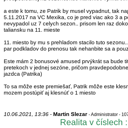
a este k tomu, ze Patrik by musel vypadnut, tak n
5.11.2017 na VC Mexika, co je pred viac ako 3 a po
nevypadol uz 7 celych sezon.. prisom len raz doko
taliansku na 11. mieste
11. miesto by mu s prehladom stacilo tuto sezonu..
par podkladov do prenosu tak nehanbite sa a pouzi
Este mám 2 bonusové amused prvýkrát sa bude tit
pretekoch v jednej sezóne, pričom pravdepodobn
jazdca (Patrika)
To sa môže este premiešať, Patrik môže este klesn
mozem postúpiť aj klesnúť o 1 miesto
10.06.2021, 13:36
-
Martin Slezar
- Administrator - 1
Realita v číslech :