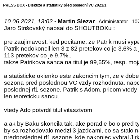
PRESS BOX
•
Diskuze a statistiky před poslední VC 2021/1
10.06.2021, 13:02
-
Martin Slezar
- Administrator - 1
Jaro Strišovský napsal do SHOUTBOXu :
pre zaujimavost, ked pocitame, ze Patrik musi vypa
Patrik nedokoncil len 3 z 82 pretekov co je 3,6% a 
113 pretekov co je 9,7%..
takze Patrikova sanca na titul je 99,65%, resp. mo
a statisticke okienko este zakoncim tym, ze v dobe
sezona pred poslednou VC vzdy rozhodnuta, napo
poslednej rf1 sezone, Patrik s Adom, pricom vtedy b
len teoreticku sancu.
vtedy Ado potvrdil titul vitasztvom
a ak by Baku skoncila tak, ake poradie bolo pred ty
by sa rozhodovalo medzi 3 jazdcami, co sa stalo 
predposlednej rf1 sezone, kde nakoniec vyhral J