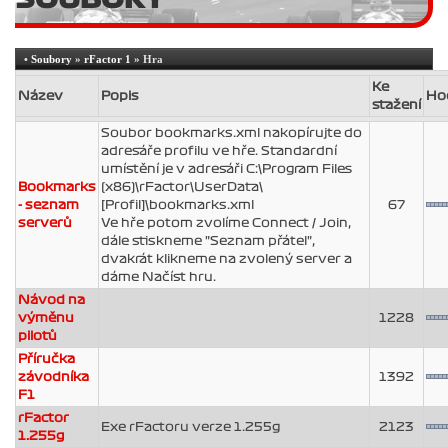
•
Soubory
»
rFactor 1
» Hra
Ke
Název
Popis
Ho
stažení
Soubor bookmarks.xml nakopírujte do
adresáře profilu ve hře. Standardní
umístění je v adresáři C:\Program Files
Bookmarks
(x86)\rFactor\UserData\
- seznam
[Profil]\bookmarks.xml
67
serverů
Ve hře potom zvolíme Connect / Join,
dále stiskneme "Seznam přátel",
dvakrát klikneme na zvolený server a
dáme Načíst hru.
Návod na
výměnu
1228
pilotů
Příručka
závodníka
1392
F1
rFactor
Exe rFactoru verze 1.255g
2123
1.255g