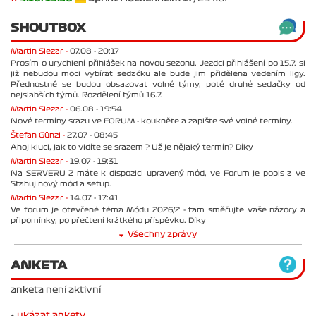
SHOUTBOX
Martin Slezar -
07.08 - 20:17
Prosím o urychlení přihlášek na novou sezonu. Jezdci přihlášení po 15.7. si
již nebudou moci vybírat sedačku ale bude jim přidělena vedením ligy.
Přednostně se budou obsazovat volné týmy, poté druhé sedačky od
nejslabších týmů. Rozdělení týmů 16.7.
Martin Slezar -
06.08 - 19:54
Nové termíny srazu ve FORUM - koukněte a zapište své volné termíny.
Štefan Günzl -
27.07 - 08:45
Ahoj kluci, jak to vidíte se srazem ? Už je nějaký termín? Díky
Martin Slezar -
19.07 - 19:31
Na SERVERU 2 máte k dispozici upravený mód, ve Forum je popis a ve
Stahuj nový mód a setup.
Martin Slezar -
14.07 - 17:41
Ve forum je otevřené téma Módu 2026/2 - tam směřujte vaše názory a
připomínky, po přečtení krátkého příspěvku. Díky
Všechny zprávy
ANKETA
anketa není aktivní
•
ukázat ankety