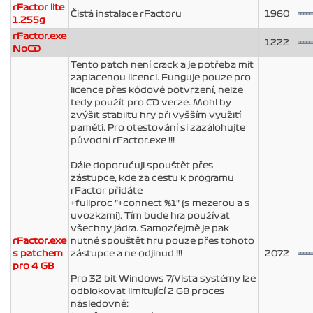
rFactor lite
Čistá instalace rFactoru
1960
1.255g
rFactor.exe
1222
NoCD
Tento patch není crack a je potřeba mít
zaplacenou licenci. Funguje pouze pro
licence přes kódové potvrzení, nelze
tedy použít pro CD verze. Mohl by
zvýšit stabiltu hry při vyšším využití
paměti. Pro otestování si zazálohujte
původní rFactor.exe !!!
Dále doporučuji spouštět přes
zástupce, kde za cestu k programu
rFactor přidáte
+fullproc "+connect %1" (s mezerou a s
uvozkami). Tím bude hra používat
všechny jádra. Samozřejmě je pak
rFactor.exe
nutné spouštět hru pouze přes tohoto
s patchem
zástupce a ne odjinud !!!
2072
pro 4 GB
Pro 32 bit Windows 7/Vista systémy lze
odblokovat limitující 2 GB proces
následovně: