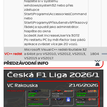
Najděte si v systému
windows/system32 nebo přes
zástupce
Start\Programs\Accessories\Command
nebo
Start\Programy\Příslušenství\Příkazový
řádek) a spustě jako administrátor.
Napište do okna
bcdedit /set IncreaseUserVa 3072
Po restartu PC by měl rfactor bez pádů
aplikace zvládat více jak 20 vozů.
Microsoft Visual C++ redistributable 32
VC++ redist
a 64bit pro VS2010, VS2012, VS2013,
1804
VS2015 a VS2017.
PŘEDZÁVODNÍ INFO