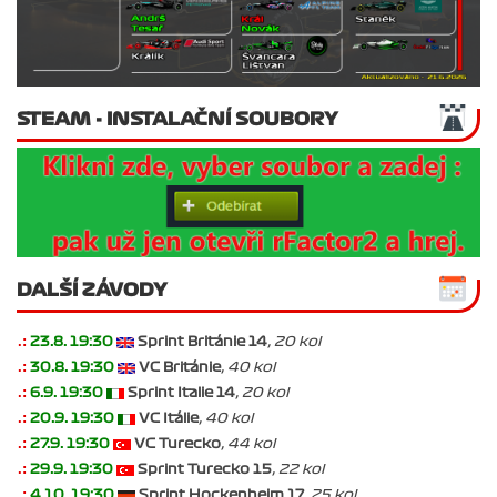
STEAM - INSTALAČNÍ SOUBORY
DALŠÍ ZÁVODY
.:
23.8. 19:30
Sprint Británie 14
, 20 kol
.:
30.8. 19:30
VC Británie
, 40 kol
.:
6.9. 19:30
Sprint Italie 14
, 20 kol
.:
20.9. 19:30
VC Itálie
, 40 kol
.:
27.9. 19:30
VC Turecko
, 44 kol
.:
29.9. 19:30
Sprint Turecko 15
, 22 kol
.:
4.10. 19:30
Sprint Hockenheim 17
, 25 kol