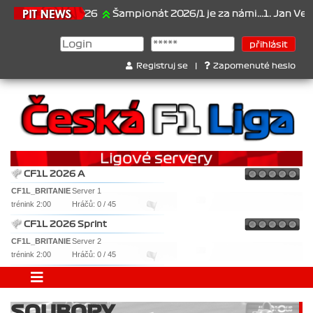
21.6.2026
Šampionát 2026/1 je za námi...1. Jan Veselý , 
Registruj se
|
Zapomenuté heslo
CF1L 2026 A
CF1L_BRITANIE
Server 1
trénink 2:00
Hráčů: 0 / 45
CF1L 2026 Sprint
CF1L_BRITANIE
Server 2
trénink 2:00
Hráčů: 0 / 45
SOUBORY