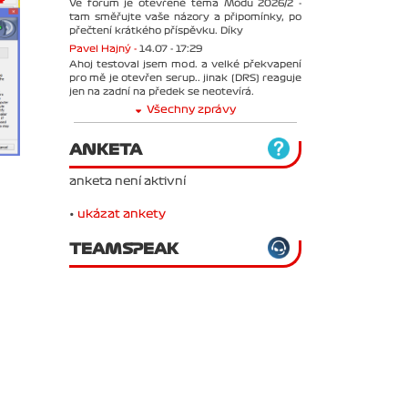
Ve forum je otevřené téma Módu 2026/2 -
tam směřujte vaše názory a připomínky, po
přečtení krátkého příspěvku. Díky
Pavel Hajný -
14.07 - 17:29
Ahoj testoval jsem mod. a velké překvapení
pro mě je otevřen serup.. jinak (DRS) reaguje
jen na zadní na předek se neotevírá.
Všechny zprávy
ANKETA
anketa není aktivní
•
ukázat ankety
TEAMSPEAK