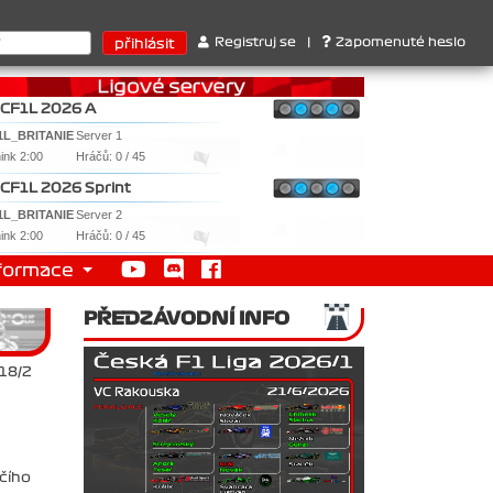
ari . 2. Williams , 3. RedBull ..... SprintCup - 1. Jan Nováček , 
Registruj se
|
Zapomenuté heslo
CF1L 2026 A
1L_BRITANIE
Server 1
nink 2:00
Hráčů: 0 / 45
CF1L 2026 Sprint
1L_BRITANIE
Server 2
nink 2:00
Hráčů: 0 / 45
formace
PŘEDZÁVODNÍ INFO
018/2
hčího