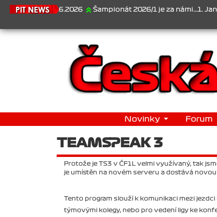
21.6.2026
Šampionát 2026/1 je za námi...1. Jan Veselý
Novinky
Forum
TEAMSPEAK 3
Protože je TS3 v ČF1L velmi využívaný, tak jsm
je umístěn na novém serveru a dostává novou a
Tento program slouží k komunikaci mezi jezdci
týmovými kolegy, nebo pro vedení ligy ke konf