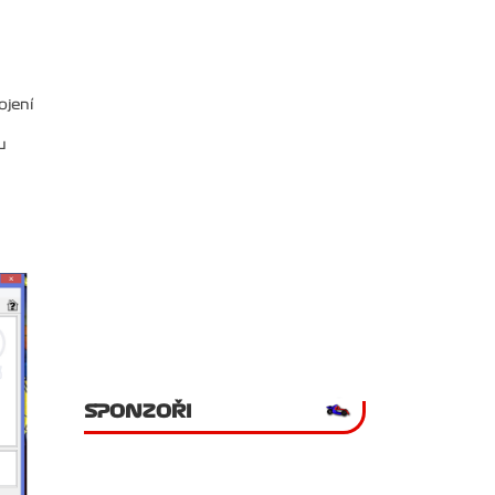
ojení
u
SPONZOŘI