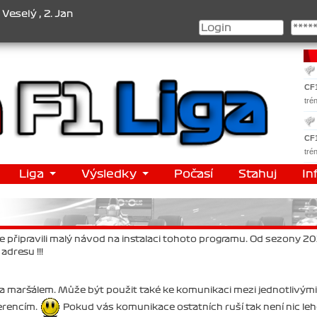
 , 2. Jan Nováček , 3. Jakub Chmelík , Pohár konstruktérů : 1. Ferr
CF
tré
CF
tré
Liga
Výsledky
Počasí
Stahuj
In
e připravili malý návod na instalaci tohoto programu. Od sezony 2
dresu !!!
 a maršálem. Může být použit také ke komunikaci mezi jednotlivými
erencím.
Pokud vás komunikace ostatních ruší tak není nic le