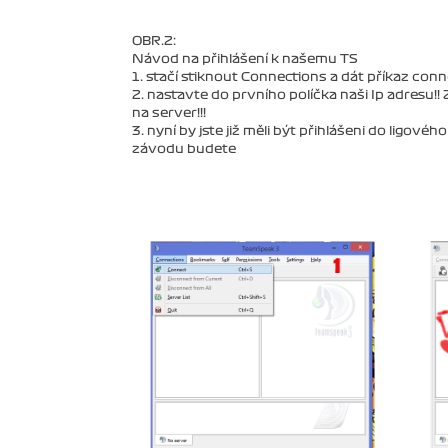
OBR.2:
Návod na přihlášení k našemu TS
1. stačí stiknout Connections a dát příkaz conn
2. nastavte do prvního políčka naši Ip adresu!! 
na server!!!
3. nyní by jste již měli být přihlášeni do ligov
závodu budete