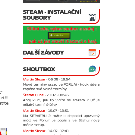
STEAM - INSTALAČNÍ
SOUBORY
DALŠÍ ZÁVODY
SHOUTBOX
Martin Slezar -
06.08 - 19:54
Nové termíny srazu ve FORUM - koukněte a
zapište své volné termíny.
k"
Štefan Günzl -
27.07 - 08:45
t!!!
Ahoj kluci, jak to vidíte se srazem ? Už je
stíte
nějaký termín? Díky
Martin Slezar -
19.07 - 19:31
Na SERVERU 2 máte k dispozici upravený
mód, ve Forum je popis a ve Stahuj nový
mód a setup.
Martin Slezar -
14.07 - 17:41