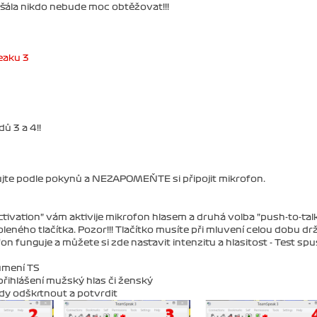
ršála nikdo nebude moc obtěžovat!!!
aku 3
ů 3 a 4!!
pujte podle pokynů a NEZAPOMEŇTE si připojit mikrofon.
activation" vám aktivije mikrofon hlasem a druhá volba "push-to-tal
ného tlačítka. Pozor!!! Tlačítko musíte při mluvení celou dobu drže
n funguje a můžete si zde nastavit intenzitu a hlasitost - Test spu
tumení TS
 přihlášení mužský hlas či ženský
ody odškrtnout a potvrdit