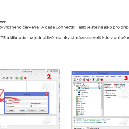
ect
Zvýrazněno červeně!! A dejte Connect!!! Heslo je stejné jako pro přip
ého TS a kliknutím na jednotlivé roomky si můžete zvolit kde v průběh