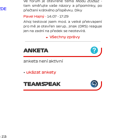
Ve forum je otevřené téma Módu 2026/2 -
tam směřujte vaše názory a připomínky, po
ZDE
přečtení krátkého příspěvku. Díky
Pavel Hajný -
14.07 - 17:29
Ahoj testoval jsem mod. a velké překvapení
pro mě je otevřen serup.. jinak (DRS) reaguje
jen na zadní na předek se neotevírá.
Všechny zprávy
ANKETA
anketa není aktivní
•
ukázat ankety
TEAMSPEAK
 za