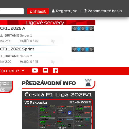
ktérů : 1. Ferrari . 2. Williams , 3. RedBull ..... SprintCup - 1. 
Registruj se
|
Zapomenuté heslo
CF1L 2026 A
1L_BRITANIE
Server 1
nink 2:00
Hráčů: 0 / 45
CF1L 2026 Sprint
1L_BRITANIE
Server 2
nink 2:00
Hráčů: 0 / 45
formace
PŘEDZÁVODNÍ INFO