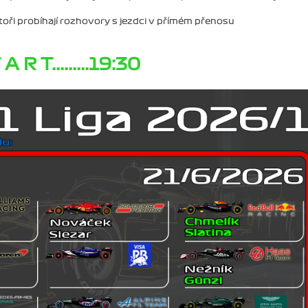
toři probíhají rozhovory s jezdci v přímém přenosu
 A R T.........19:30