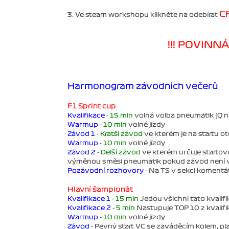
C
3. Ve steam workshopu klikněte na odebírat
!!! POVINN
Harmonogram závodních večerů
F1 Sprint cup
Kvalifikace
-
15 min
volná volba pneumatik (Q n
Warmup
-
10 min
volné jízdy
Závod 1
-
Kratší závod
ve kterém je na startu o
Warmup
-
10 min
volné jízdy
Závod 2
-
Delší závod
ve kterém určuje startovn
výměnou směsi pneumatik pokud závod není v
Pozávodní rozhovory
- Na TS v sekci komentá
Hlavní šampionát
Kvalifikace 1
-
15 min
Jedou všichni tato kvalif
Kvalifikace 2
-
5 min
Nastupuje TOP 10 z kvalifik
Warmup
-
10 min
volné jízdy
Závod
- Pevný start VC se zaváděcím kolem, p