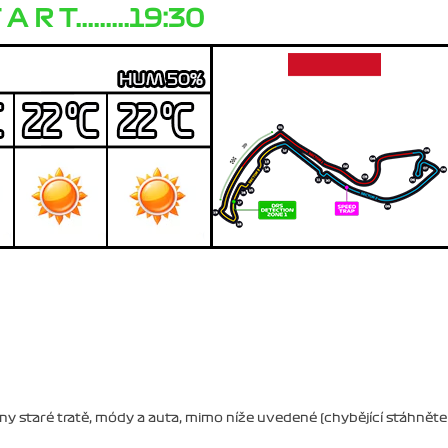
 A R T.........19:30
y staré tratě, módy a auta, mimo níže uvedené (chybějící stáhněte