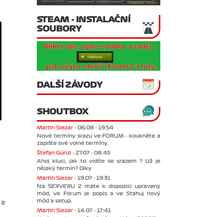
STEAM - INSTALAČNÍ
SOUBORY
DALŠÍ ZÁVODY
SHOUTBOX
Martin Slezar -
06.08 - 19:54
Nové termíny srazu ve FORUM - koukněte a
zapište své volné termíny.
Štefan Günzl -
27.07 - 08:45
Ahoj kluci, jak to vidíte se srazem ? Už je
nějaký termín? Díky
Martin Slezar -
19.07 - 19:31
Na SERVERU 2 máte k dispozici upravený
mód, ve Forum je popis a ve Stahuj nový
mód a setup.
 a
Martin Slezar -
14.07 - 17:41