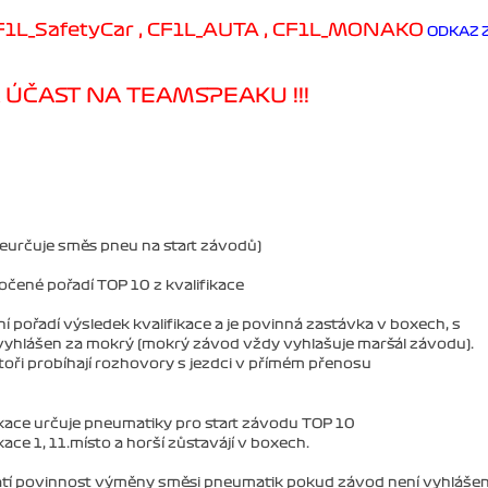
F1L_SafetyCar , CF1L_AUTA , CF1L_MONAKO
ODKAZ 
Á ÚČAST NA TEAMSPEAKU !!!
eurčuje směs pneu na start závodů)
točené pořadí TOP 10 z kvalifikace
í pořadí výsledek kvalifikace a je povinná zastávka v boxech, s
yhlášen za mokrý (mokrý závod vždy vyhlašuje maršál závodu).
toři probíhají rozhovory s jezdci v přímém přenosu
ikace určuje pneumatiky pro start závodu TOP 10
ace 1, 11.místo a horší zůstavájí v boxech.
latí povinnost výměny směsi pneumatik pokud závod není vyhlášen