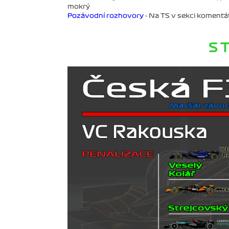
mokrý
Pozávodní rozhovory
- Na TS v sekci komentá
S T