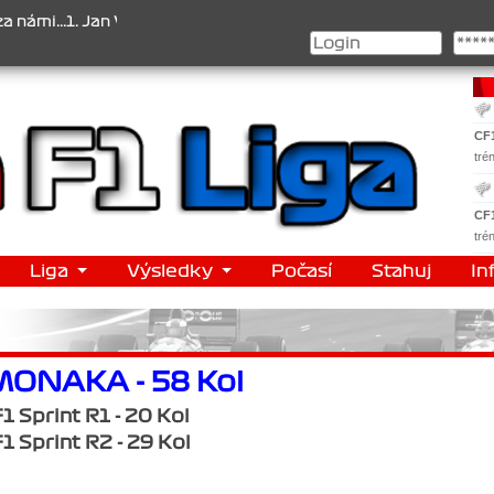
.1. Jan Veselý , 2. Jan Nováček , 3. Jakub Chmelík , Pohár konstru
CF
tré
CF
tré
Liga
Výsledky
Počasí
Stahuj
In
MONAKA - 58 Kol
1 Sprint R1 - 20 Kol
1 Sprint R2 - 29 Kol