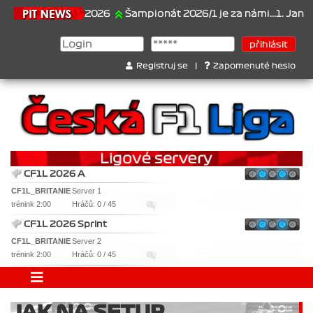
21.6.2026
Šampionát 2026/1 je za námi...1. Jan Veselý
Registruj se
|
Zapomenuté heslo
CF1L 2026 A
CF1L_BRITANIE
Server 1
trénink 2:00
Hráčů: 0 / 45
CF1L 2026 Sprint
CF1L_BRITANIE
Server 2
trénink 2:00
Hráčů: 0 / 45
JAK NA SETUP