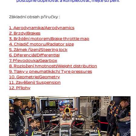
postupně doplňovat a kompletovat, mějte strpení.
Základní obsah příručky :
1. Aerodynamika/Aerodynamics
2. Brzdy/Brakes
3. Brždění motorem/Brake throttle map
4. Chladič motoru/Radiator size
5. Zámek řízení/Steering lock
6. Diferenciál/Differential
7. Převodovka/Gearbox
8. Rozložení hmotnosti/Weight distribution
9. Tlaky v pneumatikách/ Tyre pressures
10. Geometrie/Geometry
11. Zavěšení/ Suspension
12. Přílohy