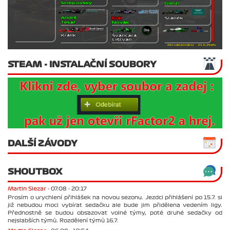
STEAM - INSTALAČNÍ SOUBORY
DALŠÍ ZÁVODY
SHOUTBOX
Martin Slezar -
07.08 - 20:17
Prosím o urychlení přihlášek na novou sezonu. Jezdci přihlášení po 15.7. si
již nebudou moci vybírat sedačku ale bude jim přidělena vedením ligy.
Přednostně se budou obsazovat volné týmy, poté druhé sedačky od
nejslabších týmů. Rozdělení týmů 16.7.