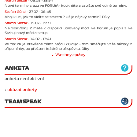
Martin Slezar -
06.08 - 19:54
Nové termíny srazu ve FORUM - koukněte a zapište své volné termíny.
Štefan Günzl -
27.07 - 08:45
Ahoj kluci, jak to vidíte se srazem ? Už je nějaký termín? Díky
Martin Slezar -
19.07 - 19:31
Na SERVERU 2 máte k dispozici upravený mód, ve Forum je popis a ve
Stahuj nový mód a setup.
Martin Slezar -
14.07 - 17:41
Ve forum je otevřené téma Módu 2026/2 - tam směřujte vaše názory a
připomínky, po přečtení krátkého příspěvku. Díky
Všechny zprávy
ANKETA
anketa není aktivní
•
ukázat ankety
TEAMSPEAK