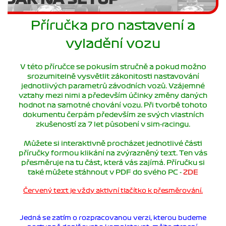
Příručka pro nastavení a
vyladění vozu
V této příručce se pokusím stručně a pokud možno
srozumitelně vysvětlit zákonitosti nastavování
jednotlivých parametrů závodních vozů. Vzájemné
vztahy mezi nimi a především účinky změny daných
hodnot na samotné chování vozu. Při tvorbě tohoto
dokumentu čerpám především ze svých vlastních
zkušeností za 7 let působení v sim-racingu.
Můžete si interaktivně procházet jednotlivé části
příručky formou klikání na zvýrazněný text. Ten vás
přesměruje na tu část, která vás zajímá. Příručku si
také můžete stáhnout v PDF do svého PC -
ZDE
Červený text je vždy aktivní tlačítko k přesměrování.
Jedná se zatím o rozpracovanou verzi, kterou budeme