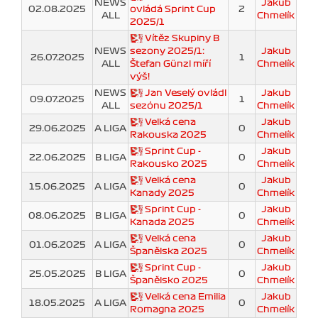
NEWS
Jakub
02.08.2025
ovládá Sprint Cup
2
ALL
Chmelík
2025/1
Vítěz Skupiny B
NEWS
sezony 2025/1:
Jakub
26.07.2025
1
ALL
Štefan Günzl míří
Chmelík
výš!
NEWS
Jan Veselý ovládl
Jakub
09.07.2025
1
ALL
sezónu 2025/1
Chmelík
Velká cena
Jakub
29.06.2025
A LIGA
0
Rakouska 2025
Chmelík
Sprint Cup -
Jakub
22.06.2025
B LIGA
0
Rakousko 2025
Chmelík
Velká cena
Jakub
15.06.2025
A LIGA
0
Kanady 2025
Chmelík
Sprint Cup -
Jakub
08.06.2025
B LIGA
0
Kanada 2025
Chmelík
Velká cena
Jakub
01.06.2025
A LIGA
0
Španělska 2025
Chmelík
Sprint Cup -
Jakub
25.05.2025
B LIGA
0
Španělsko 2025
Chmelík
Velká cena Emilia
Jakub
18.05.2025
A LIGA
0
Romagna 2025
Chmelík