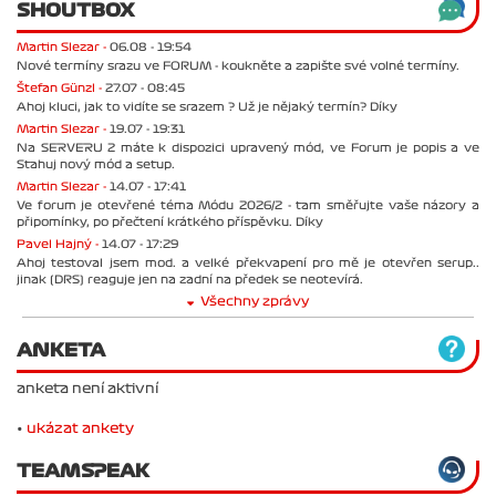
SHOUTBOX
Martin Slezar -
06.08 - 19:54
Nové termíny srazu ve FORUM - koukněte a zapište své volné termíny.
Štefan Günzl -
27.07 - 08:45
Ahoj kluci, jak to vidíte se srazem ? Už je nějaký termín? Díky
Martin Slezar -
19.07 - 19:31
Na SERVERU 2 máte k dispozici upravený mód, ve Forum je popis a ve
Stahuj nový mód a setup.
Martin Slezar -
14.07 - 17:41
Ve forum je otevřené téma Módu 2026/2 - tam směřujte vaše názory a
připomínky, po přečtení krátkého příspěvku. Díky
Pavel Hajný -
14.07 - 17:29
Ahoj testoval jsem mod. a velké překvapení pro mě je otevřen serup..
jinak (DRS) reaguje jen na zadní na předek se neotevírá.
Všechny zprávy
ANKETA
anketa není aktivní
•
ukázat ankety
TEAMSPEAK