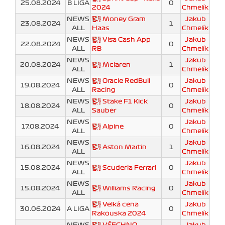
25.08.2024
B LIGA
0
2024
Chmelík
NEWS
Money Gram
Jakub
23.08.2024
1
ALL
Haas
Chmelík
NEWS
Visa Cash App
Jakub
22.08.2024
0
ALL
RB
Chmelík
NEWS
Jakub
20.08.2024
Mclaren
1
ALL
Chmelík
NEWS
Oracle RedBull
Jakub
19.08.2024
0
ALL
Racing
Chmelík
NEWS
Stake F1 Kick
Jakub
18.08.2024
0
ALL
Sauber
Chmelík
NEWS
Jakub
17.08.2024
Alpine
0
ALL
Chmelík
NEWS
Jakub
16.08.2024
Aston Martin
1
ALL
Chmelík
NEWS
Jakub
15.08.2024
Scuderia Ferrari
0
ALL
Chmelík
NEWS
Jakub
15.08.2024
Williams Racing
0
ALL
Chmelík
Velká cena
Jakub
30.06.2024
A LIGA
0
Rakouska 2024
Chmelík
NEWS
VŠECHNO
Jakub