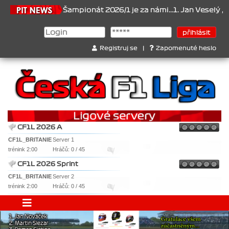
21.6.2026
Šampionát 2026/1 je za námi...1. Jan Veselý , 2. Jan N
Registruj se
|
Zapomenuté heslo
CF1L 2026 A
CF1L_BRITANIE
Server 1
trénink 2:00
Hráčů: 0 / 45
CF1L 2026 Sprint
CF1L_BRITANIE
Server 2
trénink 2:00
Hráčů: 0 / 45