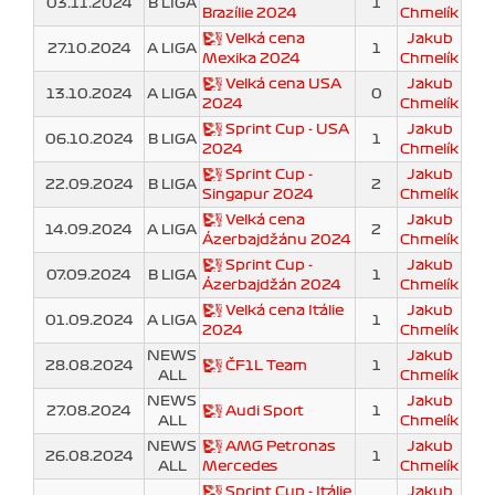
03.11.2024
B LIGA
1
Brazílie 2024
Chmelík
Velká cena
Jakub
27.10.2024
A LIGA
1
Mexika 2024
Chmelík
Velká cena USA
Jakub
13.10.2024
A LIGA
0
2024
Chmelík
Sprint Cup - USA
Jakub
06.10.2024
B LIGA
1
2024
Chmelík
Sprint Cup -
Jakub
22.09.2024
B LIGA
2
Singapur 2024
Chmelík
Velká cena
Jakub
14.09.2024
A LIGA
2
Ázerbajdžánu 2024
Chmelík
Sprint Cup -
Jakub
07.09.2024
B LIGA
1
Ázerbajdžán 2024
Chmelík
Velká cena Itálie
Jakub
01.09.2024
A LIGA
1
2024
Chmelík
NEWS
Jakub
28.08.2024
ČF1L Team
1
ALL
Chmelík
NEWS
Jakub
27.08.2024
Audi Sport
1
ALL
Chmelík
NEWS
AMG Petronas
Jakub
26.08.2024
1
ALL
Mercedes
Chmelík
Sprint Cup - Itálie
Jakub