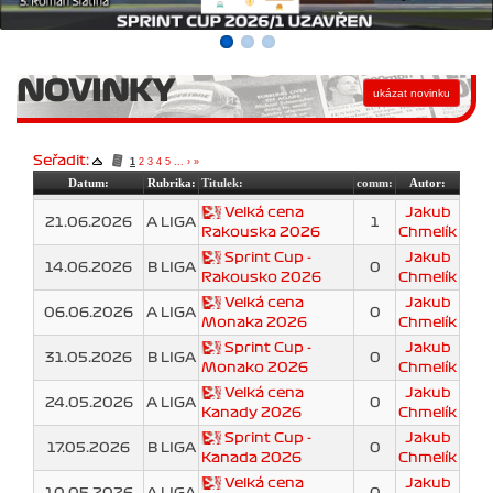
NOVINKY
Seřadit:
1
2
3
4
5
...
›
»
Datum:
Rubrika:
Titulek:
comm:
Autor:
Velká cena
Jakub
21.06.2026
A LIGA
1
Rakouska 2026
Chmelík
Sprint Cup -
Jakub
14.06.2026
B LIGA
0
Rakousko 2026
Chmelík
Velká cena
Jakub
06.06.2026
A LIGA
0
Monaka 2026
Chmelík
Sprint Cup -
Jakub
31.05.2026
B LIGA
0
Monako 2026
Chmelík
Velká cena
Jakub
24.05.2026
A LIGA
0
Kanady 2026
Chmelík
Sprint Cup -
Jakub
17.05.2026
B LIGA
0
Kanada 2026
Chmelík
Velká cena
Jakub
10.05.2026
A LIGA
0