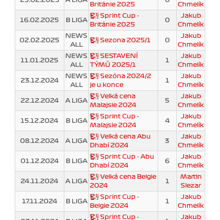
Británie 2025
Chmelík
Sprint Cup -
Jakub
16.02.2025
B LIGA
0
Británie 2025
Chmelík
NEWS
Jakub
02.02.2025
Sezona 2025/1
0
ALL
Chmelík
NEWS
SESTAVENÍ
Jakub
11.01.2025
1
ALL
TÝMŮ 2025/1
Chmelík
NEWS
Sezóna 2024/2
Jakub
23.12.2024
1
ALL
je u konce
Chmelík
Velká cena
Jakub
22.12.2024
A LIGA
5
Malajsie 2024
Chmelík
Sprint Cup -
Jakub
15.12.2024
B LIGA
4
Malajsie 2024
Chmelík
Velká cena Abu
Jakub
08.12.2024
A LIGA
3
Dhabí 2024
Chmelík
Sprint Cup - Abu
Jakub
01.12.2024
B LIGA
6
Dhabí 2024
Chmelík
Velká cena Belgie
Martin
24.11.2024
A LIGA
1
2024
Slezar
Sprint Cup -
Jakub
17.11.2024
B LIGA
1
Belgie 2024
Chmelík
Sprint Cup -
Jakub