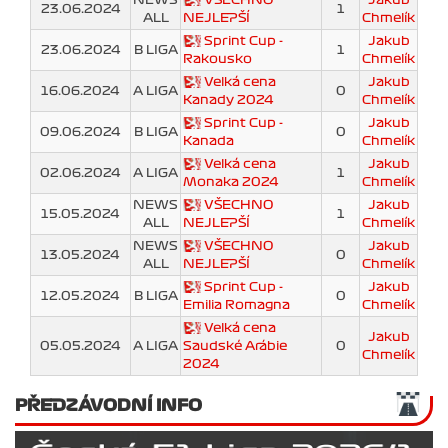
23.06.2024
1
ALL
NEJLEPŠÍ
Chmelík
Sprint Cup -
Jakub
23.06.2024
B LIGA
1
Rakousko
Chmelík
Velká cena
Jakub
16.06.2024
A LIGA
0
Kanady 2024
Chmelík
Sprint Cup -
Jakub
09.06.2024
B LIGA
0
Kanada
Chmelík
Velká cena
Jakub
02.06.2024
A LIGA
1
Monaka 2024
Chmelík
NEWS
VŠECHNO
Jakub
15.05.2024
1
ALL
NEJLEPŠÍ
Chmelík
NEWS
VŠECHNO
Jakub
13.05.2024
0
ALL
NEJLEPŠÍ
Chmelík
Sprint Cup -
Jakub
12.05.2024
B LIGA
0
Emilia Romagna
Chmelík
Velká cena
Jakub
05.05.2024
A LIGA
Saudské Arábie
0
Chmelík
2024
PŘEDZÁVODNÍ INFO