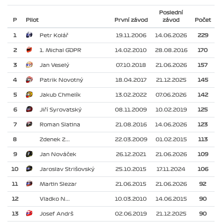
Poslední
P
Pilot
První závod
závod
Počet
1
Petr Kolář
19.11.2006
14.06.2026
229
2
1. Michal GDPR
14.02.2010
28.08.2016
170
3
Jan Veselý
07.10.2018
21.06.2026
157
4
Patrik Novotný
18.04.2017
21.12.2025
145
5
Jakub Chmelík
13.02.2022
07.06.2026
142
6
Jiří Syrovatský
08.11.2009
10.02.2019
125
7
Roman Slatina
21.08.2016
14.06.2026
123
8
Zdenek Z...
22.03.2009
01.02.2015
113
9
Jan Nováček
26.12.2021
21.06.2026
109
10
Jaroslav Strišovský
25.10.2015
17.11.2024
106
11
Martin Slezar
21.06.2015
21.06.2026
92
12
Vladko N...
10.03.2010
14.06.2015
90
13
Josef Andrš
02.06.2019
21.12.2025
90