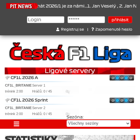
Šampionát 2026/1 je za námi...1. Jan Veselý , 2. Jan Nováček , 3.
Registruj se
|
Zapomenuté heslo
CF1L 2026 A
CF1L_BRITANIE
Server 1
trénink 2:00
Hráčů: 0 / 45
CF1L 2026 Sprint
CF1L_BRITANIE
Server 2
trénink 2:00
Hráčů: 0 / 45
Sezóna:
STATISTIKY