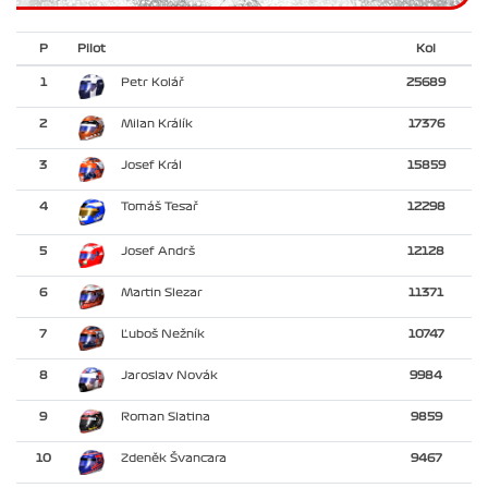
P
Pilot
Kol
1
Petr Kolář
25689
2
Milan Králík
17376
3
Josef Král
15859
4
Tomáš Tesař
12298
5
Josef Andrš
12128
6
Martin Slezar
11371
7
Ľuboš Nežník
10747
8
Jaroslav Novák
9984
9
Roman Slatina
9859
10
Zdeněk Švancara
9467