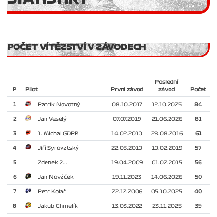
POČET VÍTĚZSTVÍ V ZÁVODECH
Poslední
P
Pilot
První závod
závod
Počet
1
Patrik Novotný
08.10.2017
12.10.2025
84
2
Jan Veselý
07.07.2019
21.06.2026
81
3
1. Michal GDPR
14.02.2010
28.08.2016
61
4
Jiří Syrovatský
22.05.2010
10.02.2019
57
5
Zdenek Z...
19.04.2009
01.02.2015
56
6
Jan Nováček
19.11.2023
14.06.2026
50
7
Petr Kolář
22.12.2006
05.10.2025
40
8
Jakub Chmelík
13.03.2022
23.11.2025
39