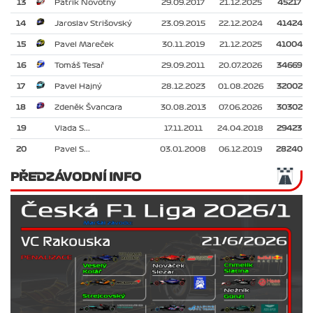
13
Patrik Novotný
29.09.2017
21.12.2025
45217
14
Jaroslav Strišovský
23.09.2015
22.12.2024
41424
15
Pavel Mareček
30.11.2019
21.12.2025
41004
16
Tomáš Tesař
29.09.2011
20.07.2026
34669
17
Pavel Hajný
28.12.2023
01.08.2026
32002
18
Zdeněk Švancara
30.08.2013
07.06.2026
30302
19
Vlada S...
17.11.2011
24.04.2018
29423
20
Pavel S...
03.01.2008
06.12.2019
28240
PŘEDZÁVODNÍ INFO