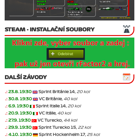
STEAM - INSTALAČNÍ SOUBORY
DALŠÍ ZÁVODY
.:
23.8. 19:30
Sprint Británie 14
, 20 kol
.:
30.8. 19:30
VC Británie
, 40 kol
.:
6.9. 19:30
Sprint Italie 14
, 20 kol
.:
20.9. 19:30
VC Itálie
, 40 kol
.:
27.9. 19:30
VC Turecko
, 44 kol
.:
29.9. 19:30
Sprint Turecko 15
, 22 kol
.:
4.10. 19:30
Sprint Hockenheim 17
, 25 kol