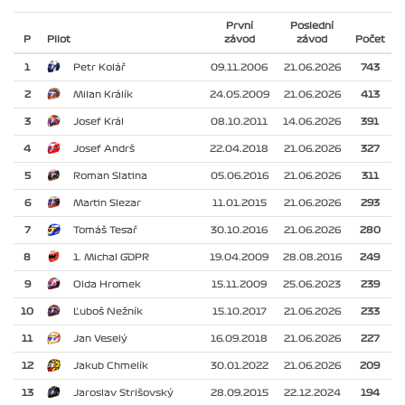
První
Poslední
P
Pilot
závod
závod
Počet
1
Petr Kolář
09.11.2006
21.06.2026
743
2
Milan Králík
24.05.2009
21.06.2026
413
3
Josef Král
08.10.2011
14.06.2026
391
4
Josef Andrš
22.04.2018
21.06.2026
327
5
Roman Slatina
05.06.2016
21.06.2026
311
6
Martin Slezar
11.01.2015
21.06.2026
293
7
Tomáš Tesař
30.10.2016
21.06.2026
280
8
1. Michal GDPR
19.04.2009
28.08.2016
249
9
Olda Hromek
15.11.2009
25.06.2023
239
10
Ľuboš Nežník
15.10.2017
21.06.2026
233
11
Jan Veselý
16.09.2018
21.06.2026
227
12
Jakub Chmelík
30.01.2022
21.06.2026
209
13
Jaroslav Strišovský
28.09.2015
22.12.2024
194