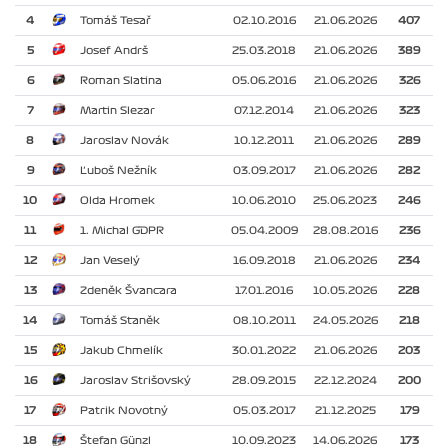
4
Tomáš Tesař
02.10.2016
21.06.2026
407
5
Josef Andrš
25.03.2018
21.06.2026
389
6
Roman Slatina
05.06.2016
21.06.2026
326
7
Martin Slezar
07.12.2014
21.06.2026
323
8
Jaroslav Novák
10.12.2011
21.06.2026
289
9
Ľuboš Nežník
03.09.2017
21.06.2026
282
10
Olda Hromek
10.06.2010
25.06.2023
246
11
1. Michal GDPR
05.04.2009
28.08.2016
236
12
Jan Veselý
16.09.2018
21.06.2026
234
13
Zdeněk Švancara
17.01.2016
10.05.2026
228
14
Tomáš Staněk
08.10.2011
24.05.2026
218
15
Jakub Chmelík
30.01.2022
21.06.2026
203
16
Jaroslav Strišovský
28.09.2015
22.12.2024
200
17
Patrik Novotný
05.03.2017
21.12.2025
179
18
Štefan Günzl
10.09.2023
14.06.2026
173