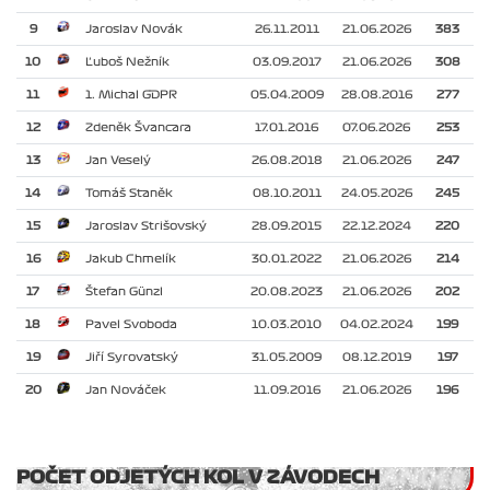
9
Jaroslav Novák
26.11.2011
21.06.2026
383
10
Ľuboš Nežník
03.09.2017
21.06.2026
308
11
1. Michal GDPR
05.04.2009
28.08.2016
277
12
Zdeněk Švancara
17.01.2016
07.06.2026
253
13
Jan Veselý
26.08.2018
21.06.2026
247
14
Tomáš Staněk
08.10.2011
24.05.2026
245
15
Jaroslav Strišovský
28.09.2015
22.12.2024
220
16
Jakub Chmelík
30.01.2022
21.06.2026
214
17
Štefan Günzl
20.08.2023
21.06.2026
202
18
Pavel Svoboda
10.03.2010
04.02.2024
199
19
Jiří Syrovatský
31.05.2009
08.12.2019
197
20
Jan Nováček
11.09.2016
21.06.2026
196
POČET ODJETÝCH KOL V ZÁVODECH