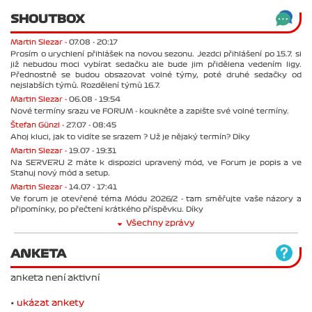
SHOUTBOX
Martin Slezar -
07.08 - 20:17
Prosím o urychlení přihlášek na novou sezonu. Jezdci přihlášení po 15.7. si
již nebudou moci vybírat sedačku ale bude jim přidělena vedením ligy.
Přednostně se budou obsazovat volné týmy, poté druhé sedačky od
nejslabších týmů. Rozdělení týmů 16.7.
Martin Slezar -
06.08 - 19:54
Nové termíny srazu ve FORUM - koukněte a zapište své volné termíny.
Štefan Günzl -
27.07 - 08:45
Ahoj kluci, jak to vidíte se srazem ? Už je nějaký termín? Díky
Martin Slezar -
19.07 - 19:31
Na SERVERU 2 máte k dispozici upravený mód, ve Forum je popis a ve
Stahuj nový mód a setup.
Martin Slezar -
14.07 - 17:41
Ve forum je otevřené téma Módu 2026/2 - tam směřujte vaše názory a
připomínky, po přečtení krátkého příspěvku. Díky
Všechny zprávy
ANKETA
anketa není aktivní
•
ukázat ankety