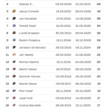
4
Zdenek Z...
03.05.2009
01.02.2015
48
5
Jakub Chmelík
13.03.2022
26.04.2026
42
6
Jan Nováček
17.04.2022
14.06.2026
38
7
Tomáš Tesař
16.05.2021
31.05.2026
34
8
Lukáš Droppan
30.05.2010
29.04.2020
26
9
Radim Podešva
19.11.2006
18.10.2009
24
10
Jaroslav Strišovský
28.02.2016
03.11.2024
23
11
Jan Veselý
29.05.2022
21.06.2026
22
12
Roman Slatina
13.11.2016
24.08.2025
22
13
Martin Slezar
26.07.2015
08.02.2026
21
14
Dominik Havlas
02.09.2018
25.05.2025
20
15
Marek Slezar
03.09.2017
28.08.2022
19
16
Petr Kolář
26.11.2006
05.10.2025
19
17
Josef Král
03.06.2012
14.06.2026
17
18
Andrej Marečák
28.06.2015
22.11.2020
17