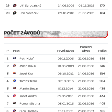
19
Jiří Syrovatský
14.06.2009
08.12.2019
170
20
Jan Nováček
09.10.2016
21.06.2026
164
POČET ZÁVODŮ
Poslední
P
Pilot
První závod
závod
Počet
1
Petr Kolář
09.11.2006
21.06.2026
898
2
Milan Králík
10.05.2009
21.06.2026
616
3
Josef Král
08.10.2011
14.06.2026
614
4
Tomáš Tesař
02.10.2016
21.06.2026
504
5
Martin Slezar
07.12.2014
21.06.2026
438
6
Josef Andrš
25.03.2018
21.06.2026
434
7
Roman Slatina
03.01.2016
21.06.2026
403
8
Olda Hromek
15.11.2009
25.06.2023
391