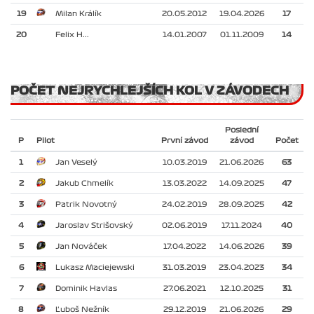
19
Milan Králík
20.05.2012
19.04.2026
17
20
Felix H...
14.01.2007
01.11.2009
14
POČET NEJRYCHLEJŠÍCH KOL V ZÁVODECH
Poslední
P
Pilot
První závod
závod
Počet
1
Jan Veselý
10.03.2019
21.06.2026
63
2
Jakub Chmelík
13.03.2022
14.09.2025
47
3
Patrik Novotný
24.02.2019
28.09.2025
42
4
Jaroslav Strišovský
02.06.2019
17.11.2024
40
5
Jan Nováček
17.04.2022
14.06.2026
39
6
Lukasz Maciejewski
31.03.2019
23.04.2023
34
7
Dominik Havlas
27.06.2021
12.10.2025
31
8
Ľuboš Nežník
29.12.2019
21.06.2026
29