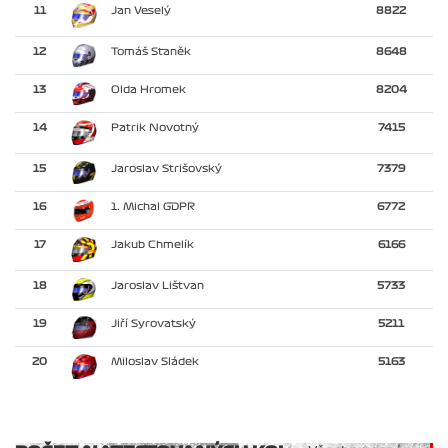
11
Jan Veselý
8822
12
Tomáš Staněk
8648
13
Olda Hromek
8204
14
Patrik Novotný
7415
15
Jaroslav Strišovský
7379
16
1. Michal GDPR
6772
17
Jakub Chmelík
6166
18
Jaroslav Lištvan
5733
19
Jiří Syrovatský
5211
20
Miloslav Sládek
5163