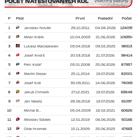
POČET NATESTOVANÝCH KOL
Všechny sezóny
P
Pilot
První
Poslední
Počet
1
Jaroslav Novák
29.10.2011
04.08.2026
124035
2
Milan Králík
10.04.2009
21.06.2026
106354
3
Lukasz Maciejewski
03.04.2018
09.02.2025
98513
4
Josef Andrš
20.03.2018
21.07.2026
98414
5
Petr Kolář
03.01.2008
25.06.2026
87957
6
Martin Slezar
25.11.2014
19.07.2026
82001
7
Josef Král
30.09.2011
14.06.2026
78069
8
Jakub Chmelík
27.12.2021
19.07.2026
63848
9
Jan Veselý
28.06.2018
19.07.2026
61097
10
Michal B...
05.04.2009
18.02.2021
60626
11
Miloslav Sládek
12.01.2019
06.06.2026
50166
12
Olda Hromek
15.11.2009
25.06.2023
47663