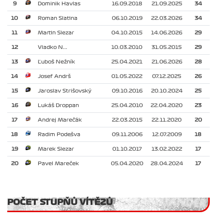
9
Dominik Havlas
16.09.2018
21.09.2025
34
10
Roman Slatina
06.10.2019
22.03.2026
34
11
Martin Slezar
04.10.2015
14.06.2026
29
12
Vladko N...
10.03.2010
31.05.2015
29
13
Ľuboš Nežník
25.04.2021
21.06.2026
28
14
Josef Andrš
01.05.2022
07.12.2025
26
15
Jaroslav Strišovský
09.10.2016
20.10.2024
25
16
Lukáš Droppan
25.04.2010
22.04.2020
23
17
Andrej Marečák
22.03.2015
22.11.2020
20
18
Radim Podešva
09.11.2006
12.07.2009
18
19
Marek Slezar
01.10.2017
13.02.2022
17
20
Pavel Mareček
05.04.2020
28.04.2024
17
POČET STUPŇŮ VÍTĚZŮ