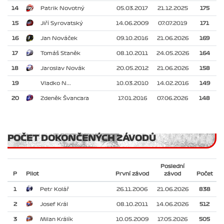
14
Patrik Novotný
05.03.2017
21.12.2025
175
15
Jiří Syrovatský
14.06.2009
07.07.2019
171
16
Jan Nováček
09.10.2016
21.06.2026
169
17
Tomáš Staněk
08.10.2011
24.05.2026
164
18
Jaroslav Novák
20.05.2012
21.06.2026
158
19
Vladko N...
10.03.2010
14.02.2016
149
20
Zdeněk Švancara
17.01.2016
07.06.2026
148
POČET DOKONČENÝCH ZÁVODŮ
Poslední
P
Pilot
První závod
závod
Počet
1
Petr Kolář
26.11.2006
21.06.2026
838
2
Josef Král
08.10.2011
14.06.2026
512
3
Milan Králík
10.05.2009
17.05.2026
505