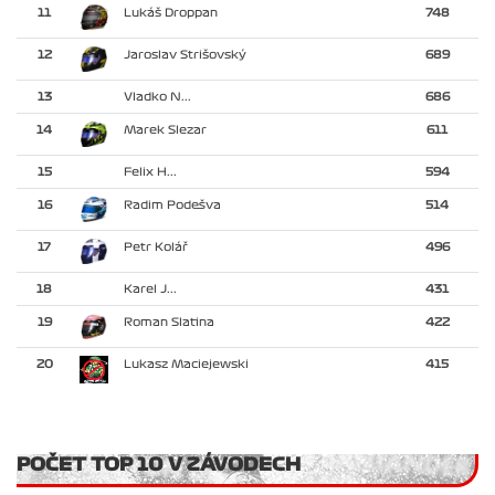
11
Lukáš Droppan
748
12
Jaroslav Strišovský
689
13
Vladko N...
686
14
Marek Slezar
611
15
Felix H...
594
16
Radim Podešva
514
17
Petr Kolář
496
18
Karel J...
431
19
Roman Slatina
422
20
Lukasz Maciejewski
415
POČET TOP 10 V ZÁVODECH