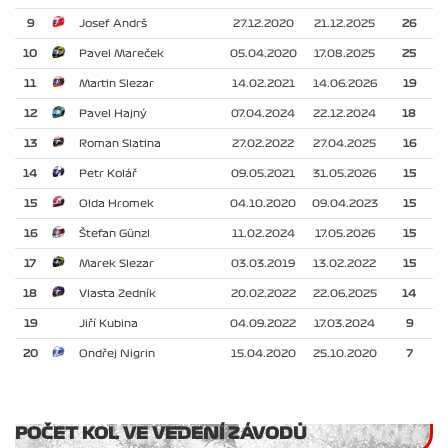
9
Josef Andrš
27.12.2020
21.12.2025
26
10
Pavel Mareček
05.04.2020
17.08.2025
25
11
Martin Slezar
14.02.2021
14.06.2026
19
12
Pavel Hajný
07.04.2024
22.12.2024
18
13
Roman Slatina
27.02.2022
27.04.2025
16
14
Petr Kolář
09.05.2021
31.05.2026
15
15
Olda Hromek
04.10.2020
09.04.2023
15
16
Štefan Günzl
11.02.2024
17.05.2026
15
17
Marek Slezar
03.03.2019
13.02.2022
15
18
Vlasta Zedník
20.02.2022
22.06.2025
14
19
Jiří Kubina
04.09.2022
17.03.2024
9
20
Ondřej Nigrin
15.04.2020
25.10.2020
7
POČET KOL VE VEDENÍ ZÁVODŮ