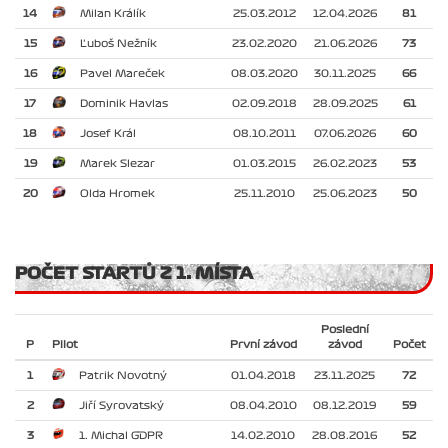
14
Milan Králík
25.03.2012
12.04.2026
81
15
Ľuboš Nežník
23.02.2020
21.06.2026
73
16
Pavel Mareček
08.03.2020
30.11.2025
66
17
Dominik Havlas
02.09.2018
28.09.2025
61
18
Josef Král
08.10.2011
07.06.2026
60
19
Marek Slezar
01.03.2015
26.02.2023
53
20
Olda Hromek
25.11.2010
25.06.2023
50
POČET STARTŮ Z 1. MÍSTA
Poslední
P
Pilot
První závod
závod
Počet
1
Patrik Novotný
01.04.2018
23.11.2025
72
2
Jiří Syrovatský
08.04.2010
08.12.2019
59
3
1. Michal GDPR
14.02.2010
28.08.2016
52