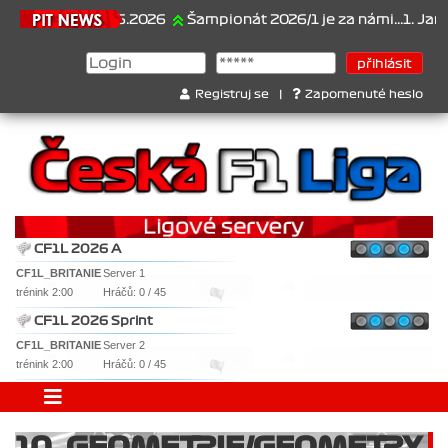
21.6.2026
Šampionát 2026/1 je za námi...1. Jan Vese
Registruj se
|
Zapomenuté heslo
CF1L 2026 A
CF1L_BRITANIE
Server 1
trénink 2:00
Hráčů: 0 / 45
CF1L 2026 Sprint
CF1L_BRITANIE
Server 2
trénink 2:00
Hráčů: 0 / 45
10. GEOMETRIE/GEOMETRY