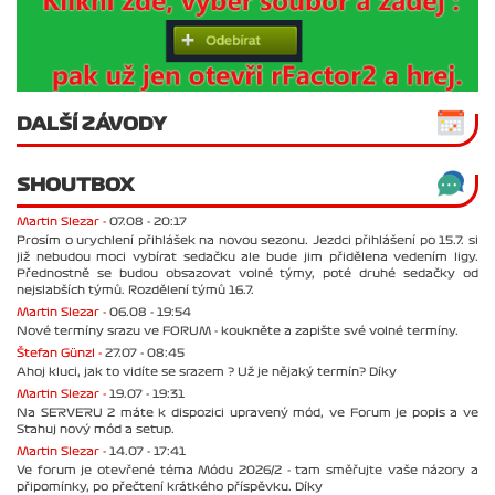
DALŠÍ ZÁVODY
SHOUTBOX
Martin Slezar -
07.08 - 20:17
Prosím o urychlení přihlášek na novou sezonu. Jezdci přihlášení po 15.7. si
již nebudou moci vybírat sedačku ale bude jim přidělena vedením ligy.
Přednostně se budou obsazovat volné týmy, poté druhé sedačky od
nejslabších týmů. Rozdělení týmů 16.7.
Martin Slezar -
06.08 - 19:54
Nové termíny srazu ve FORUM - koukněte a zapište své volné termíny.
Štefan Günzl -
27.07 - 08:45
Ahoj kluci, jak to vidíte se srazem ? Už je nějaký termín? Díky
Martin Slezar -
19.07 - 19:31
Na SERVERU 2 máte k dispozici upravený mód, ve Forum je popis a ve
Stahuj nový mód a setup.
Martin Slezar -
14.07 - 17:41
Ve forum je otevřené téma Módu 2026/2 - tam směřujte vaše názory a
připomínky, po přečtení krátkého příspěvku. Díky