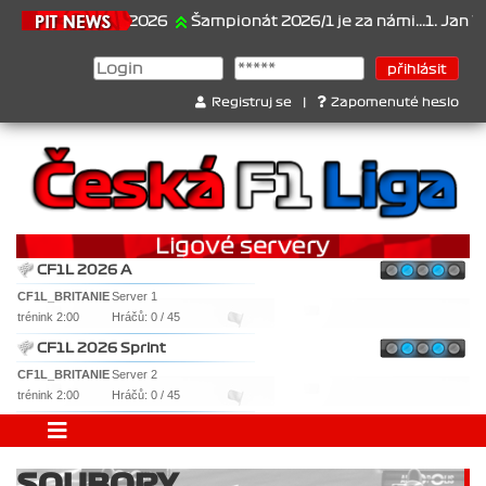
21.6.2026
Šampionát 2026/1 je za námi...1. Jan Vesel
Registruj se
|
Zapomenuté heslo
CF1L 2026 A
CF1L_BRITANIE
Server 1
trénink 2:00
Hráčů: 0 / 45
CF1L 2026 Sprint
CF1L_BRITANIE
Server 2
trénink 2:00
Hráčů: 0 / 45
SOUBORY