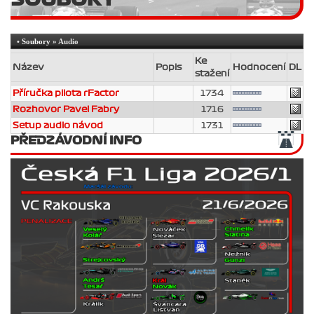
•
Soubory
» Audio
Ke
Název
Popis
Hodnocení
DL
stažení
Příručka pilota rFactor
1734
Rozhovor Pavel Fabry
1716
Setup audio návod
1731
PŘEDZÁVODNÍ INFO