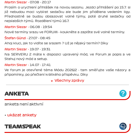
Martin Slezar -
07.08 - 20:17
Prosím o urychlení přihlášek na novou sezonu. Jezdci přihlášení po 15.7. si
již nebudou moci vybírat sedačku ale bude jim přidělena vedením ligy.
Přednostně se budou obsazovat volné týmy, poté druhé sedačky od
nejslabších týmů. Rozdělení týmů 16.7.
Martin Slezar -
06.08 - 19:54
Nové termíny srazu ve FORUM - koukněte a zapište své volné termíny.
Štefan Günzl -
27.07 - 08:45
Ahoj kluci, jak to vidíte se srazem ? Už je nějaký termín? Díky
Martin Slezar -
19.07 - 19:31
Na SERVERU 2 máte k dispozici upravený mód, ve Forum je popis a ve
Stahuj nový mód a setup.
Martin Slezar -
14.07 - 17:41
Ve forum je otevřené téma Módu 2026/2 - tam směřujte vaše názory a
připomínky, po přečtení krátkého příspěvku. Díky
Všechny zprávy
ANKETA
anketa není aktivní
•
ukázat ankety
TEAMSPEAK