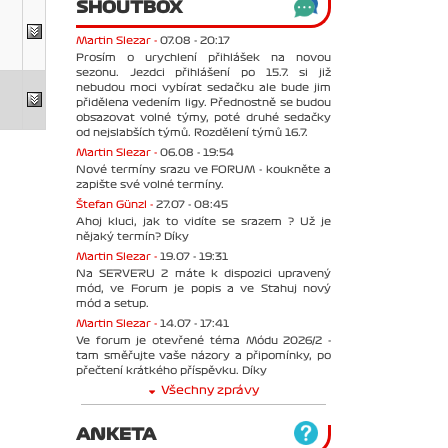
SHOUTBOX
Martin Slezar -
07.08 - 20:17
Prosím o urychlení přihlášek na novou
sezonu. Jezdci přihlášení po 15.7. si již
nebudou moci vybírat sedačku ale bude jim
přidělena vedením ligy. Přednostně se budou
obsazovat volné týmy, poté druhé sedačky
od nejslabších týmů. Rozdělení týmů 16.7.
Martin Slezar -
06.08 - 19:54
Nové termíny srazu ve FORUM - koukněte a
zapište své volné termíny.
Štefan Günzl -
27.07 - 08:45
Ahoj kluci, jak to vidíte se srazem ? Už je
nějaký termín? Díky
Martin Slezar -
19.07 - 19:31
Na SERVERU 2 máte k dispozici upravený
mód, ve Forum je popis a ve Stahuj nový
mód a setup.
Martin Slezar -
14.07 - 17:41
Ve forum je otevřené téma Módu 2026/2 -
tam směřujte vaše názory a připomínky, po
přečtení krátkého příspěvku. Díky
Všechny zprávy
ANKETA