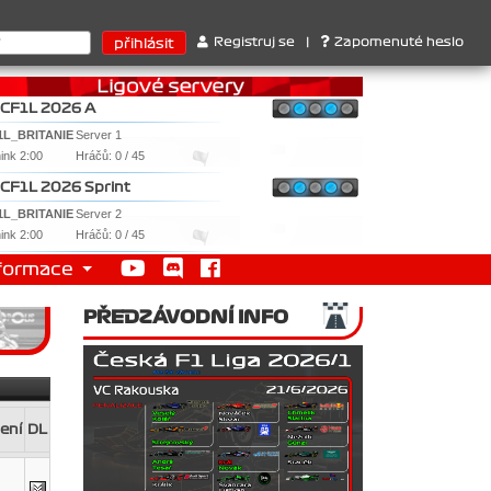
truktérů : 1. Ferrari . 2. Williams , 3. RedBull ..... SprintCup - 
Registruj se
|
Zapomenuté heslo
CF1L 2026 A
1L_BRITANIE
Server 1
nink 2:00
Hráčů: 0 / 45
CF1L 2026 Sprint
1L_BRITANIE
Server 2
nink 2:00
Hráčů: 0 / 45
formace
PŘEDZÁVODNÍ INFO
ení
DL