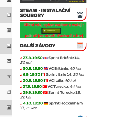
STEAM - INSTALAČNÍ
SOUBORY
DALŠÍ ZÁVODY
.:
23.8. 19:30
Sprint Británie 14
,
20 kol
.:
30.8. 19:30
VC Británie
, 40 kol
.:
6.9. 19:30
Sprint Italie 14
, 20 kol
(R)
.:
20.9. 19:30
VC Itálie
, 40 kol
.:
27.9. 19:30
VC Turecko
, 44 kol
.:
29.9. 19:30
Sprint Turecko 15
,
22 kol
.:
4.10. 19:30
Sprint Hockenheim
17
, 25 kol