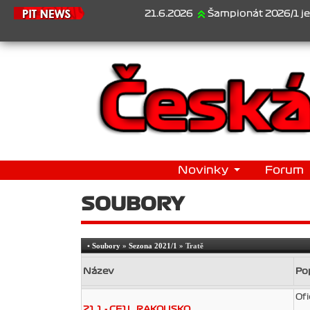
21.6.2026
Šampionát 2026/1 je za nám
Novinky
Forum
SOUBORY
•
Soubory
»
Sezona 2021/1
» Tratě
Název
Po
Ofi
21.1 - CF1L_RAKOUSKO