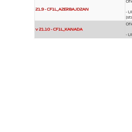
Ofi
21.9 - CF1L_AZERBAJDZAN
- 
(st
Ofi
v 21.10 - CF1L_KANADA
- 