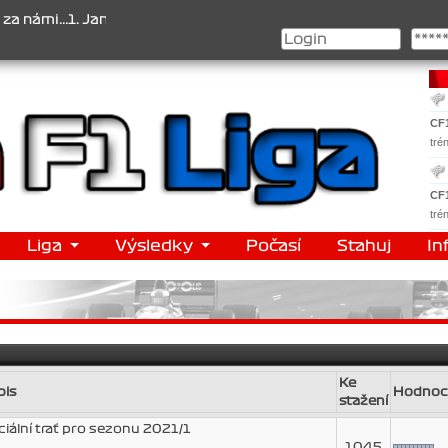
i...1. Jan Veselý , 2. Jan Nováček , 3. Jakub Chmelík , Pohár kons
CF
tré
CF
tré
Liga
Výsledky
Počasí
Stahuj
In
Ke
pis
Hodnoc
stažení
ciální trať pro sezonu 2021/1
1045