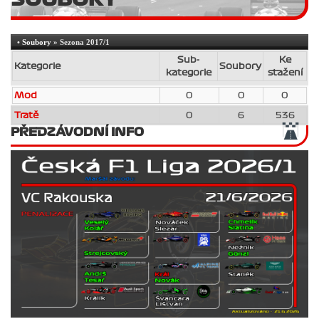
•
Soubory
» Sezona 2017/1
Sub-
Ke
Kategorie
Soubory
kategorie
stažení
Mod
0
0
0
Tratě
0
6
536
PŘEDZÁVODNÍ INFO