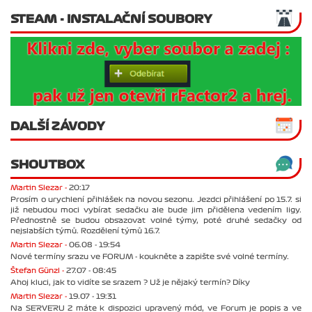
STEAM - INSTALAČNÍ SOUBORY
DALŠÍ ZÁVODY
SHOUTBOX
Martin Slezar -
20:17
Prosím o urychlení přihlášek na novou sezonu. Jezdci přihlášení po 15.7. si
již nebudou moci vybírat sedačku ale bude jim přidělena vedením ligy.
Přednostně se budou obsazovat volné týmy, poté druhé sedačky od
nejslabších týmů. Rozdělení týmů 16.7.
Martin Slezar -
06.08 - 19:54
Nové termíny srazu ve FORUM - koukněte a zapište své volné termíny.
Štefan Günzl -
27.07 - 08:45
Ahoj kluci, jak to vidíte se srazem ? Už je nějaký termín? Díky
Martin Slezar -
19.07 - 19:31
Na SERVERU 2 máte k dispozici upravený mód, ve Forum je popis a ve