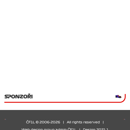
SPONZOŘI
ČF1L © 2006-2026
|
All rights reserved
|
Web design group admin ČF1L
|
Design 2021.1