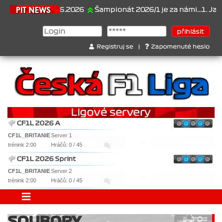
21.6.2026
Šampionát 2026/1 je za námi...1. Jan Ves
Registruj se
|
Zapomenuté heslo
CF1L 2026 A
CF1L_BRITANIE
Server 1
trénink 2:00
Hráčů: 0 / 45
CF1L 2026 Sprint
CF1L_BRITANIE
Server 2
trénink 2:00
Hráčů: 0 / 45
SOUBORY