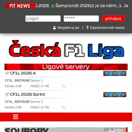
21.6.2026
Šampionát 2026/1 je za námi...1. Jan Vese
Registruj se
|
Zapomenuté heslo
CF1L 2026 A
CF1L_BRITANIE
Server 1
trénink 2:00
Hráčů: 0 / 45
CF1L 2026 Sprint
CF1L_BRITANIE
Server 2
trénink 2:00
Hráčů: 0 / 45
SOUBORY