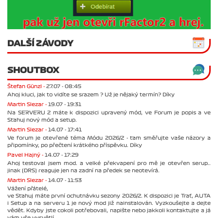
DALŠÍ ZÁVODY
SHOUTBOX
Štefan Günzl -
27.07 - 08:45
Ahoj kluci, jak to vidíte se srazem ? Už je nějaký termín? Díky
Martin Slezar -
19.07 - 19:31
Na SERVERU 2 máte k dispozici upravený mód, ve Forum je popis a ve
Stahuj nový mód a setup.
Martin Slezar -
14.07 - 17:41
Ve forum je otevřené téma Módu 2026/2 - tam směřujte vaše názory a
připomínky, po přečtení krátkého příspěvku. Díky
Pavel Hajný -
14.07 - 17:29
Ahoj testoval jsem mod. a velké překvapení pro mě je otevřen serup..
jinak (DRS) reaguje jen na zadní na předek se neotevírá.
Martin Slezar -
14.07 - 11:53
Vážení přátelé,
ve Stahuj máte první ochutnávku sezony 2026/2. K dispozici je Trať, AUTA
i Setup a na serveru 1 je nový mod již nainstalován. Vyzkoušejte a dejte
vědět. Kdyby jste cokoli potřebovali, napište nebo jakkoli kontaktujte a já
vám vše vysvětlí