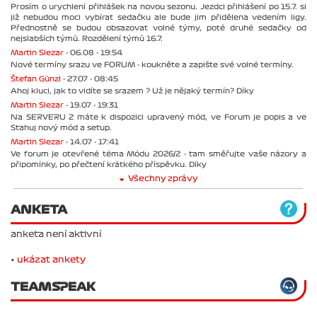
Prosím o urychlení přihlášek na novou sezonu. Jezdci přihlášení po 15.7. si
již nebudou moci vybírat sedačku ale bude jim přidělena vedením ligy.
Přednostně se budou obsazovat volné týmy, poté druhé sedačky od
nejslabších týmů. Rozdělení týmů 16.7.
Martin Slezar -
06.08 - 19:54
Nové termíny srazu ve FORUM - koukněte a zapište své volné termíny.
Štefan Günzl -
27.07 - 08:45
Ahoj kluci, jak to vidíte se srazem ? Už je nějaký termín? Díky
Martin Slezar -
19.07 - 19:31
Na SERVERU 2 máte k dispozici upravený mód, ve Forum je popis a ve
Stahuj nový mód a setup.
Martin Slezar -
14.07 - 17:41
Ve forum je otevřené téma Módu 2026/2 - tam směřujte vaše názory a
připomínky, po přečtení krátkého příspěvku. Díky
Všechny zprávy
ANKETA
anketa není aktivní
•
ukázat ankety
TEAMSPEAK