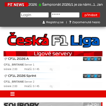
21.6.2026
Šampionát 2026/1 je za námi...1. Jan Vesel
Registruj se
|
Zapomenuté heslo
CF1L 2026 A
CF1L_BRITANIE
Server 1
trénink 2:00
Hráčů: 0 / 45
CF1L 2026 Sprint
CF1L_BRITANIE
Server 2
trénink 2:00
Hráčů: 0 / 45
SOUBORY