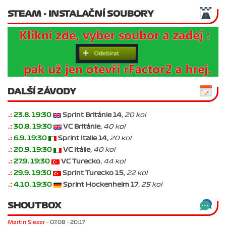
STEAM - INSTALAČNÍ SOUBORY
DALŠÍ ZÁVODY
.:
23.8. 19:30
Sprint Británie 14
, 20 kol
.:
30.8. 19:30
VC Británie
, 40 kol
.:
6.9. 19:30
Sprint Italie 14
, 20 kol
.:
20.9. 19:30
VC Itálie
, 40 kol
.:
27.9. 19:30
VC Turecko
, 44 kol
.:
29.9. 19:30
Sprint Turecko 15
, 22 kol
.:
4.10. 19:30
Sprint Hockenheim 17
, 25 kol
SHOUTBOX
Martin Slezar -
07.08 - 20:17