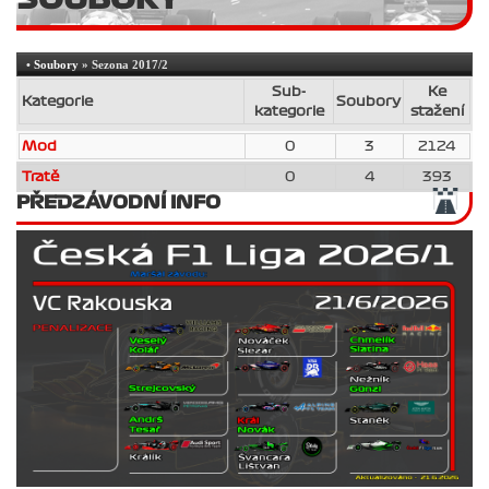
•
Soubory
» Sezona 2017/2
Sub-
Ke
Kategorie
Soubory
kategorie
stažení
Mod
0
3
2124
Tratě
0
4
393
PŘEDZÁVODNÍ INFO