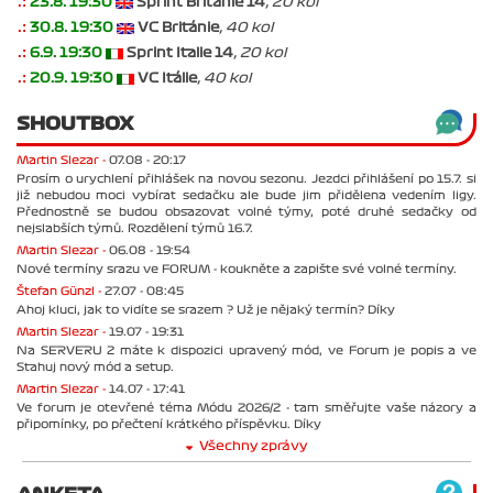
.:
23.8. 19:30
Sprint Británie 14
, 20 kol
.:
30.8. 19:30
VC Británie
, 40 kol
.:
6.9. 19:30
Sprint Italie 14
, 20 kol
.:
20.9. 19:30
VC Itálie
, 40 kol
SHOUTBOX
Martin Slezar -
07.08 - 20:17
Prosím o urychlení přihlášek na novou sezonu. Jezdci přihlášení po 15.7. si
již nebudou moci vybírat sedačku ale bude jim přidělena vedením ligy.
Přednostně se budou obsazovat volné týmy, poté druhé sedačky od
nejslabších týmů. Rozdělení týmů 16.7.
Martin Slezar -
06.08 - 19:54
Nové termíny srazu ve FORUM - koukněte a zapište své volné termíny.
Štefan Günzl -
27.07 - 08:45
Ahoj kluci, jak to vidíte se srazem ? Už je nějaký termín? Díky
Martin Slezar -
19.07 - 19:31
Na SERVERU 2 máte k dispozici upravený mód, ve Forum je popis a ve
Stahuj nový mód a setup.
Martin Slezar -
14.07 - 17:41
Ve forum je otevřené téma Módu 2026/2 - tam směřujte vaše názory a
připomínky, po přečtení krátkého příspěvku. Díky
Všechny zprávy