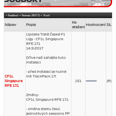
•
Soubory
»
Sezona 2017/2
» Tratě
Ke
Název
Popis
Hodnocení
DL
stažení
Update Tratě České F1
Ligy - CF1L Singapure
RFE 17.1
14.9.2017
Dříve než zahájíte tuto
instalaci:
- před instalací je nutné
CF1L
mít TrackPack 17!
Singapure
151
(R)
RFE 17.1
Změny:
CF1L Singapure RFE 17.1
- změna startu časů
jednotlivých sessions PP