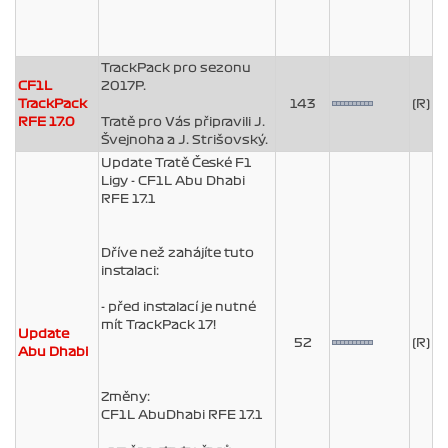
TrackPack pro sezonu
CF1L
2017P.
TrackPack
143
(R)
RFE 17.0
Tratě pro Vás připravili J.
Švejnoha a J. Strišovský.
Update Tratě České F1
Ligy - CF1L Abu Dhabi
RFE 17.1
Dříve než zahájíte tuto
instalaci:
- před instalací je nutné
mít TrackPack 17!
Update
52
(R)
Abu Dhabi
Změny:
CF1L AbuDhabi RFE 17.1