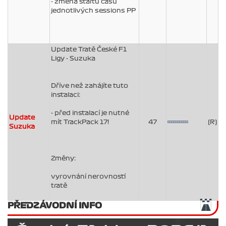
- změna startu časů
jednotlivých sessions PP
Update Tratě České F1
Ligy - Suzuka
Dříve než zahájíte tuto
instalaci:
- před instalací je nutné
Update
mít TrackPack 17!
47
(R)
Suzuka
Změny:
vyrovnání nerovností
tratě
PŘEDZÁVODNÍ INFO