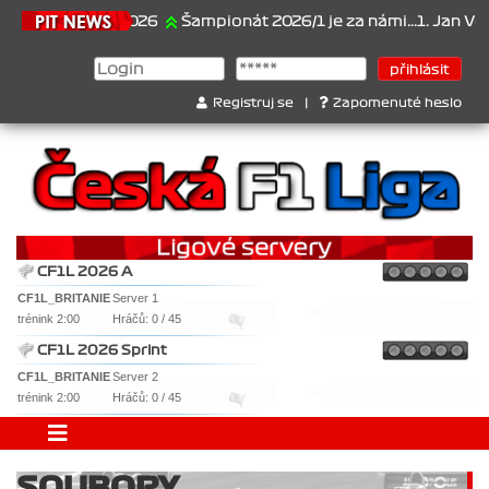
21.6.2026
Šampionát 2026/1 je za námi...1. Jan Veselý ,
Registruj se
|
Zapomenuté heslo
CF1L 2026 A
CF1L_BRITANIE
Server 1
trénink 2:00
Hráčů: 0 / 45
CF1L 2026 Sprint
CF1L_BRITANIE
Server 2
trénink 2:00
Hráčů: 0 / 45
SOUBORY