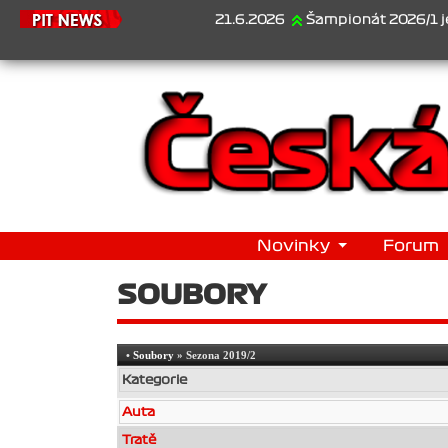
21.6.2026
Šampionát 2026/1 je za nám
Novinky
Forum
SOUBORY
•
Soubory
» Sezona 2019/2
Kategorie
Auta
Tratě