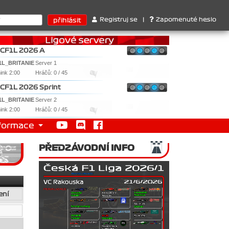
truktérů : 1. Ferrari . 2. Williams , 3. RedBull ..... SprintCup - 
Registruj se
|
Zapomenuté heslo
CF1L 2026 A
1L_BRITANIE
Server 1
nink 2:00
Hráčů: 0 / 45
CF1L 2026 Sprint
1L_BRITANIE
Server 2
nink 2:00
Hráčů: 0 / 45
formace
PŘEDZÁVODNÍ INFO
ení
0