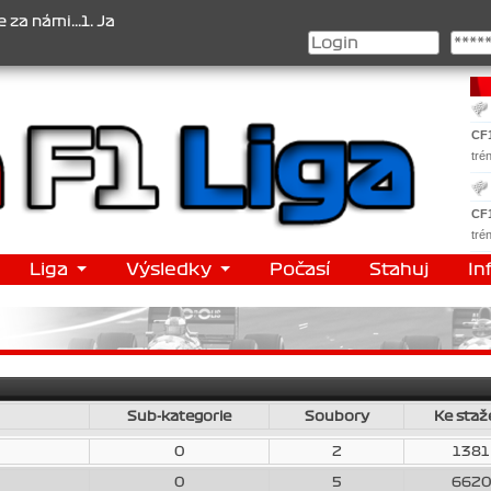
i...1. Jan Veselý , 2. Jan Nováček , 3. Jakub Chmelík , Pohár kons
CF
tré
CF
tré
Liga
Výsledky
Počasí
Stahuj
In
Sub-kategorie
Soubory
Ke staž
0
2
1381
0
5
662