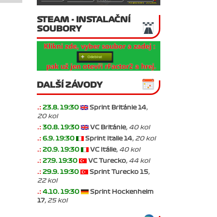
STEAM - INSTALAČNÍ
SOUBORY
DALŠÍ ZÁVODY
.:
23.8. 19:30
Sprint Británie 14
,
20 kol
.:
30.8. 19:30
VC Británie
, 40 kol
.:
6.9. 19:30
Sprint Italie 14
, 20 kol
.:
20.9. 19:30
VC Itálie
, 40 kol
.:
27.9. 19:30
VC Turecko
, 44 kol
.:
29.9. 19:30
Sprint Turecko 15
,
22 kol
.:
4.10. 19:30
Sprint Hockenheim
17
, 25 kol