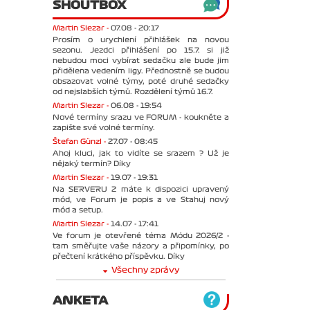
SHOUTBOX
Martin Slezar -
07.08 - 20:17
Prosím o urychlení přihlášek na novou
sezonu. Jezdci přihlášení po 15.7. si již
nebudou moci vybírat sedačku ale bude jim
přidělena vedením ligy. Přednostně se budou
obsazovat volné týmy, poté druhé sedačky
od nejslabších týmů. Rozdělení týmů 16.7.
Martin Slezar -
06.08 - 19:54
Nové termíny srazu ve FORUM - koukněte a
zapište své volné termíny.
Štefan Günzl -
27.07 - 08:45
Ahoj kluci, jak to vidíte se srazem ? Už je
nějaký termín? Díky
Martin Slezar -
19.07 - 19:31
Na SERVERU 2 máte k dispozici upravený
mód, ve Forum je popis a ve Stahuj nový
mód a setup.
Martin Slezar -
14.07 - 17:41
Ve forum je otevřené téma Módu 2026/2 -
tam směřujte vaše názory a připomínky, po
přečtení krátkého příspěvku. Díky
Všechny zprávy
ANKETA