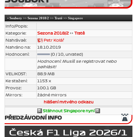
•
Soubory
>>
Sezona 2018/2
>>
Tratě
>> Singapore
Info/Popis:
Kategorie:
Sezona 2018/2
>>
Tratě
Nahrávaè:
Petr Kolář
Nahráno na:
18.10.2019
Hodnocení:
(0 / 10, unrated)
Hodnocení: Musíš se registrovat nebo
pøihlásit!
VELIKOST:
88.9 MB
Ke stažení:
1153 x
Provoz:
100.1 GB
Mirrors:
žádné mirrors
hlášení mrtvého odkazu
Stáhnout Singapore nyní
PŘEDZÁVODNÍ INFO