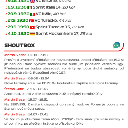
.:
30.8. 19:30
VC Británie
, 40 kol
.:
6.9. 19:30
Sprint Italie 14
, 20 kol
.:
20.9. 19:30
VC Itálie
, 40 kol
.:
27.9. 19:30
VC Turecko
, 44 kol
.:
29.9. 19:30
Sprint Turecko 15
, 22 kol
.:
4.10. 19:30
Sprint Hockenheim 17
, 25 kol
SHOUTBOX
Martin Slezar -
07.08 - 20:17
Prosím o urychlení přihlášek na novou sezonu. Jezdci přihlášení po 15.7. si
již nebudou moci vybírat sedačku ale bude jim přidělena vedením ligy.
Přednostně se budou obsazovat volné týmy, poté druhé sedačky od
nejslabších týmů. Rozdělení týmů 16.7.
Martin Slezar -
06.08 - 19:54
Nové termíny srazu ve FORUM - koukněte a zapište své volné termíny.
Štefan Günzl -
27.07 - 08:45
Ahoj kluci, jak to vidíte se srazem ? Už je nějaký termín? Díky
Martin Slezar -
19.07 - 19:31
Na SERVERU 2 máte k dispozici upravený mód, ve Forum je popis a ve
Stahuj nový mód a setup.
Martin Slezar -
14.07 - 17:41
Ve forum je otevřené téma Módu 2026/2 - tam směřujte vaše názory a
připomínky, po přečtení krátkého příspěvku. Díky