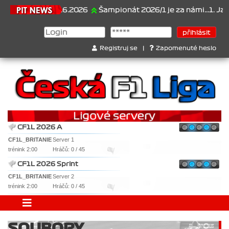
21.6.2026
Šampionát 2026/1 je za námi...1. Jan Ves
Registruj se
|
Zapomenuté heslo
CF1L 2026 A
CF1L_BRITANIE
Server 1
trénink 2:00
Hráčů: 0 / 45
CF1L 2026 Sprint
CF1L_BRITANIE
Server 2
trénink 2:00
Hráčů: 0 / 45
SOUBORY