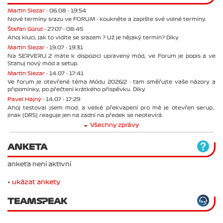
Martin Slezar -
06.08 - 19:54
Nové termíny srazu ve FORUM - koukněte a zapište své volné termíny.
Štefan Günzl -
27.07 - 08:45
Ahoj kluci, jak to vidíte se srazem ? Už je nějaký termín? Díky
Martin Slezar -
19.07 - 19:31
Na SERVERU 2 máte k dispozici upravený mód, ve Forum je popis a ve
Stahuj nový mód a setup.
Martin Slezar -
14.07 - 17:41
Ve forum je otevřené téma Módu 2026/2 - tam směřujte vaše názory a
připomínky, po přečtení krátkého příspěvku. Díky
Pavel Hajný -
14.07 - 17:29
Ahoj testoval jsem mod. a velké překvapení pro mě je otevřen serup..
jinak (DRS) reaguje jen na zadní na předek se neotevírá.
Všechny zprávy
ANKETA
anketa není aktivní
•
ukázat ankety
TEAMSPEAK