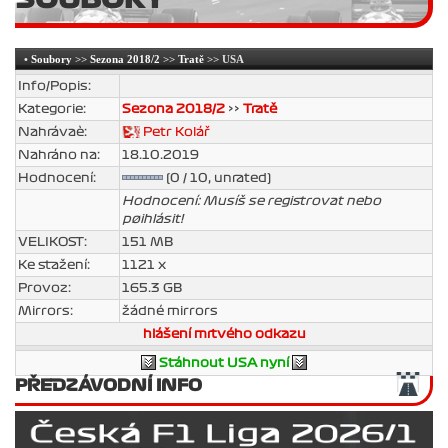
•
Soubory
>>
Sezona 2018/2
>>
Tratě
>> USA
Info/Popis:
Kategorie:
Sezona 2018/2
>>
Tratě
Nahrávaè:
Petr Kolář
Nahráno na:
18.10.2019
Hodnocení:
(0 / 10, unrated)
Hodnocení: Musíš se registrovat nebo
pøihlásit!
VELIKOST:
151 MB
Ke stažení:
1121 x
Provoz:
165.3 GB
Mirrors:
žádné mirrors
hlášení mrtvého odkazu
Stáhnout USA nyní
PŘEDZÁVODNÍ INFO