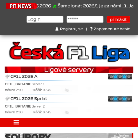
21.6.2026
Šampionát 2026/1 je za námi...1. Jan Vese
Registruj se
|
Zapomenuté heslo
CF1L 2026 A
CF1L_BRITANIE
Server 1
trénink 2:00
Hráčů: 0 / 45
CF1L 2026 Sprint
CF1L_BRITANIE
Server 2
trénink 2:00
Hráčů: 0 / 45
SOUBORY