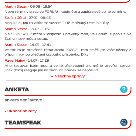
Martin Slezar -
06.08 - 19:54
Nové termíny srazu ve FORUM - koukněte a zapište své volné termíny.
Štefan Günzl -
27.07 - 08:45
Ahoj kluci, jak to vidíte se srazem ? Už je nějaký termín? Díky
Martin Slezar -
19.07 - 19:31
Na SERVERU 2 máte k dispozici upravený mód, ve Forum je popis a ve
Stahuj nový mód a setup.
Martin Slezar -
14.07 - 17:41
Ve forum je otevřené téma Módu 2026/2 - tam směřujte vaše názory a
připomínky, po přečtení krátkého příspěvku. Díky
Pavel Hajný -
14.07 - 17:29
Ahoj testoval jsem mod. a velké překvapení pro mě je otevřen serup..
jinak (DRS) reaguje jen na zadní na předek se neotevírá.
Všechny zprávy
ANKETA
anketa není aktivní
•
ukázat ankety
TEAMSPEAK