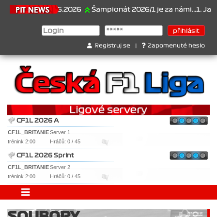
21.6.2026
Šampionát 2026/1 je za námi...1. Jan Vese
Registruj se
|
Zapomenuté heslo
CF1L 2026 A
CF1L_BRITANIE
Server 1
trénink 2:00
Hráčů: 0 / 45
CF1L 2026 Sprint
CF1L_BRITANIE
Server 2
trénink 2:00
Hráčů: 0 / 45
SOUBORY