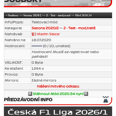
•
Soubory
>>
Sezona 2020/2
>>
Z - Test - mod,tratě
>> Mód 2020.54
Info/Popis:
Testovací mód
Kategorie:
Sezona 2020/2
>>
Z - Test - mod,tratě
Nahrávaè:
Martin Slezar
Nahráno na:
18.07.2020
Hodnocení:
(0 / 10, unrated)
Hodnocení: Musíš se registrovat nebo
pøihlásit!
VELIKOST:
0 Byte
Ke stažení:
1244 x
Provoz:
0 Byte
Mirrors:
žádné mirrors
hlášení mrtvého odkazu
Stáhnout Mód 2020.54 nyní
PŘEDZÁVODNÍ INFO