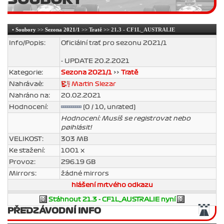
•
Soubory
>>
Sezona 2021/1
>>
Tratě
>> 21.3 - CF1L_AUSTRALIE
Info/Popis:
Oficiální trať pro sezonu 2021/1
- UPDATE 20.2.2021
Kategorie:
Sezona 2021/1
>>
Tratě
Nahrávaè:
Martin Slezar
Nahráno na:
20.02.2021
Hodnocení:
(0 / 10, unrated)
Hodnocení: Musíš se registrovat nebo
pøihlásit!
VELIKOST:
303 MB
Ke stažení:
1001 x
Provoz:
296.19 GB
Mirrors:
žádné mirrors
hlášení mrtvého odkazu
Stáhnout 21.3 - CF1L_AUSTRALIE nyní
PŘEDZÁVODNÍ INFO