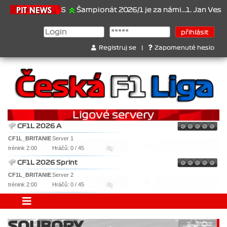
21.6.2026
Šampionát 2026/1 je za námi...1. Jan Veselý , 
Registruj se
|
Zapomenuté heslo
CF1L 2026 A
CF1L_BRITANIE
Server 1
trénink 2:00
Hráčů: 0 / 45
CF1L 2026 Sprint
CF1L_BRITANIE
Server 2
trénink 2:00
Hráčů: 0 / 45
SOUBORY