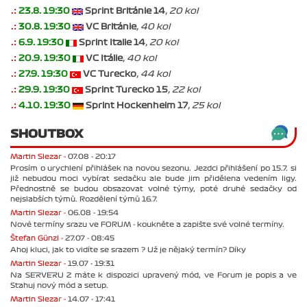
.:
23.8. 19:30
Sprint Británie 14
, 20 kol
.:
30.8. 19:30
VC Británie
, 40 kol
.:
6.9. 19:30
Sprint Italie 14
, 20 kol
.:
20.9. 19:30
VC Itálie
, 40 kol
.:
27.9. 19:30
VC Turecko
, 44 kol
.:
29.9. 19:30
Sprint Turecko 15
, 22 kol
.:
4.10. 19:30
Sprint Hockenheim 17
, 25 kol
SHOUTBOX
Martin Slezar -
07.08 - 20:17
Prosím o urychlení přihlášek na novou sezonu. Jezdci přihlášení po 15.7. si
již nebudou moci vybírat sedačku ale bude jim přidělena vedením ligy.
Přednostně se budou obsazovat volné týmy, poté druhé sedačky od
nejslabších týmů. Rozdělení týmů 16.7.
Martin Slezar -
06.08 - 19:54
Nové termíny srazu ve FORUM - koukněte a zapište své volné termíny.
Štefan Günzl -
27.07 - 08:45
Ahoj kluci, jak to vidíte se srazem ? Už je nějaký termín? Díky
Martin Slezar -
19.07 - 19:31
Na SERVERU 2 máte k dispozici upravený mód, ve Forum je popis a ve
Stahuj nový mód a setup.
Martin Slezar -
14.07 - 17:41