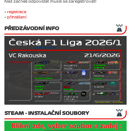
Než začneš odpovídat musíš se zaregistrovat!
•
registrace
•
přihlášení
PŘEDZÁVODNÍ INFO
STEAM - INSTALAČNÍ SOUBORY