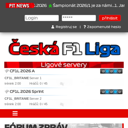
21.6.2026
Šampionát 2026/1 je za námi...1. Jan Vese
Registruj se
|
Zapomenuté heslo
CF1L 2026 A
CF1L_BRITANIE
Server 1
trénink 2:00
Hráčů: 0 / 45
CF1L 2026 Sprint
CF1L_BRITANIE
Server 2
trénink 2:00
Hráčů: 0 / 45
FÓRUM ZPRÁV