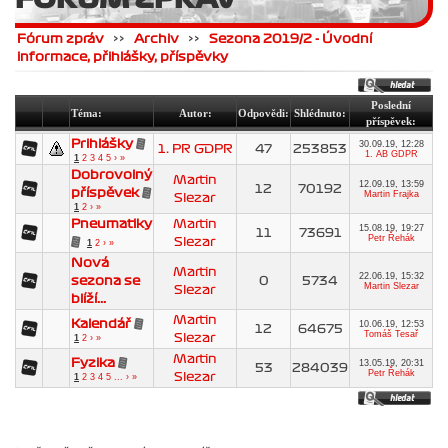
Fórum zpráv
>>
Archiv
>>
Sezona 2019/2 - Úvodní
informace, přihlášky, příspěvky
Poslední
Téma:
Autor:
Odpovědi:
Shlédnuto:
příspěvek:
Prihlášky
30.09.19, 12:28
1. PR GDPR
47
253853
1. AB GDPR
1
2
3
4
5
›
»
Dobrovolný
Martin
12.09.19, 13:59
12
70192
příspěvek
Martin Frajka
Slezar
1
2
›
»
Pneumatiky
Martin
15.08.19, 19:27
11
73691
Petr Řehák
Slezar
1
2
›
»
Nová
Martin
22.06.19, 15:32
sezona se
0
5734
Martin Slezar
Slezar
blíží...
Martin
Kalendář
10.06.19, 12:53
12
64675
Tomáš Tesař
Slezar
1
2
›
»
Martin
Fyzika
13.05.19, 20:31
53
284039
Petr Řehák
Slezar
1
2
3
4
5
...
›
»