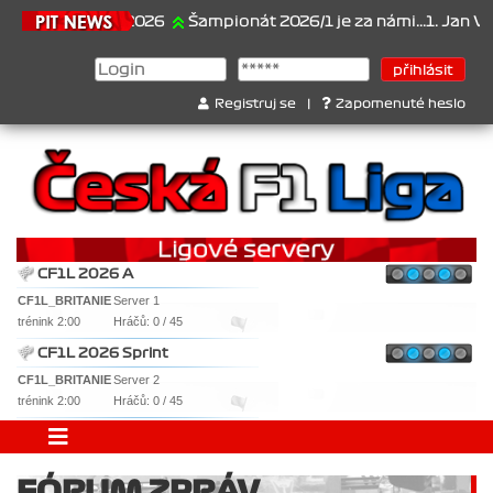
21.6.2026
Šampionát 2026/1 je za námi...1. Jan Veselý
Registruj se
|
Zapomenuté heslo
CF1L 2026 A
CF1L_BRITANIE
Server 1
trénink 2:00
Hráčů: 0 / 45
CF1L 2026 Sprint
CF1L_BRITANIE
Server 2
trénink 2:00
Hráčů: 0 / 45
FÓRUM ZPRÁV