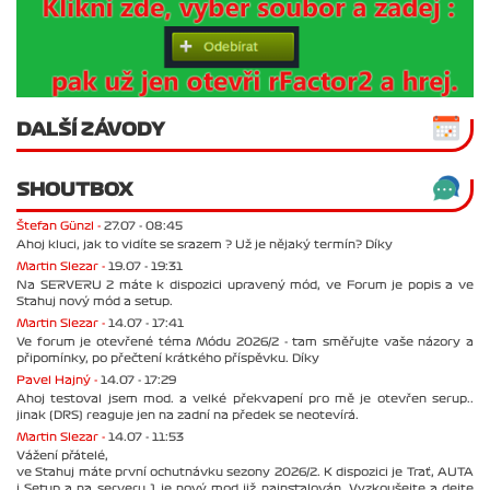
DALŠÍ ZÁVODY
SHOUTBOX
Štefan Günzl -
27.07 - 08:45
Ahoj kluci, jak to vidíte se srazem ? Už je nějaký termín? Díky
Martin Slezar -
19.07 - 19:31
Na SERVERU 2 máte k dispozici upravený mód, ve Forum je popis a ve
Stahuj nový mód a setup.
Martin Slezar -
14.07 - 17:41
Ve forum je otevřené téma Módu 2026/2 - tam směřujte vaše názory a
připomínky, po přečtení krátkého příspěvku. Díky
Pavel Hajný -
14.07 - 17:29
Ahoj testoval jsem mod. a velké překvapení pro mě je otevřen serup..
jinak (DRS) reaguje jen na zadní na předek se neotevírá.
Martin Slezar -
14.07 - 11:53
Vážení přátelé,
ve Stahuj máte první ochutnávku sezony 2026/2. K dispozici je Trať, AUTA
i Setup a na serveru 1 je nový mod již nainstalován. Vyzkoušejte a dejte