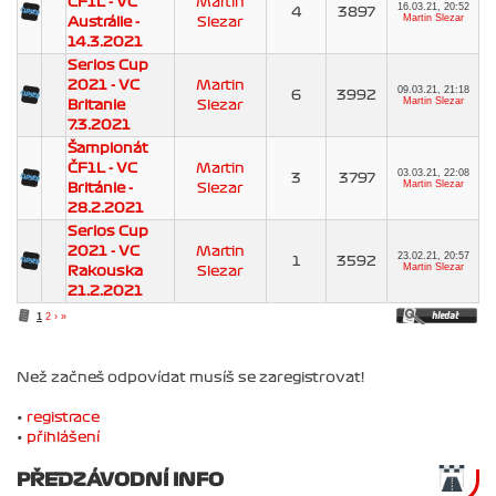
ČF1L - VC
Martin
16.03.21, 20:52
4
3897
Martin Slezar
Austrálie -
Slezar
14.3.2021
Serios Cup
2021 - VC
Martin
09.03.21, 21:18
6
3992
Martin Slezar
Britanie
Slezar
7.3.2021
Šampionát
ČF1L - VC
Martin
03.03.21, 22:08
3
3797
Martin Slezar
Británie -
Slezar
28.2.2021
Serios Cup
2021 - VC
Martin
23.02.21, 20:57
1
3592
Martin Slezar
Rakouska
Slezar
21.2.2021
1
2
›
»
Než začneš odpovídat musíš se zaregistrovat!
•
registrace
•
přihlášení
PŘEDZÁVODNÍ INFO