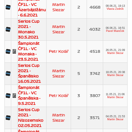
ČF1L - VC
Martin
08.06.21, 19:13
2
4668
Vlasta Zedník
Ázerbájdžánu
Slezar
- 6.6.2021
Serios Cup
2021 -
Martin
06.06.21, 16:51
2
4032
Pavel Mareček
Monako
Slezar
30.5.2021
Šampionát
ČF1L - VC
26.05.21, 21:09
Petr Kolář
2
4518
Martin Slezar
Monaka -
23.5.2021
Serios Cup
2021 -
Martin
18.05.21, 20:38
5
3742
Martin Slezar
Španělsko
Slezar
16.05.2021
Šampionát
ČF1L - VC
11.05.21, 21:06
Petr Kolář
3
3807
Martin Slezar
Španělska -
9.5.2021
Serios Cup
2021 -
Martin
04.05.21, 21:53
2
3571
Martin Slezar
Nizozemsko
Slezar
02.05.2021
Šampionát