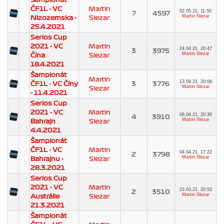
ČF1L - VC
Martin
02.05.21, 11:50
7
4597
Martin Slezar
Nizozemska -
Slezar
25.4.2021
Serios Cup
2021 - VC
Martin
24.04.21, 20:47
3
3975
Martin Slezar
Čína
Slezar
18.4.2021
Šampionát
Martin
13.04.21, 20:06
ČF1L - VC Číny
3
3776
Martin Slezar
Slezar
- 11.4.2021
Serios Cup
2021 - VC
Martin
06.04.21, 20:36
4
3910
Martin Slezar
Bahrajn
Slezar
4.4.2021
Šampionát
ČF1L - VC
Martin
04.04.21, 17:22
2
3798
Martin Slezar
Bahrajnu -
Slezar
28.3.2021
Serios Cup
2021 - VC
Martin
23.03.21, 20:53
2
3510
Martin Slezar
Austrálie
Slezar
21.3.2021
Šampionát