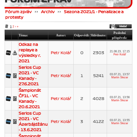
Fórum zpráv
>>
Archiv
>>
Sezona 2021/1 - Penalizace a
protesty
1
2
›
»
Poslední
Téma:
Autor:
Odpovědi:
Shlédnuto:
příspěvek:
Odkaz na
replaye a
21.08.23, 17:15
Petr Kolář
0
2303
Petr Kolář
výsledky r.
2021
Serios Cup
2021 - VC
03.07.21, 13:57
Petr Kolář
1
5241
Martin Slezar
Kanady -
27.6.2021
Šampionát
ČF1L - VC
03.07.21, 13:56
Petr Kolář
2
4028
Martin Slezar
Kanady -
20.6.2021
Serios Cup
2021 - VC
03.07.21, 13:55
Petr Kolář
3
4122
Martin Slezar
Ázerbájdžánu
- 13.6.2021
Šampionát