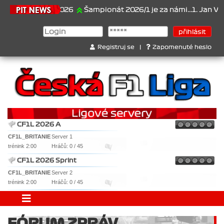
21.6.2026
Šampionát 2026/1 je za námi...1. Jan Veselý ,
Registruj se
|
Zapomenuté heslo
CF1L 2026 A
CF1L_BRITANIE
Server 1
trénink 2:00
Hráčů: 0 / 45
CF1L 2026 Sprint
CF1L_BRITANIE
Server 2
trénink 2:00
Hráčů: 0 / 45
FÓRUM ZPRÁV