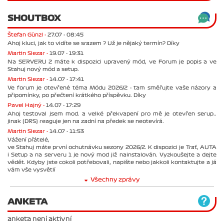
SHOUTBOX
Štefan Günzl -
27.07 - 08:45
Ahoj kluci, jak to vidíte se srazem ? Už je nějaký termín? Díky
Martin Slezar -
19.07 - 19:31
Na SERVERU 2 máte k dispozici upravený mód, ve Forum je popis a ve
Stahuj nový mód a setup.
Martin Slezar -
14.07 - 17:41
Ve forum je otevřené téma Módu 2026/2 - tam směřujte vaše názory a
připomínky, po přečtení krátkého příspěvku. Díky
Pavel Hajný -
14.07 - 17:29
Ahoj testoval jsem mod. a velké překvapení pro mě je otevřen serup..
jinak (DRS) reaguje jen na zadní na předek se neotevírá.
Martin Slezar -
14.07 - 11:53
Vážení přátelé,
ve Stahuj máte první ochutnávku sezony 2026/2. K dispozici je Trať, AUTA
i Setup a na serveru 1 je nový mod již nainstalován. Vyzkoušejte a dejte
vědět. Kdyby jste cokoli potřebovali, napište nebo jakkoli kontaktujte a já
vám vše vysvětlí
Všechny zprávy
ANKETA
anketa není aktivní