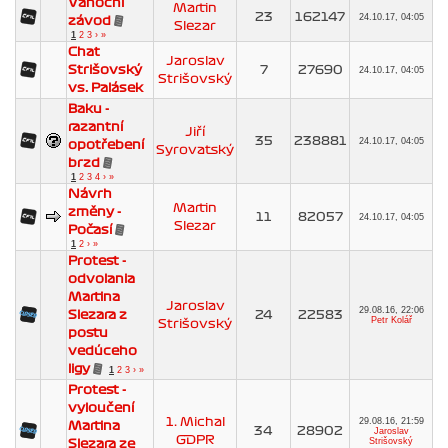
Vánoční
Martin
23
162147
24.10.17, 04:05
závod
Slezar
1
2
3
›
»
Chat
Jaroslav
Strišovský
7
27690
24.10.17, 04:05
Strišovský
vs. Palásek
Baku -
razantní
Jiří
35
238881
24.10.17, 04:05
opotřebení
Syrovatský
brzd
1
2
3
4
›
»
Návrh
Martin
změny -
11
82057
24.10.17, 04:05
Slezar
Počasí
1
2
›
»
Protest -
odvolania
Martina
Jaroslav
29.08.16, 22:06
Slezara z
24
22583
Petr Kolář
Strišovský
postu
vedúceho
ligy
1
2
3
›
»
Protest -
vyloučení
1. Michal
29.08.16, 21:59
Martina
34
28902
Jaroslav
GDPR
Strišovský
Slezara ze