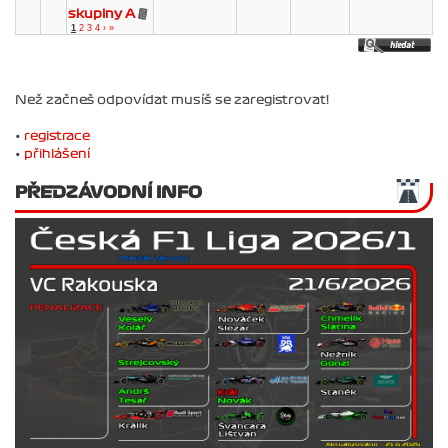
skupiny A
1
2
3
4
›
»
Než začneš odpovídat musíš se zaregistrovat!
•
registrace
•
přihlášení
PŘEDZÁVODNÍ INFO