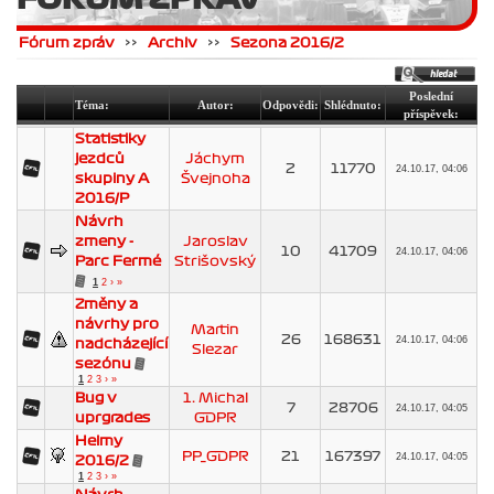
Fórum zpráv
>>
Archiv
>>
Sezona 2016/2
Poslední
Téma:
Autor:
Odpovědi:
Shlédnuto:
příspěvek:
Statistiky
jezdců
Jáchym
2
11770
24.10.17, 04:06
skupiny A
Švejnoha
2016/P
Návrh
zmeny -
Jaroslav
10
41709
24.10.17, 04:06
Parc Fermé
Strišovský
1
2
›
»
Změny a
návrhy pro
Martin
26
168631
24.10.17, 04:06
nadcházející
Slezar
sezónu
1
2
3
›
»
Bug v
1. Michal
7
28706
24.10.17, 04:05
uprgrades
GDPR
Helmy
PP_GDPR
21
167397
24.10.17, 04:05
2016/2
1
2
3
›
»