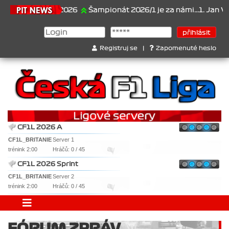
21.6.2026
Šampionát 2026/1 je za námi...1. Jan Veselý 
Registruj se
|
Zapomenuté heslo
CF1L 2026 A
CF1L_BRITANIE
Server 1
trénink 2:00
Hráčů: 0 / 45
CF1L 2026 Sprint
CF1L_BRITANIE
Server 2
trénink 2:00
Hráčů: 0 / 45
FÓRUM ZPRÁV