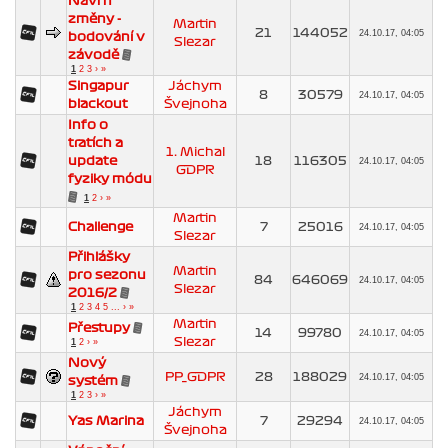
Návrh
změny -
Martin
21
144052
24.10.17, 04:05
bodování v
Slezar
závodě
1
2
3
›
»
Singapur
Jáchym
8
30579
24.10.17, 04:05
blackout
Švejnoha
Info o
tratích a
1. Michal
update
18
116305
24.10.17, 04:05
GDPR
fyziky módu
1
2
›
»
Martin
Challenge
7
25016
24.10.17, 04:05
Slezar
Přihlášky
Martin
pro sezonu
84
646069
24.10.17, 04:05
Slezar
2016/2
1
2
3
4
5
...
›
»
Martin
Přestupy
14
99780
24.10.17, 04:05
Slezar
1
2
›
»
Nový
PP_GDPR
28
188029
24.10.17, 04:05
systém
1
2
3
›
»
Jáchym
Yas Marina
7
29294
24.10.17, 04:05
Švejnoha