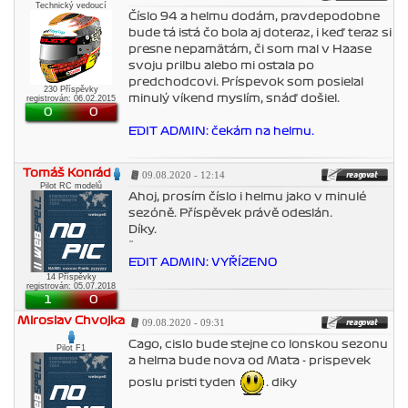
Technický vedoucí
Číslo 94 a helmu dodám, pravdepodobne
bude tá istá čo bola aj doteraz, i keď teraz si
presne nepamätám, či som mal v Haase
svoju prilbu alebo mi ostala po
predchodcovi. Príspevok som posielal
230 Příspěvky
minulý víkend myslím, snáď došiel.
registrován: 06.02.2015
0
0
EDIT ADMIN: čekám na helmu.
Tomáš Konrád
09.08.2020 - 12:14
Pilot RC modelů
Ahoj, prosím číslo i helmu jako v minulé
sezóně. Příspěvek právě odeslán.
Díky.
¨
EDIT ADMIN: VYŘÍZENO
14 Příspěvky
registrován: 05.07.2018
1
0
Miroslav Chvojka
09.08.2020 - 09:31
Cago, cislo bude stejne co lonskou sezonu
Pilot F1
a helma bude nova od Maťa - prispevek
poslu pristi tyden
. diky