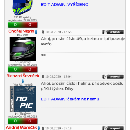
EDIT ADMIN: VYŘÍZENO
630 Příspěvky
registrován: 22.09.2015
0
0
Ondřej Nigrin
10.08.2020 - 13:55
Pilot GP2
Ahoj, prosím číslo 49, a helmu mi připravuje
Maťo.
Nigi
57 Příspěvky
registrován: 07.06.2016
0
0
Richard Ševeček
10.08.2020 - 13:04
Ahoj, prosím číslo i helmu, příspěvek pošlu
Pilot RC modelů
příští týden. Díky
EDIT ADMIN: čekám na helmu
14 Příspěvky
registrován: 03.07.2018
0
0
Andrej Marečák
10.08.2020 - 07:19