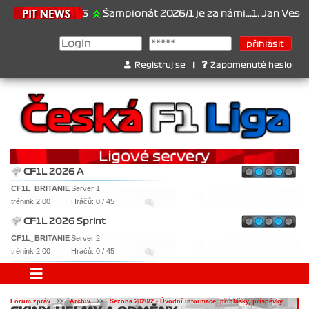
21.6.2026
Šampionát 2026/1 je za námi...1. Jan Veselý , 2.
Registruj se
|
Zapomenuté heslo
CF1L 2026 A
CF1L_BRITANIE
Server 1
trénink 2:00
Hráčů: 0 / 45
CF1L 2026 Sprint
CF1L_BRITANIE
Server 2
trénink 2:00
Hráčů: 0 / 45
Fórum zpráv
>>
Archiv
>>
Sezona 2020/2 - Úvodní informace, přihlášky, příspěvky