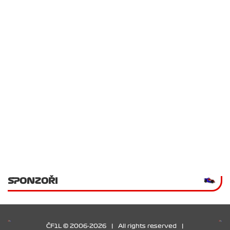
SPONZOŘI
ČF1L © 2006-2026
|
All rights reserved
|