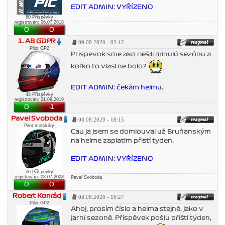
EDIT ADMIN: VYŘÍZENO
80 Příspěvky
registrován: 06.07.2018
0
0
1. AB GDPR
09.08.2020 - 02:12
Pilot GP2
Prispevok sme ako riešili minulú sezónu a
koľko to vlastne bolo?
EDIT ADMIN: čekám helmu.
43 Příspěvky
registrován: 21.09.2019
0
-1
Pavel Svoboda
08.08.2020 - 18:15
Pilot motokáry
Cau ja jsem se domlouval už Bruňanským
na helme zaplatim přistí tyden.
EDIT ADMIN: VYŘÍZENO
26 Příspěvky
registrován: 03.07.2008
Pavel Svoboda
0
0
Robert Konrád
08.08.2020 - 16:27
Pilot GP2
Ahoj, prosím číslo a helma stejné, jako v
jarní sezoně. Příspěvek pošlu příští týden,