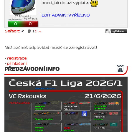
hned, jak dorazí výplata.
EDIT ADMIN: VYŘÍZENO
77 Příspěvky
registrován: 05.07.2018
0
0
Seřadit:
1
2
›
»
Než začneš odpovídat musíš se zaregistrovat!
•
registrace
•
přihlášení
PŘEDZÁVODNÍ INFO