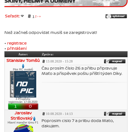
SKINY, HELMY A ODMĚNY
Seřadit:
1
2
›
»
Než začneš odpovídat musíš se zaregistrovat!
•
registrace
•
přihlášení
Autor:
Zpráva:
Stanislav Tomšů
13.08.2020 - 15:28
Čau prosím číslo 26 a přilbu připravuje
Pilot RC modelů
Maťo a příspěvek pošlu příští týden Díky.
3 Příspěvky
registrován: 17.04.2020
1
0
Jaroslav
10.08.2020 - 14:13
Strišovský
Poprosim cislo 7 a prilbu doda Mato,
Hlavní manažer týmu F1
dakujem.