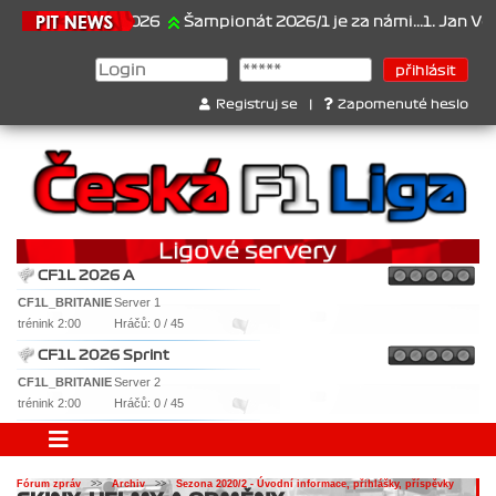
21.6.2026
Šampionát 2026/1 je za námi...1. Jan Veselý ,
Registruj se
|
Zapomenuté heslo
CF1L 2026 A
CF1L_BRITANIE
Server 1
trénink 2:00
Hráčů: 0 / 45
CF1L 2026 Sprint
CF1L_BRITANIE
Server 2
trénink 2:00
Hráčů: 0 / 45
Fórum zpráv
>>
Archiv
>>
Sezona 2020/2 - Úvodní informace, přihlášky, příspěvky