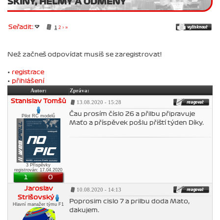
SKINY, HELMY A ODMĚNY
Seřadit:
1
2
›
»
Než začneš odpovídat musíš se zaregistrovat!
•
registrace
•
přihlášení
Autor:
Zpráva:
Stanislav Tomšů
13.08.2020 - 15:28
Čau prosím číslo 26 a přilbu připravuje
Pilot RC modelů
Maťo a příspěvek pošlu příští týden Díky.
3 Příspěvky
registrován: 17.04.2020
1
0
Jaroslav
10.08.2020 - 14:13
Strišovský
Poprosim cislo 7 a prilbu doda Mato,
Hlavní manažer týmu F1
dakujem.