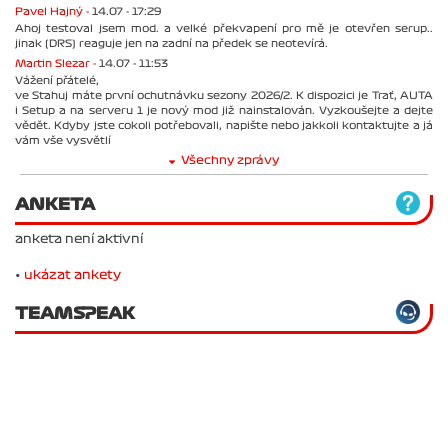
Pavel Hajný -
14.07 - 17:29
Ahoj testoval jsem mod. a velké překvapení pro mě je otevřen serup..
jinak (DRS) reaguje jen na zadní na předek se neotevírá.
Martin Slezar -
14.07 - 11:53
Vážení přátelé,
ve Stahuj máte první ochutnávku sezony 2026/2. K dispozici je Trať, AUTA
i Setup a na serveru 1 je nový mod již nainstalován. Vyzkoušejte a dejte
vědět. Kdyby jste cokoli potřebovali, napište nebo jakkoli kontaktujte a já
vám vše vysvětlí
Všechny zprávy
ANKETA
anketa není aktivní
•
ukázat ankety
TEAMSPEAK