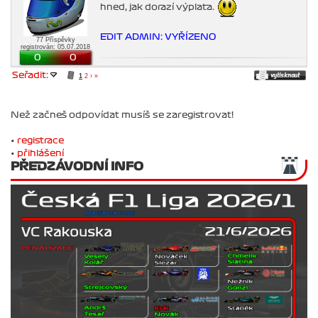
hned, jak dorazí výplata.
EDIT ADMIN: VYŘÍZENO
77 Příspěvky
registrován: 05.07.2018
0
0
Seřadit:
1
2
›
»
Než začneš odpovídat musíš se zaregistrovat!
•
registrace
•
přihlášení
PŘEDZÁVODNÍ INFO