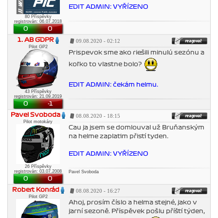
EDIT ADMIN: VYŘÍZENO
80 Příspěvky
registrován: 06.07.2018
0
0
1. AB GDPR
09.08.2020 - 02:12
Pilot GP2
Prispevok sme ako riešili minulú sezónu a
koľko to vlastne bolo?
EDIT ADMIN: čekám helmu.
43 Příspěvky
registrován: 21.09.2019
0
-1
Pavel Svoboda
08.08.2020 - 18:15
Pilot motokáry
Cau ja jsem se domlouval už Bruňanským
na helme zaplatim přistí tyden.
EDIT ADMIN: VYŘÍZENO
26 Příspěvky
registrován: 03.07.2008
Pavel Svoboda
0
0
Robert Konrád
08.08.2020 - 16:27
Pilot GP2
Ahoj, prosím číslo a helma stejné, jako v
jarní sezoně. Příspěvek pošlu příští týden,