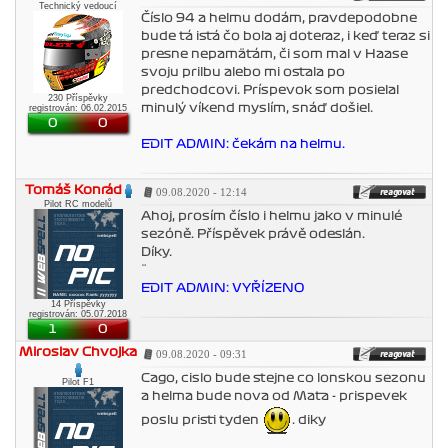
Technický vedoucí
Číslo 94 a helmu dodám, pravdepodobne
bude tá istá čo bola aj doteraz, i keď teraz si
presne nepamätám, či som mal v Haase
svoju prilbu alebo mi ostala po
predchodcovi. Príspevok som posielal
230 Příspěvky
minulý víkend myslím, snáď došiel.
registrován: 06.02.2015
0
0
EDIT ADMIN: čekám na helmu.
Tomáš Konrád
09.08.2020 - 12:14
Pilot RC modelů
Ahoj, prosím číslo i helmu jako v minulé
sezóně. Příspěvek právě odeslán.
Díky.
¨
EDIT ADMIN: VYŘÍZENO
14 Příspěvky
registrován: 05.07.2018
1
0
Miroslav Chvojka
09.08.2020 - 09:31
Cago, cislo bude stejne co lonskou sezonu
Pilot F1
a helma bude nova od Maťa - prispevek
poslu pristi tyden
. diky