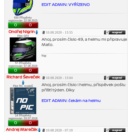
EDIT ADMIN: VYŘÍZENO
630 Příspěvky
registrován: 22.09.2015
0
0
Ondřej Nigrin
10.08.2020 - 13:55
Pilot GP2
Ahoj, prosím číslo 49, a helmu mi připravuje
Maťo.
Nigi
57 Příspěvky
registrován: 07.06.2016
0
0
Richard Ševeček
10.08.2020 - 13:04
Ahoj, prosím číslo i helmu, příspěvek pošlu
Pilot RC modelů
příští týden. Díky
EDIT ADMIN: čekám na helmu
14 Příspěvky
registrován: 03.07.2018
0
0
Andrej Marečák
10.08.2020 - 07:19