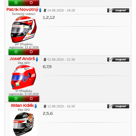
0
0
Patrik Novotný
14.08.2020 - 18:28
Technický vedoucí
1,2,12
167 Příspěvky
registrován: 13.11.2016
0
0
Josef Andrš
12.08.2020 - 21:38
Pilot GP2
6,7,9
57 Příspěvky
registrován: 17.03.2018
0
0
Milan Králík
12.08.2020 - 16:50
Pilot GP2
2,5,6