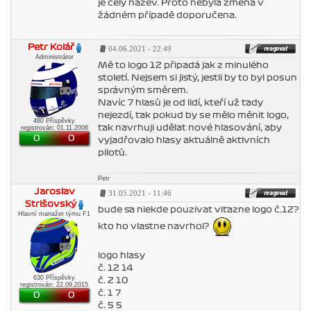
je celý název. Proto nebyla změna v
žádném případě doporučena.
Petr Kolář
04.06.2021 - 22:49
Administrátor
Mě to logo 12 připadá jak z minulého
století. Nejsem si jistý, jestli by to byl posun
správným směrem.
Navíc 7 hlasů je od lidí, kteří už tady
nejezdí, tak pokud by se mělo měnit logo,
480 Příspěvky
tak navrhuji udělat nové hlasování, aby
registrován: 01.11.2006
0
0
vyjadřovalo hlasy aktuálně aktivních
pilotů.
Petr
Jaroslav
31.05.2021 - 11:46
Strišovský
bude sa niekde pouzivat vitazne logo č.12?
Hlavní manažer týmu F1
kto ho vlastne navrhol?
logo hlasy
č. 12 14
630 Příspěvky
č. 2 10
registrován: 22.09.2015
č. 1 7
0
0
č. 5 5