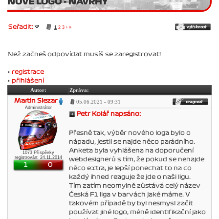
NOVÉ LOGO - NÁVRHY
Seřadit:
1
2
3
›
»
Než začneš odpovídat musíš se zaregistrovat!
•
registrace
•
přihlášení
Autor:
Zpráva:
Martin Slezar
05.06.2021 - 09:31
Administrátor
Petr Kolář napsáno:
Přesně tak, výběr nového loga bylo o
nápadu, jestli se najde něco parádního.
Anketa byla vyhlášena na doporučení
1073 Příspěvky
registrován: 24.11.2014
webdesignerů s tím, že pokud se nenajde
1
0
něco extra, je lepší ponechat to na co
každý ihned reaguje že jde o naši ligu.
Tím zatím neomylně zůstává celý název
Česká F1 liga v barvách jaké máme. V
takovém případě by byl nesmysl začít
používat jiné logo, méně identifikační jako