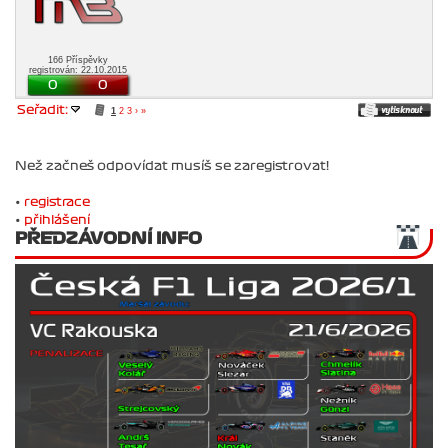
166 Příspěvky
registrován: 22.10.2015
0
0
Seřadit:
1
2
3
›
»
Než začneš odpovídat musíš se zaregistrovat!
•
registrace
•
přihlášení
PŘEDZÁVODNÍ INFO