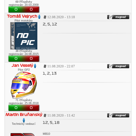
69 Příspěvky
registrován: 20.03.2009
0
0
Tomáš Vejrych
12.08.2020 - 13:18
Pilot motokáry
2, 5, 12
38 Příspěvky
registrován: 24.08.2015
0
0
Jan Veselý
11.08.2020 - 22:07
Pilot GP2
1, 2, 13
71 Příspěvky
registrován: 25.06.2018
0
0
Martin Bruňanský
11.08.2020 - 11:42
12, 5, 18
Technický vedoucí
MB10