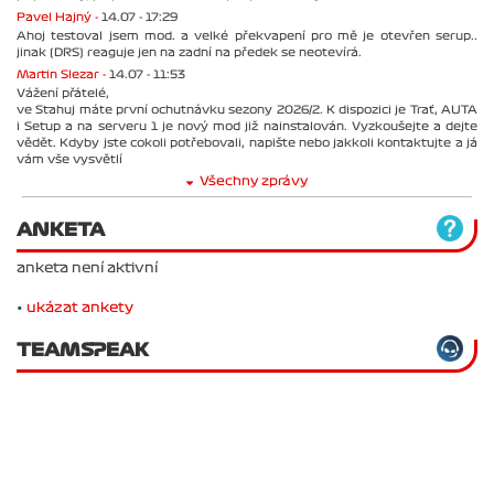
Pavel Hajný -
14.07 - 17:29
Ahoj testoval jsem mod. a velké překvapení pro mě je otevřen serup..
jinak (DRS) reaguje jen na zadní na předek se neotevírá.
Martin Slezar -
14.07 - 11:53
Vážení přátelé,
ve Stahuj máte první ochutnávku sezony 2026/2. K dispozici je Trať, AUTA
i Setup a na serveru 1 je nový mod již nainstalován. Vyzkoušejte a dejte
vědět. Kdyby jste cokoli potřebovali, napište nebo jakkoli kontaktujte a já
vám vše vysvětlí
Všechny zprávy
ANKETA
anketa není aktivní
•
ukázat ankety
TEAMSPEAK