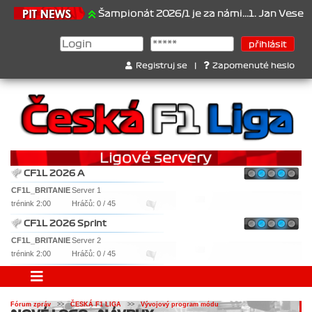
21.6.2026
Šampionát 2026/1 je za námi...1. Jan Veselý , 2. 
Registruj se
|
Zapomenuté heslo
CF1L 2026 A
CF1L_BRITANIE
Server 1
trénink 2:00
Hráčů: 0 / 45
CF1L 2026 Sprint
CF1L_BRITANIE
Server 2
trénink 2:00
Hráčů: 0 / 45
Fórum zpráv
>>
ČESKÁ F1 LIGA
>>
Vývojový program módu