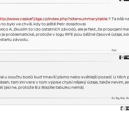
ttp://www.ceskaf1liga.cz/index.php?site=summarytable
? Ta bílá n
o bylo ve chvíli, kdy to ještě Petr dolaďoval.
ico A. Zkusím to i do ostatních závodů, ale je fakt, že propojení me
je problematické, protože v logu RFE jsou běžné časové údaje, kd
 startu závodu.
Petr
al u součtu bodů buď tmavší písmo nebo světlejší pozadí. U těch 
sah, tam imrvere v tom výpise chybí nějaký údaje, takže nevim, jes
(asi ne, protože B z Brazílie tabulku nemá)
Ex Big Mac B