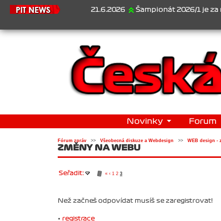
21.6.2026
Šampionát 2026/1 je za námi...1.
Novinky
Forum
Fórum zpráv
>>
Všeobecná diskuze a Webdesign
>>
WEB design - 
ZMĚNY NA WEBU
Seřadit:
«
‹
1
2
3
Než začneš odpovídat musíš se zaregistrovat!
•
registrace