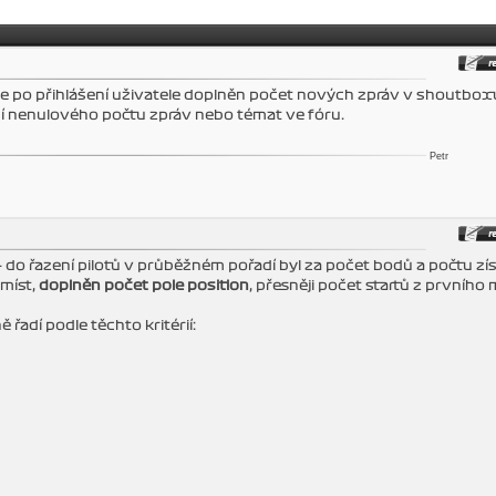
je po přihlášení uživatele doplněn počet nových zpráv v shoutbox
í nenulového počtu zpráv nebo témat ve fóru.
Petr
do řazení pilotů v průběžném pořadí byl za počet bodů a počtu zí
míst,
doplněn počet pole position
, přesněji počet startů z prvního 
 řadí podle těchto kritérií: