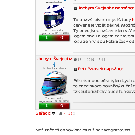
Administrátor
Jachym Svejnoha napsáno:
To tmavší písmo myslíš tady
h
červené je vidět pěkně. Možná t
481 Příspěvky
Ty pneu jsou načtené jen v Mex
registrován: 01.11.2006
logem pneu a logem ze závodu 
1
0
logu ze hry jsou kola a časy od
Jáchym Švejnoha
18.11.2016 - 15:14
Technický vedoucí
Petr Palasek napsáno:
Pěkné, mooc pěkné, jen bych d
to chce skoro pokaždý ruční zá
tak automaticky bude fungovat 
284 Příspěvky
registrován: 08.01.2016
1
0
Seřadit:
«
‹
1
2
3
Než začneš odpovídat musíš se zaregistrovat!