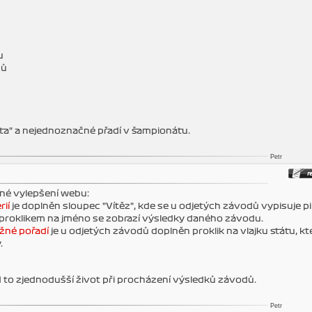
u
dů
ta" a nejednoznačné přadí v šampionátu.
Petr
bné vylepšení webu:
rií
je doplněn sloupec "Vítěz", kde se u odjetých závodů vypisuje pil
ě proklikem na jméno se zobrazí výsledky daného závodu.
žné pořadí
je u odjetých závodů doplněn proklik na vlajku státu, k
.
d to zjednodušší život při procházení výsledků závodů.
Petr