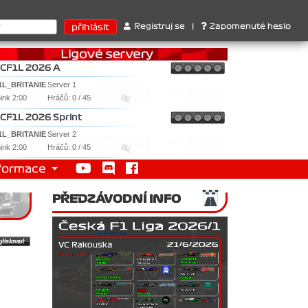
ů : 1. Ferrari . 2. Williams , 3. RedBull ..... SprintCup - 1. Jan
Registruj se
|
Zapomenuté heslo
CF1L 2026 A
1L_BRITANIE
Server 1
nink 2:00
Hráčů: 0 / 45
CF1L 2026 Sprint
1L_BRITANIE
Server 2
nink 2:00
Hráčů: 0 / 45
formace
PŘEDZÁVODNÍ INFO