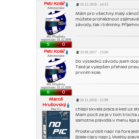
Petr Kolář
19.12.2018 - 10:15
Administrátor
Mám pro všechny malý vánoční
můžete prohlédnout zajímavé i
závody, tak i tréninky. Příjem
481 Příspěvky
registrován: 01.11.2006
5
0
Petr Kolář
23.09.2017 - 13:00
Administrátor
Do výsledků závodu jsem doplnil
Také je vylepšen přehled pneu
prvním kole.
481 Příspěvky
registrován: 01.11.2006
6
0
Maroš
20.11.2016 - 12:09
Hrušovský
chlapi skvela praca a ked uz s
Pilot F1
Mam pocit ze je v tom trocha 
samotne pravidla v menu liga a a
Proste urobit napr na fore j
(biele ciary napr.), Vsetky pr