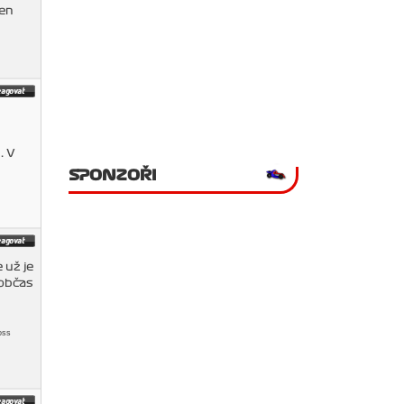
ten
. V
SPONZOŘI
 už je
 občas
oss