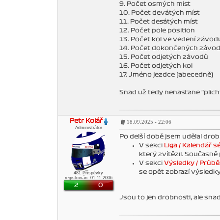
9. Počet osmých míst
10. Počet devátých míst
11. Počet desátých míst
12. Počet pole position
13. Počet kol ve vedení závod
14. Počet dokončených závo
15. Počet odjetých závodů
16. Počet odjetých kol
17. Jméno jezdce (abecedně)
Snad už tedy nenastane "plich
Petr Kolář
18.09.2025 - 22:06
Administrátor
Po delší době jsem udělal dro
V sekci
Liga / Kalendář sé
který zvítězil. Současn
V sekci
Výsledky / Průbě
se opět zobrazí výsledky
481 Příspěvky
registrován: 01.11.2006
2
0
Jsou to jen drobnosti, ale sna