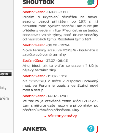
SHOUTBOX
Martin Slezar -
07.08 - 20:17
Prosím o urychlení přihlášek na novou
sezonu. Jezdci přihlášení po 15.7. si již
nebudou moci vybírat sedačku ale bude jim
přidělena vedením ligy. Přednostně se budou
obsazovat volné týmy, poté druhé sedačky
od nejslabších týmů. Rozdělení týmů 16.7.
Martin Slezar -
06.08 - 19:54
Nové termíny srazu ve FORUM - koukněte a
zapište své volné termíny.
Štefan Günzl -
27.07 - 08:45
Ahoj kluci, jak to vidíte se srazem ? Už je
nějaký termín? Díky
Martin Slezar -
19.07 - 19:31
Na SERVERU 2 máte k dispozici upravený
mód, ve Forum je popis a ve Stahuj nový
ot,
mód a setup.
Martin Slezar -
14.07 - 17:41
terým
Ve forum je otevřené téma Módu 2026/2 -
tam směřujte vaše názory a připomínky, po
přečtení krátkého příspěvku. Díky
Všechny zprávy
ANKETA