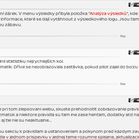
 dárek. V menu výsledky přibyla položka "
Analýza výsledků
", kde 
nformace, které se dají vytáhnout z výsledkového logu. Jsou tam
nou zábavu.
Petr
 statistiku nejrychlejších kol.
matik. Dříve se nezobrazovala zastávka, pokud pilot zajel do boxu
Petr
te pri tom zlepsovani webu, skuste prehodnotit zobrazovanie pravid
zmatok a niektore pravidla su tam ine zase hentam, dodatky atd na
j tie nie su neaktualne...
ednu sekciu k pravidlam a ustanoveniam a pokynom pred kazdym z
avidla v jednom prispevku v jednej teme rozumne spisane, aktualizaci