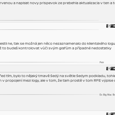
venou a napisat novy prispevok ze prebehla aktualizacia v ten a 
 Jestli ne, tak se možná jen něco nezaznamenalo do klientského logu
ž to budeš kontrolovat vůči svým grafům a případné nedostatky
Petr
ed tím, bylo to nějaký tmavě šedý na světle šedym podkladu, tohle
 v propojení mezi logy, ale v tom, že tam prostě v tom RFE výpise
Ex Big Mac B