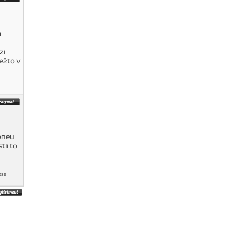
a
zi
ežto v
pneu
tli to
oss