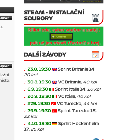
STEAM - INSTALAČNÍ
SOUBORY
u.
DALŠÍ ZÁVODY
.:
23.8. 19:30
Sprint Británie 14
,
20 kol
skání
místa.
.:
30.8. 19:30
VC Británie
, 40 kol
.:
6.9. 19:30
Sprint Italie 14
, 20 kol
.:
20.9. 19:30
VC Itálie
, 40 kol
.:
27.9. 19:30
VC Turecko
, 44 kol
.:
29.9. 19:30
Sprint Turecko 15
,
22 kol
.:
4.10. 19:30
Sprint Hockenheim
17
, 25 kol