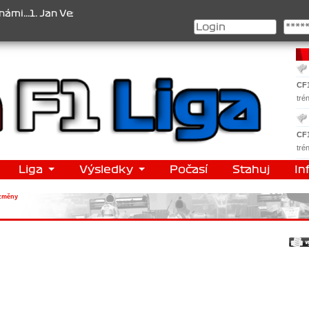
 Jan Veselý , 2. Jan Nováček , 3. Jakub Chmelík , Pohár konstruktér
CF
tré
CF
tré
Liga
Výsledky
Počasí
Stahuj
In
změny