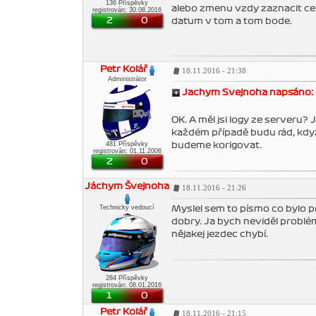
136 Příspěvky
alebo zmenu vzdy zaznacit cer
registrován: 30.08.2016
2
0
datum v tom a tom bode.
Petr Kolář
18.11.2016 - 21:38
Administrátor
Jachym Svejnoha napsáno:
OK. A měl jsi logy ze serveru?
každém případě budu rád, kdy
481 Příspěvky
budeme korigovat.
registrován: 01.11.2006
2
0
Jáchym Švejnoha
18.11.2016 - 21:26
Technický vedoucí
Myslel sem to písmo co bylo př
dobry. Ja bych neviděl problém
nějakej jezdec chybí.
284 Příspěvky
registrován: 08.01.2016
1
0
Petr Kolář
18.11.2016 - 21:15