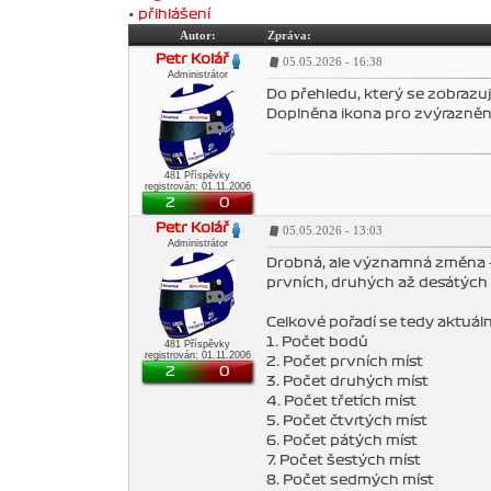
•
přihlášení
Autor:
Zpráva:
Petr Kolář
05.05.2026 - 16:38
Administrátor
Do přehledu, který se zobrazu
Doplněna ikona pro zvýrazněn
481 Příspěvky
registrován: 01.11.2006
2
0
Petr Kolář
05.05.2026 - 13:03
Administrátor
Drobná, ale významná změna - 
prvních, druhých až desátých 
Celkové pořadí se tedy aktuálně
1. Počet bodů
481 Příspěvky
registrován: 01.11.2006
2. Počet prvních míst
2
0
3. Počet druhých míst
4. Počet třetích míst
5. Počet čtvrtých míst
6. Počet pátých míst
7. Počet šestých míst
8. Počet sedmých míst