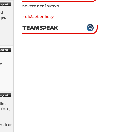
anketa není aktivní
si
•
ukázat ankety
 jak
TEAMSPEAK
 v
iel.
 fore,
avodom
u