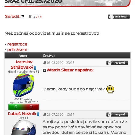
SRAZ CF1L 25.7.2020
Seřadit:
1
2
›
»
Než začneš odpovídat musíš se zaregistrovat!
•
registrace
•
přihlášení
Autor:
Zpráva:
Jaroslav
06.08.2020 - 23:05
Strišovský
Martin Slezar napsáno:
Hlavní manažer týmu F1
Martin, kedy bude co nejdrive?
630 Příspěvky
registrován: 22.09.2015
0
0
Ľuboš Nežník
28.07.2020 - 13:57
Pilot F1
Ahojte ,do poslednej chvíle som dúfam že
sa my podarí vás navštíviť ale opak bol
pravdou ,dúfam že ste si to užili u Martina