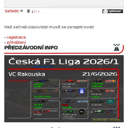
Seřadit:
1
2
›
»
Než začneš odpovídat musíš se zaregistrovat!
•
registrace
•
přihlášení
PŘEDZÁVODNÍ INFO