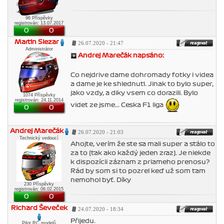
96 Příspěvky
registrován: 13.07.2017
0
0
Martin Slezar
26.07.2020 - 21:47
Administrátor
Andrej Marečák napsáno:
Co nejdrive dame dohromady fotky i videa
a dame je ke shlednuti. Jinak to bylo super,
jako vzdy, a diky vsem co dorazili. Bylo
1074 Příspěvky
registrován: 24.11.2014
videt ze jsme... Ceska F1 liga
0
0
Andrej Marečák
26.07.2020 - 21:03
Technický vedoucí
Ahojte, verím že ste sa mali super a stálo to
za to (tak ako každý jeden zraz). Je niekde
k dispozícii záznam z priameho prenosu?
Rád by som si to pozrel keď už som tam
nemohol byť. Díky
230 Příspěvky
registrován: 06.02.2015
0
0
Richard Ševeček
24.07.2020 - 18:34
Přijedu.
Pilot RC modelů