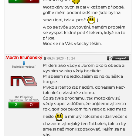
nesmí chybět
.
Motokáry bych si dal v každém případě,
golf v mém podání radši ne (kdo byl na
srazu loni, tak ví proč
)
A co se týče ubytování, nemám problém
se vyspat klidně pod širákem, když na to
příjde.
Moc se na Vás všecky těším.
Martin Bruňanský
06.07.2020 - 15:24
Prídem ako vždy s Jarom okolo obeda a
Technický vedoucí
vyspím sa ako vždy hocikde.
Prispejem na jedlo..teším sa na gulášik a
burgre.
Pivko si tento raz nedám, donesiem keď-
tak niečo vlastné z domu.
166 Příspěvky
Čo sa týka programu, tak motokáry sú
registrován: 22.10.2015
vždy super a dúfam, že pôjdeme aj tento
2
0
rok, golf bol celkom fajn relax aj keď mi to
nešlo
a minulý rok sme si dali večer s
chalanmi aj nejaký ten fotbálek, tak to by
sme si tiež mohli zopakovať. Teším sa na
vás.