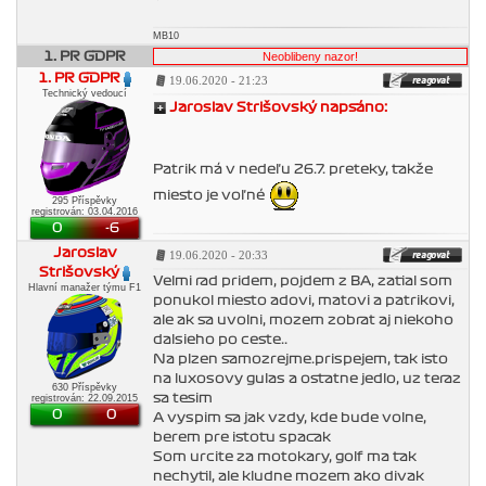
MB10
1. PR GDPR
1. PR GDPR
19.06.2020 - 21:23
Technický vedoucí
Jaroslav Strišovský napsáno:
Patrik má v nedeľu 26.7. preteky, takže
miesto je voľné
295 Příspěvky
registrován: 03.04.2016
0
-6
Jaroslav
19.06.2020 - 20:33
Strišovský
Velmi rad pridem, pojdem z BA, zatial som
Hlavní manažer týmu F1
ponukol miesto adovi, matovi a patrikovi,
ale ak sa uvolni, mozem zobrat aj niekoho
dalsieho po ceste..
Na plzen samozrejme.prispejem, tak isto
na luxosovy gulas a ostatne jedlo, uz teraz
630 Příspěvky
sa tesim
registrován: 22.09.2015
0
0
A vyspim sa jak vzdy, kde bude volne,
berem pre istotu spacak
Som urcite za motokary, golf ma tak
nechytil, ale kludne mozem ako divak