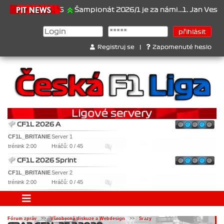
21.6.2026
Šampionát 2026/1 je za námi...1. Jan Veselý , 2.
Registruj se
|
Zapomenuté heslo
CF1L 2026 A
CF1L_BRITANIE
Server 1
trénink 2:00
Hráčů: 0 / 45
CF1L 2026 Sprint
CF1L_BRITANIE
Server 2
trénink 2:00
Hráčů: 0 / 45
Fórum zpráv
>>
Všeobecná diskuze a Webdesign
>>
Srazy