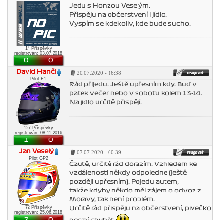
Jedu s Honzou Veselým.
Přispěju na občerstvení i jídlo.
Vyspím se kdekoliv, kde bude sucho.
14 Příspěvky
registrován: 03.07.2018
0
0
David Hančl
20.07.2020 - 16:38
Pilot F1
Rád přijedu. Ještě upřesním kdy. Buď v
patek večer nebo v sobotu kolem 13-14.
Na jidlo určitě přispějí.
127 Příspěvky
registrován: 08.11.2016
1
0
Jan Veselý
07.07.2020 - 00:39
Pilot GP2
Čautě, určitě rád dorazím. Vzhledem ke
vzdálenosti někdy odpoledne (ještě
později upřesním). Pojedu autem,
takže kdyby někdo měl zájem o odvoz z
Moravy, tak není problém.
72 Příspěvky
Určitě rád přispěju na občerstvení, pivečko
registrován: 25.06.2018
2
0