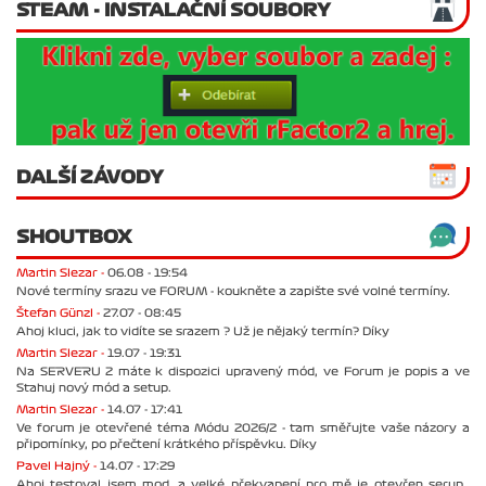
STEAM - INSTALAČNÍ SOUBORY
DALŠÍ ZÁVODY
SHOUTBOX
Martin Slezar -
06.08 - 19:54
Nové termíny srazu ve FORUM - koukněte a zapište své volné termíny.
Štefan Günzl -
27.07 - 08:45
Ahoj kluci, jak to vidíte se srazem ? Už je nějaký termín? Díky
Martin Slezar -
19.07 - 19:31
Na SERVERU 2 máte k dispozici upravený mód, ve Forum je popis a ve
Stahuj nový mód a setup.
Martin Slezar -
14.07 - 17:41
Ve forum je otevřené téma Módu 2026/2 - tam směřujte vaše názory a
připomínky, po přečtení krátkého příspěvku. Díky
Pavel Hajný -
14.07 - 17:29
Ahoj testoval jsem mod. a velké překvapení pro mě je otevřen serup..