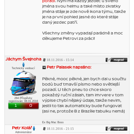
pořadí
. Nyní má každý jezdec u svého
jména svou helmu a také místo zkratky
jména stáje je zde nově ikona týmu, takže
je na první pohled jasné do které stáje
daný jezdec patří.
Všechny změny vypadají parádně a moc
děkujeme Petrovi za práci!
Jáchym Švejnoha
18.11.2016 - 15:14
Petr Palasek napsáno:
Technický vedoucí
Pěkné, mooc pěkné, jen bych dal u součtu
bodů buď tmavší písmo nebo světlejší
pozadí. U těch pneu to chce skoro
pokaždý ruční zásah, tam imrvere v tom
284 Příspěvky
výpise chybí nějaký údaje, takže nevim,
registrován: 08.01.2016
1
0
jestli to tak automaticky bude fungovat
(asi ne, protože B z Brazílie tabulku nemá)
Ex Big Mac Boss
Petr Kolář
18.11.2016 - 21:15
Administrátor