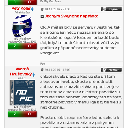
Ex Big Mac Boss
1
0
Petr Kolář
18.11.2016 - 21:38
Administrátor
Jachym Svejnoha napsáno:
OK. A měl jsi logy ze serveru? Jestli ne, tak
se možná jen něco nezaznamenalo do
klientského logu. V každém případě budu
480 Příspěvky
registrován: 01.11.2006
rád, když to budeš kontrolovat vůči svým
2
0
grafům a případné nedostatky budeme
korigovat.
Petr
Maroš
20.11.2016 - 12:09
Hrušovský
chlapi skvela praca a ked uz ste pri tom
Pilot F1
zlepsovani webu, skuste prehodnotit
zobrazovanie pravidiel. Mam pocit ze je v
tom trocha zmatok a niektore pravidla su
tam ine zase hentam, dodatky atd na fore,
samotne pravidla v menu liga a aj tie nie su
136 Příspěvky
neaktualne...
registrován: 30.08.2016
2
0
Proste urobit napr na fore jednu sekciu k
pravidlam a ustanoveniam a pokynom