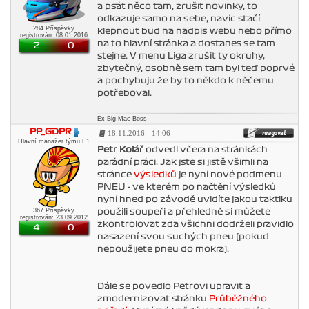
a psát něco tam, zrušit novinky, to
odkazuje samo na sebe, navíc stačí
284 Příspěvky
klepnout bud na nadpis webu nebo přímo
registrován: 08.01.2016
na to hlavní stránka a dostanes se tam
2
0
stejne. V menu Liga zrušit ty okruhy,
zbytečný, osobně sem tam byl teď poprvé
a pochybuju že by to někdo k něčemu
potřeboval.
Ex Big Mac Boss
PP_GDPR
18.11.2016 - 14:06
Hlavní manažer týmu F1
Petr Kolář
odvedl včera na stránkách
parádní práci. Jak jste si jistě všimli na
stránce
výsledků
je nyní nové podmenu
PNEU - ve kterém po načtění výsledků
nyní hned po závodě uvidíte jakou taktiku
367 Příspěvky
použili soupeři a přehledně si můžete
registrován: 23.09.2012
zkontrolovat zda všichni dodrželi pravidlo
4
0
nasazení svou suchých pneu (pokud
nepoužijete pneu do mokra).
Dále se povedlo Petrovi upravit a
zmodernizovat stránku
Průběžného