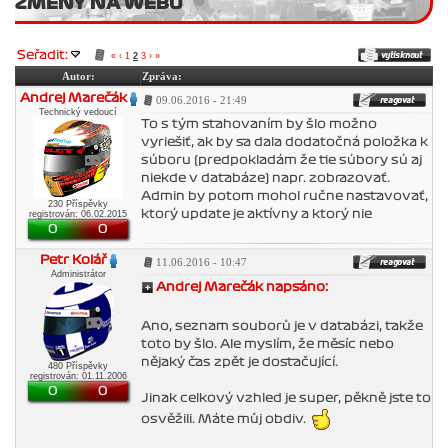
ZMĚNY NA WEBU
Seřadit:
«
‹
1
2
3
›
»
Autor:
Zpráva:
Andrej Marečák
09.06.2016 - 21:49
Technický vedoucí
To s tým sťahovaním by šlo možno
vyriešiť, ak by sa dala dodatočná položka k
súboru (predpokladám že tie súbory sú aj
niekde v databáze) napr. zobrazovať.
Admin by potom mohol ručne nastavovať,
230 Příspěvky
ktorý update je aktívny a ktorý nie
registrován: 06.02.2015
0
0
Petr Kolář
11.06.2016 - 10:47
Administrátor
Andrej Marečák napsáno:
Ano, seznam souborů je v databázi, takže
toto by šlo. Ale myslím, že měsíc nebo
nějaký čas zpět je dostačující.
480 Příspěvky
registrován: 01.11.2006
0
0
Jinak celkový vzhled je super, pěkně jste to
osvěžili. Máte můj obdiv.