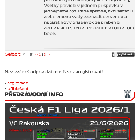
pred kazdym zavodom (biele ciary napr.),
Vsetky pravidla v jednom prispevku v
jednej teme rozumne spisane, aktualizaciu
alebo zmenu vzdy zaznacit cervenou a
napisat novy prispevok ze prebehla
aktualizacia v ten a ten datum v tom a tom
bode.
Seřadit:
«
‹
1
2
3
›
»
Než začneš odpovídat musíš se zaregistrovat!
•
registrace
•
přihlášení
PŘEDZÁVODNÍ INFO