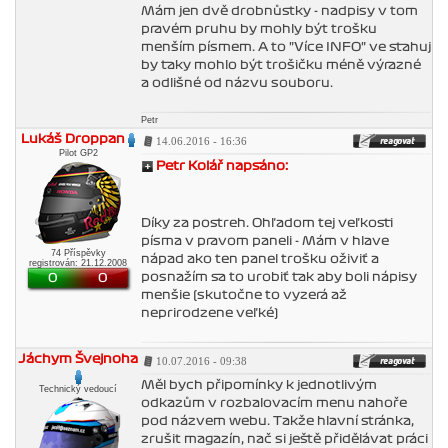
Mám jen dvě drobnůstky - nadpisy v tom
pravém pruhu by mohly být trošku
menším písmem. A to "Více INFO" ve stahuj
by taky mohlo být trošičku méně výrazné
a odlišné od názvu souboru.
Petr
Lukáš Droppan
14.06.2016 - 16:36
Pilot GP2
Petr Kolář napsáno:
Díky za postreh. Ohľadom tej veľkosti
písma v pravom paneli - Mám v hlave
74 Příspěvky
nápad ako ten panel trošku oživiť a
registrován: 21.12.2008
posnažím sa to urobiť tak aby boli nápisy
0
0
menšie (skutočne to vyzerá až
neprirodzene veľké)
Jáchym Švejnoha
10.07.2016 - 09:38
Měl bych připomínky k jednotlivým
Technický vedoucí
odkazům v rozbalovacím menu nahoře
pod názvem webu. Takže hlavní stránka,
zrušit magazín, nač si ještě přidělávat práci