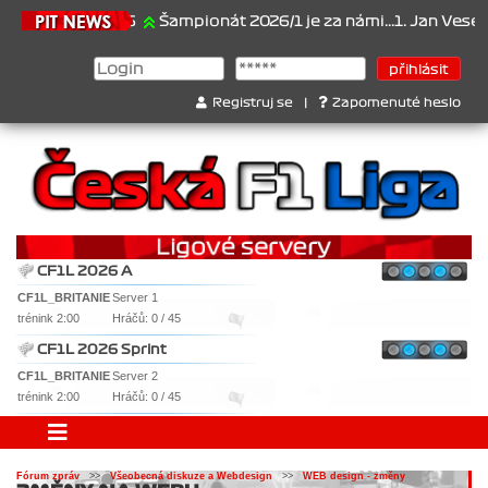
21.6.2026
Šampionát 2026/1 je za námi...1. Jan Veselý , 2. 
Registruj se
|
Zapomenuté heslo
CF1L 2026 A
CF1L_BRITANIE
Server 1
trénink 2:00
Hráčů: 0 / 45
CF1L 2026 Sprint
CF1L_BRITANIE
Server 2
trénink 2:00
Hráčů: 0 / 45
Fórum zpráv
>>
Všeobecná diskuze a Webdesign
>>
WEB design - změny