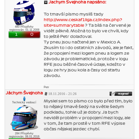
Jachym Svejnoha napsáno:
To tmavší písmo myslíš tady
http://www.ceskaf1liga.cz/index.php?
site=summarytable
? Ta bílá na červené je
480 Příspěvky
registrován: 01.11.2006
vidět pěkně. Možná to bylo ve chvíli, kdy
1
0
to ještě Petr dolaďoval.
Ty pneu jsou načtené jen v Mexico A.
Zkusím to i do ostatních závodů, ale je fakt,
že propojení mezi logem pneu a logem ze
závodu je problematické, protože v logu
RFE jsou běžné časové údaje, kdežto v
logu ze hry jsou kola a časy od startu
závodu.
Petr
Jáchym Švejnoha
18.11.2016 - 21:26
Myslel sem to písmo co bylo před tím, bylo
Technický vedoucí
to nějaký tmavě šedý na světle šedym
podkladu, tohle už je dobry. Ja bych
neviděl problém v propojení mezi logy, ale
v tom, že tam prostě v tom RFE výpise
občas nějakej jezdec chybí.
284 Příspěvky
registrován: 08.01.2016