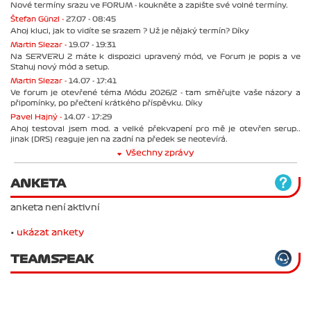
Nové termíny srazu ve FORUM - koukněte a zapište své volné termíny.
Štefan Günzl -
27.07 - 08:45
Ahoj kluci, jak to vidíte se srazem ? Už je nějaký termín? Díky
Martin Slezar -
19.07 - 19:31
Na SERVERU 2 máte k dispozici upravený mód, ve Forum je popis a ve
Stahuj nový mód a setup.
Martin Slezar -
14.07 - 17:41
Ve forum je otevřené téma Módu 2026/2 - tam směřujte vaše názory a
připomínky, po přečtení krátkého příspěvku. Díky
Pavel Hajný -
14.07 - 17:29
Ahoj testoval jsem mod. a velké překvapení pro mě je otevřen serup..
jinak (DRS) reaguje jen na zadní na předek se neotevírá.
Všechny zprávy
ANKETA
anketa není aktivní
•
ukázat ankety
TEAMSPEAK