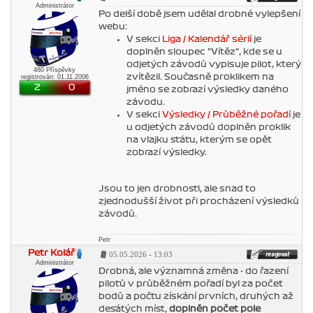
Administrátor
Po delší době jsem udělal drobné vylepšení
webu:
V sekci
Liga / Kalendář sérií
je
doplněn sloupec "Vítěz", kde se u
odjetých závodů vypisuje pilot, který
480 Příspěvky
zvítězil. Současně proklikem na
registrován: 01.11.2006
2
0
jméno se zobrazí výsledky daného
závodu.
V sekci
Výsledky / Průběžné pořadí
je
u odjetých závodů doplněn proklik
na vlajku státu, kterým se opět
zobrazí výsledky.
Jsou to jen drobnosti, ale snad to
zjednodušší život při procházení výsledků
závodů.
Petr
Petr Kolář
05.05.2026 - 13:03
Administrátor
Drobná, ale významná změna - do řazení
pilotů v průběžném pořadí byl za počet
bodů a počtu získání prvních, druhých až
desátých míst,
doplněn počet pole