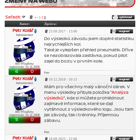
ZMĚNY NA WEBU
Seřadit:
«
‹
1
2
3
Autor:
Zpráva:
Petr Kolář
23.09.2017 - 13:00
Administrátor
Do výsledků závodu jsem doplnil statistiku
nejrychlejších kol.
Také je vylepšen přehled pneumatik. Dříve
se nezobrazovala zastávka, pokud pilot
zajel do boxu v prvním kole.
480 Příspěvky
registrován: 01.11.2006
6
0
Petr
Petr Kolář
19.12.2018 - 10:15
Administrátor
Mám pro všechny malý vánoční dárek. V
menu výsledky přibyla položka "
Analýza
výsledků
", kde si můžete prohlédnout
zajímavé informace, které se dají
vytáhnout z výsledkového logu. Jsou tam
480 Příspěvky
jak závody, tak i tréninky. Příjemnou
registrován: 01.11.2006
5
0
zábavu.
Petr
Petr Kolář
18.09.2025 - 22:06