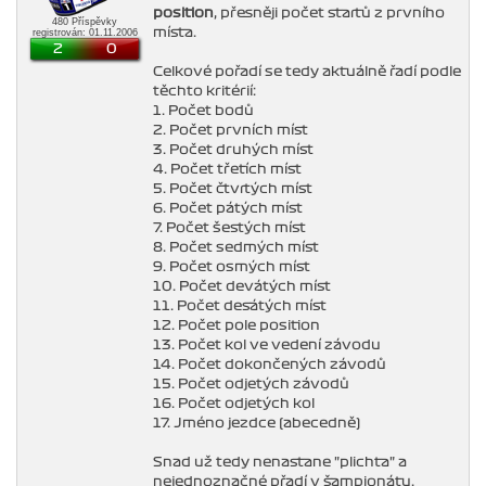
position
, přesněji počet startů z prvního
480 Příspěvky
místa.
registrován: 01.11.2006
2
0
Celkové pořadí se tedy aktuálně řadí podle
těchto kritérií:
1. Počet bodů
2. Počet prvních míst
3. Počet druhých míst
4. Počet třetích míst
5. Počet čtvrtých míst
6. Počet pátých míst
7. Počet šestých míst
8. Počet sedmých míst
9. Počet osmých míst
10. Počet devátých míst
11. Počet desátých míst
12. Počet pole position
13. Počet kol ve vedení závodu
14. Počet dokončených závodů
15. Počet odjetých závodů
16. Počet odjetých kol
17. Jméno jezdce (abecedně)
Snad už tedy nenastane "plichta" a
nejednoznačné přadí v šampionátu.