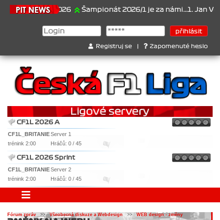
21.6.2026
Šampionát 2026/1 je za námi...1. Jan Veselý ,
Registruj se
|
Zapomenuté heslo
CF1L 2026 A
CF1L_BRITANIE
Server 1
trénink 2:00
Hráčů: 0 / 45
CF1L 2026 Sprint
CF1L_BRITANIE
Server 2
trénink 2:00
Hráčů: 0 / 45
Fórum zpráv
>>
Všeobecná diskuze a Webdesign
>>
WEB design - změny