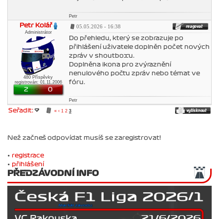
Petr
Petr Kolář
05.05.2026 - 16:38
Administrátor
Do přehledu, který se zobrazuje po
přihlášení uživatele doplněn počet nových
zpráv v shoutboxu.
Doplněna ikona pro zvýraznění
nenulového počtu zpráv nebo témat ve
480 Příspěvky
fóru.
registrován: 01.11.2006
2
0
Petr
Seřadit:
«
‹
1
2
3
Než začneš odpovídat musíš se zaregistrovat!
•
registrace
•
přihlášení
PŘEDZÁVODNÍ INFO