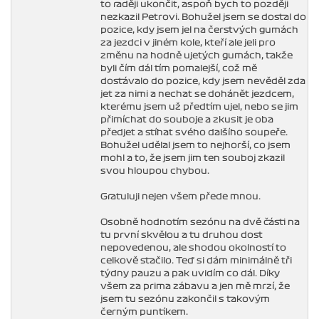
to raději ukončit, aspoň bych to později
nezkazil Petrovi. Bohužel jsem se dostal do
pozice, kdy jsem jel na čerstvých gumách
za jezdci v jiném kole, kteří ale jeli pro
změnu na hodně ujetých gumách, takže
byli čím dál tím pomalejší, což mě
dostávalo do pozice, kdy jsem nevěděl zda
jet za nimi a nechat se dohánět jezdcem,
kterému jsem už předtím ujel, nebo se jim
přimíchat do souboje a zkusit je oba
předjet a stíhat svého dalšího soupeře.
Bohužel udělal jsem to nejhorší, co jsem
mohl a to, že jsem jim ten souboj zkazil
svou hloupou chybou.
Gratuluji nejen všem přede mnou.
Osobně hodnotím sezónu na dvě části na
tu první skvělou a tu druhou dost
nepovedenou, ale shodou okolností to
celkově stačilo. Teď si dám minimálně tři
týdny pauzu a pak uvidím co dál. Díky
všem za prima zábavu a jen mě mrzí, že
jsem tu sezónu zakončil s takovým
černým puntíkem.