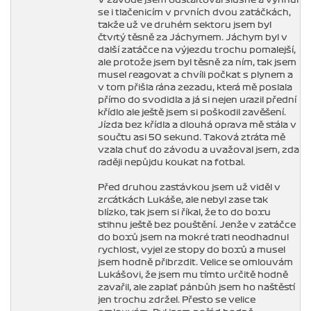
V závodě jsem odstartoval slušně a vyhnul
se i tlačenicím v prvních dvou zatáčkách,
takže už ve druhém sektoru jsem byl
čtvrtý těsně za Jáchymem. Jáchym byl v
další zatáčce na výjezdu trochu pomalejší,
ale protože jsem byl těsně za ním, tak jsem
musel reagovat a chvíli počkat s plynem a
v tom přišla rána zezadu, která mě poslala
přímo do svodidla a já si nejen urazil přední
křídlo ale ještě jsem si poškodil zavěšení.
Jízda bez křídla a dlouhá oprava mě stála v
součtu asi 50 sekund. Taková ztráta mě
vzala chuť do závodu a uvažoval jsem, zda
raději nepůjdu koukat na fotbal.
Před druhou zastávkou jsem už viděl v
zrcátkách Lukáše, ale nebyl zase tak
blízko, tak jsem si říkal, že to do boxu
stihnu ještě bez pouštění. Jenže v zatáčce
do boxů jsem na mokré trati neodhadnul
rychlost, vyjel ze stopy do boxů a musel
jsem hodně přibrzdit. Velice se omlouvám
Lukášovi, že jsem mu tímto určitě hodně
zavařil, ale zaplať pánbůh jsem ho naštěstí
jen trochu zdržel. Přesto se velice