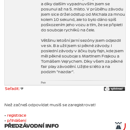
a díky dalším vypadnuvším jsem se
posunul až na 5. místo. V průběhu závodu
jsem sice držel odstup od Michala za mnou
kolem 10 sekund, ale to bylo dáno spíš
poškozením jeho vozu a tím, že se připletl
do souboje rychlíků na čele.
Většinu letošní jarní sezóny jsem odjezdil
ve sk. B a užil jsem si pěkné závody. I
poslední závody v áčku byly fajn, kde jsem
měl pěkné souboje s Martinem Frajkou a
Tomášem Vejrychem. Díky všem za pěkné
fair play závodění. Užijte si léto a na
podzim "nazdar".
Petr
Seřadit:
Než začneš odpovídat musíš se zaregistrovat!
•
registrace
•
přihlášení
PŘEDZÁVODNÍ INFO