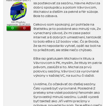
Hlavní manažer týmu F1
sa poďakovať za sezónu, hlavne Aďovi za
dobrú spoluprácu a potom Vávrovcom,
Michalovi a ďalším za pekné a fér súboje.
Bola to zábava.
630 Příspěvky
Celkovo som spokojný, pri pohľade na
registrován: 22.09.2015
0
0
štatistiku je to podobné ako minulý rok, 2x
vynechaný závod, 2x mi zase padol
internet a 6 dobrých umiestnení, tentokrát
to bolo ešte o 12 bodov viac. Čo je škoda,
že sa mi nepodarilo vyhrať, opäť raz boli na
to príležitosti, ale stále niečo chýbalo.
Ešte raz gratulujem Michalovi k titulu a
Vávrovcom k PK, myslím, že tituly im patria
právom, zaslúžli si to. Michal za prvú
polovicu sezóny, Vávrovci za vyrovnané
výkony v každej VC, na suchu či daždi.
Uvidíme, čo očakávať do ďalšej sezóny.
Čelo vyzerá byť vyrovnané. Posledné 2
preteky sme videli podobný fenomén ako
Syrovastký minulú sezónu. Lukáš vyzerá
byť taktiež ako Jiří veľmi precízny v
príprave, povedal by som, že je ešte o niečo