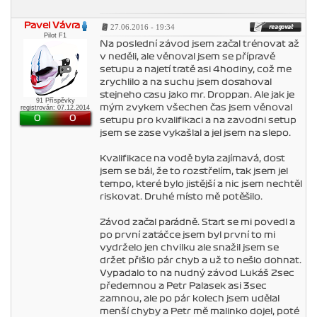
Pavel Vávra
27.06.2016 - 19:34
Pilot F1
Na poslední závod jsem začal trénovat až
v neděli, ale věnoval jsem se přípravě
setupu a najetí tratě asi 4hodiny, což me
zrychlilo a na suchu jsem dosahoval
stejneho casu jako mr. Droppan. Ale jak je
91 Příspěvky
mým zvykem všechen čas jsem věnoval
registrován: 07.12.2014
0
0
setupu pro kvalifikaci a na zavodni setup
jsem se zase vykašlal a jel jsem na slepo.
Kvalifikace na vodě byla zajímavá, dost
jsem se bál, že to rozstřelím, tak jsem jel
tempo, které bylo jistější a nic jsem nechtěl
riskovat. Druhé místo mě potěšilo.
Závod začal parádně. Start se mi povedl a
po první zatáčce jsem byl první to mi
vydrželo jen chvilku ale snažil jsem se
držet přišlo pár chyb a už to nešlo dohnat.
Vypadalo to na nudný závod Lukáš 2sec
předemnou a Petr Palasek asi 3sec
zamnou, ale po pár kolech jsem udělal
menší chyby a Petr mě malinko dojel, poté