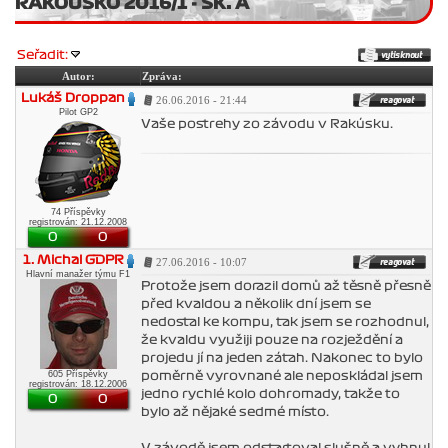
RAKOUSKO 2016/1 - SK. A
Seřadit:
Autor:
Zpráva:
Lukáš Droppan
26.06.2016 - 21:44
Pilot GP2
Vaše postrehy zo závodu v Rakúsku.
74 Příspěvky
registrován: 21.12.2008
0
0
1. Michal GDPR
27.06.2016 - 10:07
Hlavní manažer týmu F1
Protože jsem dorazil domů až těsně přesně
před kvaldou a několik dní jsem se
nedostal ke kompu, tak jsem se rozhodnul,
že kvaldu využiji pouze na rozježdění a
projedu jí na jeden zátah. Nakonec to bylo
605 Příspěvky
poměrně vyrovnané ale neposkládal jsem
registrován: 18.12.2006
jedno rychlé kolo dohromady, takže to
0
0
bylo až nějaké sedmé místo.