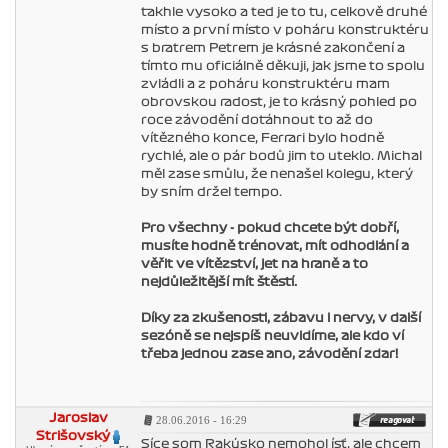
takhle vysoko a ted je to tu, celkově druhé
místo a první místo v poháru konstruktéru
s bratrem Petrem je krásné zakončení a
tímto mu oficiálně děkuji, jak jsme to spolu
zvládli a z poháru konstruktéru mam
obrovskou radost, je to krásný pohled po
roce závodění dotáhnout to až do
vítězného konce, Ferrari bylo hodně
rychlé, ale o pár bodů jim to uteklo. Michal
měl zase smůlu, že nenašel kolegu, který
by sním držel tempo.
Pro všechny - pokud chcete být dobří,
musíte hodně trénovat, mít odhodlání a
věřit ve vítězství, jet na hraně a to
nejdůležitější mít štěstí.
Díky za zkušenosti, zábavu i nervy, v další
sezóně se nejspíš neuvidíme, ale kdo ví
třeba jednou zase ano, závodění zdar!
Jaroslav
28.06.2016 - 16:29
Strišovský
Síce som Rakúsko nemohol ísť, ale chcem