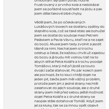
omlouvám. Byl jsem pořád hodně
frustrovaný z prvního kola a nedokázal
jsem se pořádně soustředit na jízdu a pak
jsem dělal takové blbé chyby.
Věděl jsem, že po očekávaných
Lukášových boxech se dostanu zpátky do
stejného kola, což se také stalo ale bohužel
jsem se dostal do souboje mezi Petrem
Paláskem a Pavla Vávru, kteří ne a ne zajet
do boxů. Musel jsem tedy zvolnit a jezdit
těsně za nimi. Nechal jsem si trochu
odstup a čekal, že každou chvíli už zajedou
do boxu a já budu mít volnou trať na to
abych stíhal Petra Koláře a trochu poodjel
Tomášovi, který mě při jízdě za touto
dvojící začal stahovat. Po pár kolech jsem
ale pochopil, že to kluci chtějí dojet na
jeden pit, takže jsem měl vážný problém,
protože jsem jim z jedné strany nechtěl
zasahovat do jejich souboje, ale z druhé
strany jsem měl před sebou ještě možnost
dojet Petra Koláře a z druhé strany se
naopak stále dotahoval Tomáš. Když jsem
jel za kluky, tak se za mnou opět objevil