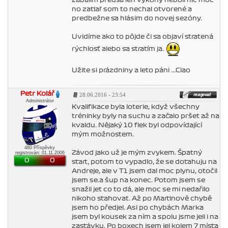
zabalím predsa len výkony neboli nič moc
no zatiaľ som to nechal otvorené a
predbežne sa hlásim do novej sezóny.
Uvidíme ako to pôjde či sa objaví stratená
rýchlosť alebo sa stratím ja.
Užite si prázdniny a leto páni ...Ciao
Petr Kolář
28.06.2016 - 23:54
Administrátor
Kvalifikace byla loterie, když všechny
tréninky byly na suchu a začalo pršet až na
kvaldu. Nějaký 10 flek byl odpovídající
mým možnostem.
480 Příspěvky
Závod jako už je mým zvykem. Špatný
registrován: 01.11.2006
0
0
start, potom to vypadlo, že se dotahuju na
Andreje, ale v T1 jsem dal moc plynu, otočil
jsem se.a šup na konec. Potom jsem se
snažil jet co to dá, ale moc se mi nedařilo
nikoho stahovat. Až po Martinově chybě
jsem ho předjel. Asi po chybách Marka
jsem byl kousek za ním a spolu jsme jeli i na
zastávku. Po boxech jsem jel kolem 7 místa