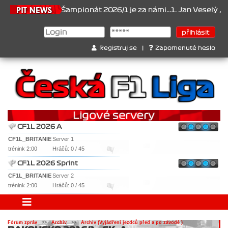
1.6.2026
Šampionát 2026/1 je za námi...1. Jan Veselý , 2. Jan No
Registruj se
|
Zapomenuté heslo
CF1L 2026 A
CF1L_BRITANIE
Server 1
trénink 2:00
Hráčů: 0 / 45
CF1L 2026 Sprint
CF1L_BRITANIE
Server 2
trénink 2:00
Hráčů: 0 / 45
Fórum zpráv
>>
Archiv
>>
Archiv (Vyjádření jezdců před a po závodě )