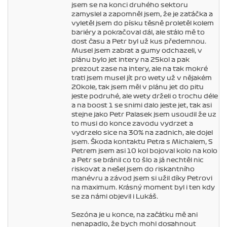
jsem se na konci druhého sektoru
zamyslel a zapomněl jsem, že je zatáčka a
vyletěl jsem do písku těsně proletěl kolem
bariéry a pokračoval dál, ale stálo mě to
dost času a Petr byl už kus předemnou.
Musel jsem zabrat a gumy odchazeli, v
plánu bylo jet intery na 25kol a pak
prezout zase na intery, ale na tak mokré
trati jsem musel jít pro wety už v nějakém
20kole, tak jsem měl v plánu jet do pitu
jeste podruhé, ale wety drželi o trochu déle
a na boost 1 se snimi dalo jeste jet, tak asi
stejne jako Petr Palasek jsem usoudil že uz
to musi do konce zavodu vydrzet a
vydrzelo sice na 30% na zadnich, ale dojel
jsem. Škoda kontaktu Petra s Michalem, S
Petrem jsem asi 10 kol bojoval kolo na kolo
a Petr se bránil co to šlo a já nechtěl nic
riskovat a nešel jsem do riskantního
manévru a závod jsem si užil díky Petrovi
na maximum. Krásný moment byl i ten kdy
se za námi objevil i Lukáš.
Sezóna je u konce, na začátku mě ani
nenapadlo, že bych mohl dosahnout