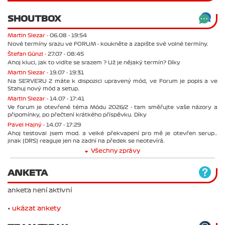
SHOUTBOX
Martin Slezar -
06.08 - 19:54
Nové termíny srazu ve FORUM - koukněte a zapište své volné termíny.
Štefan Günzl -
27.07 - 08:45
Ahoj kluci, jak to vidíte se srazem ? Už je nějaký termín? Díky
Martin Slezar -
19.07 - 19:31
Na SERVERU 2 máte k dispozici upravený mód, ve Forum je popis a ve
Stahuj nový mód a setup.
Martin Slezar -
14.07 - 17:41
Ve forum je otevřené téma Módu 2026/2 - tam směřujte vaše názory a
připomínky, po přečtení krátkého příspěvku. Díky
Pavel Hajný -
14.07 - 17:29
Ahoj testoval jsem mod. a velké překvapení pro mě je otevřen serup..
jinak (DRS) reaguje jen na zadní na předek se neotevírá.
Všechny zprávy
ANKETA
anketa není aktivní
•
ukázat ankety