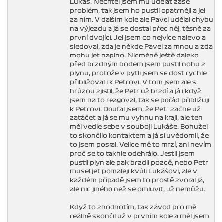
Lukáš. Nechtěl jsem mu udělat zase
problém, tak jsem ho pustil opatrněji a jel
za ním. V dalším kole ale Pavel udělal chybu
na výjezdu a já se dostal před něj, těsně za
první dvojící. Jel jsem co nejvíce nalevo a
sledoval, zda je někde Pavel za mnou a zda
mohu jet naplno. Nicméně ještě daleko
před brzdným bodem jsem pustil nohu z
plynu, protože v pytli jsem se dost rychle
přibližoval i k Petrovi. V tom jsem ale s
hrůzou zjistil, že Petr už brzdí a já i když
jsem na to reagoval, tak se pořád přibližuji
k Petrovi. Doufal jsem, že Petr začne už
zatáčet a já se mu vyhnu na kraji, ale ten
měl vedle sebe v souboji Lukáše. Bohužel
to skončilo kontaktem a já si uvědomil, že
to jsem posral. Velice mě to mrzí, ani nevím
proč se to takhle odehrálo. Jestli jsem
pustil plyn ale pak brzdil pozdě, nebo Petr
musel jet pomaleji kvůli Lukášovi, ale v
každém případě jsem to prostě zvoral já,
ale nic jiného než se omluvit, už nemůžu.
Když to zhodnotím, tak závod pro mě
reálně skončil už v prvním kole a měl jsem