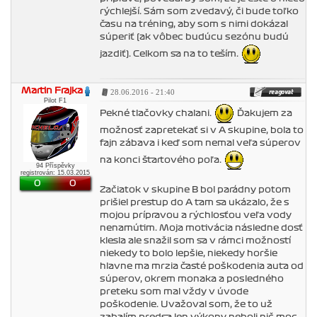
rýchlejší. Sám som zvedavý, či bude toľko
času na tréning, aby som s nimi dokázal
súperiť (ak vôbec budúcu sezónu budú
jazdiť). Celkom sa na to teším.
Martin Frajka
28.06.2016 - 21:40
Pilot F1
Pekné tlačovky chalani.
Ďakujem za
možnosť zapretekať si v A skupine, bola to
fajn zábava i keď som nemal veľa súperov
na konci štartového poľa.
94 Příspěvky
registrován: 15.03.2015
0
0
Začiatok v skupine B bol parádny potom
prišiel prestup do A tam sa ukázalo, že s
mojou prípravou a rýchlosťou veľa vody
nenamútim. Moja motivácia následne dosť
klesla ale snažil som sa v rámci možností
niekedy to bolo lepšie, niekedy horšie
hlavne ma mrzia časté poškodenia auta od
súperov, okrem monaka a posledného
preteku som mal vždy v úvode
poškodenie. Uvažoval som, že to už