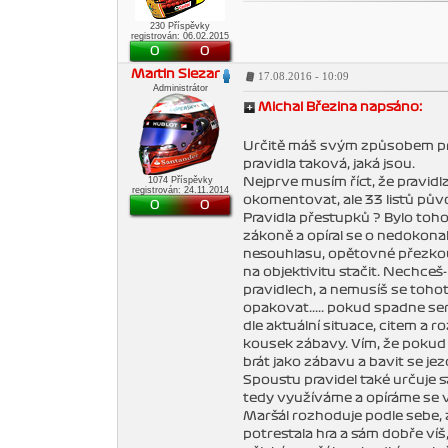
230 Příspěvky
registrován: 06.02.2015
0
0
Martin Slezar
17.08.2016 - 10:09
Administrátor
Michal Březina napsáno:
Určitě máš svým způsobem prav
pravidla taková, jaká jsou.
1074 Příspěvky
Nejprve musím říct, že pravid
registrován: 24.11.2014
okomentovat, ale 33 listů půvo
0
0
Pravidla přestupků ? Bylo toh
zákoně a opíral se o nedokonal
nesouhlasu, opětovné přezkoum
na objektivitu stačit. Nechceš-l
pravidlech, a nemusíš se toho
opakovat..... pokud spadne ser
dle aktuální situace, citem a 
kousek zábavy. Vím, že pokud t
brát jako zábavu a bavit se je
Spoustu pravidel také určuje s
tedy využíváme a opíráme se ve
Maršál rozhoduje podle sebe, ale
potrestala hra a sám dobře víš