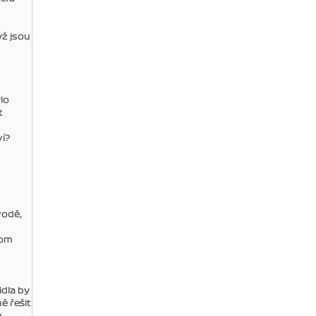
yž jsou
lo
t
ví?
vodě,
tom
idla by
ě řešit