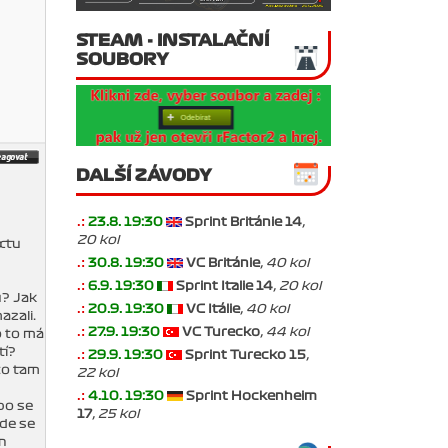
STEAM - INSTALAČNÍ
SOUBORY
DALŠÍ ZÁVODY
.:
23.8. 19:30
Sprint Británie 14
,
20 kol
extu
.:
30.8. 19:30
VC Británie
, 40 kol
.:
6.9. 19:30
Sprint Italie 14
, 20 kol
u? Jak
.:
20.9. 19:30
VC Itálie
, 40 kol
azali.
.:
27.9. 19:30
VC Turecko
, 44 kol
o to má
tí?
.:
29.9. 19:30
Sprint Turecko 15
,
to tam
22 kol
.:
4.10. 19:30
Sprint Hockenheim
bo se
17
, 25 kol
de se
n