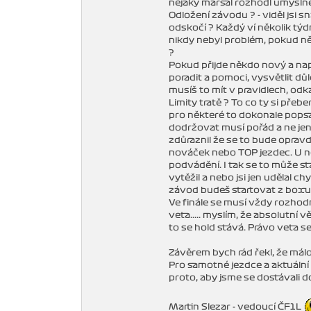
nějaký maršál rozhodl úmysln
Odložení závodu ? - viděl jsi s
odskočí ? Každý ví několik týd
nikdy nebyl problém, pokud ně
?
Pokud přijde někdo nový a nap
poradit a pomoci, vysvětlit dů
musíš to mít v pravidlech, odk
Limity tratě ? To co ty si pře
pro některé to dokonale popsat 
dodržovat musí pořád a ne jen 
zdůraznil že se to bude opravdu
nováček nebo TOP jezdec. U nov
podvádění. I tak se to může stát
vytěžil a nebo jsi jen udělal c
závod budeš startovat z boxu, d
Ve finále se musí vždy rozhodno
veta..... myslím, že absolutní 
to se hold stává. Právo veta se
Závěrem bych rád řekl, že mál
Pro samotné jezdce a aktuální
proto, aby jsme se dostávali 
Martin Slezar - vedoucí ČF1L