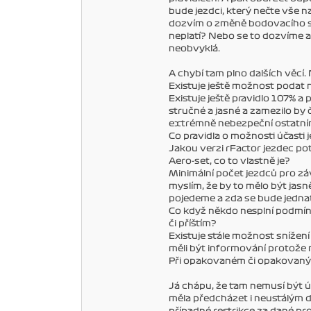
bude jezdci, který nečte vše n
dozvím o změně bodovacího sys
neplatí? Nebo se to dozvíme až
neobvyklá.
A chybí tam plno dalších věcí. 
Existuje ještě možnost podat n
Existuje ještě pravidlo 107% a
stručné a jasné a zamezilo by
extrémně nebezpeční ostatní
Co pravidla o možnosti účasti 
Jakou verzi rFactor jezdec pot
Aero-set, co to vlastně je?
Minimální počet jezdců pro zá
myslím, že by to mělo být jas
pojedeme a zda se bude jednat 
Co když někdo nesplní podmín
či příštím?
Existuje stále možnost snížen
měli být informování protože n
Při opakovaném či opakovaných
Já chápu, že tam nemusí být úp
měla předcházet i neustálým do