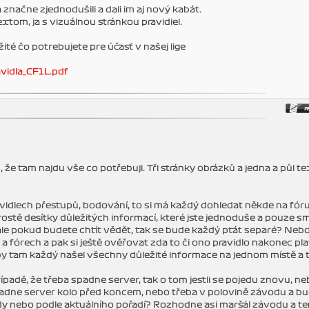
značne zjednodušili a dali im aj nový kabát.
extom, ja s vizuálnou stránkou pravidiel.
té čo potrebujete pre účasť v našej lige
avidla_CF1L.pdf
že tam najdu vše co potřebuji. Tři stránky obrázků a jedna a půl t
avidlech přestupů, bodování, to si má každý dohledat někde na fór
ostě desítky důležitých informací, které jste jednoduše a pouze sm
 ale pokud budete chtít vědět, tak se bude každý ptát separé? Neb
 a fórech a pak si ještě ověřovat zda to či ono pravidlo nakonec pla
aby tam každý našel všechny důležité informace na jednom místě a 
řípadě, že třeba spadne server, tak o tom jestli se pojedu znovu, ne
padne server kolo před koncem, nebo třeba v polovině závodu a bu
dy nebo podle aktuálního pořadí? Rozhodne asi maršál závodu a te