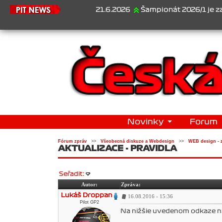
21.6.2026
Šampionát 2026/1 je za námi...1.
Novinky
Forum
Fórum zpráv
>>
Všeobecná diskuze a Webdesign
>>
WEB design - 
AKTUALIZACE - PRAVIDLA
Seřadit:
Autor:
Zpráva:
Lukáš Droppan
16.08.2016 - 15:36
Pilot GP2
Na nižšie uvedenom odkaze náj