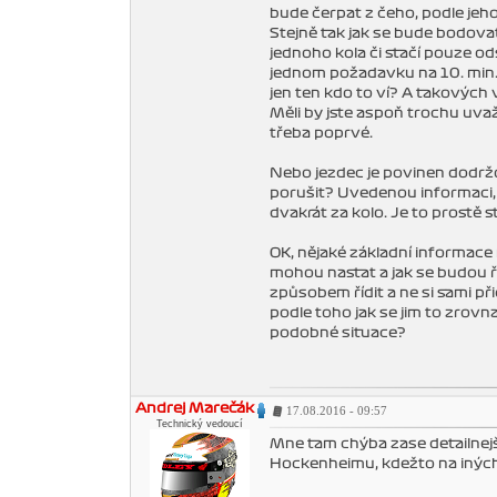
bude čerpat z čeho, podle jeh
Stejně tak jak se bude bodova
jednoho kola či stačí pouze o
jednom požadavku na 10. min. 
jen ten kdo to ví? A takových 
Měli by jste aspoň trochu uvaž
třeba poprvé.
Nebo jezdec je povinen dodržov
porušit? Uvedenou informaci,
dvakrát za kolo. Je to prostě
OK, nějaké základní informace 
mohou nastat a jak se budou ře
způsobem řídit a ne si sami př
podle toho jak se jim to zrovn
podobné situace?
Andrej Marečák
17.08.2016 - 09:57
Technický vedoucí
Mne tam chýba zase detailnejší
Hockenheimu, kdežto na iných t