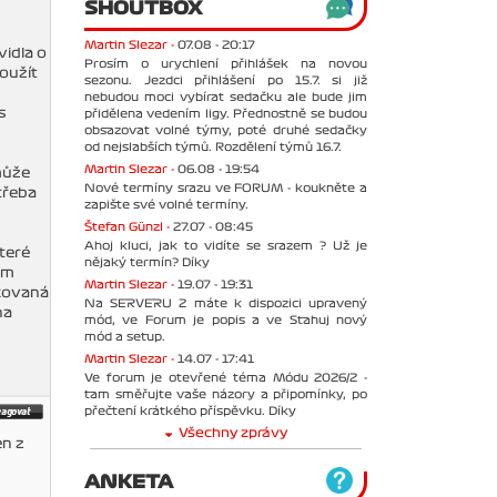
SHOUTBOX
Martin Slezar -
07.08 - 20:17
vidla o
Prosím o urychlení přihlášek na novou
oužít
sezonu. Jezdci přihlášení po 15.7. si již
nebudou moci vybírat sedačku ale bude jim
s
přidělena vedením ligy. Přednostně se budou
obsazovat volné týmy, poté druhé sedačky
od nejslabších týmů. Rozdělení týmů 16.7.
Martin Slezar -
06.08 - 19:54
 může
Nové termíny srazu ve FORUM - koukněte a
třeba
zapište své volné termíny.
Štefan Günzl -
27.07 - 08:45
Ahoj kluci, jak to vidíte se srazem ? Už je
které
nějaký termín? Díky
ým
Martin Slezar -
19.07 - 19:31
ikovaná
Na SERVERU 2 máte k dispozici upravený
na
mód, ve Forum je popis a ve Stahuj nový
mód a setup.
Martin Slezar -
14.07 - 17:41
Ve forum je otevřené téma Módu 2026/2 -
tam směřujte vaše názory a připomínky, po
přečtení krátkého příspěvku. Díky
Všechny zprávy
en z
ANKETA