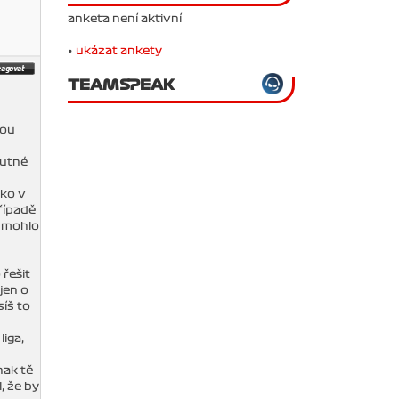
anketa není aktivní
•
ukázat ankety
TEAMSPEAK
sou
nutné
ako v
případě
y mohlo
 řešit
jen o
íš to
liga,
nak tě
, že by