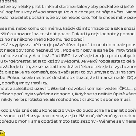
ě špatně.
nad že by nějaký pilot brnknul startmaršálovy aby počkal že si ještě
nů dopředu kdy závod startuje. Pokud chce jet, ať přijde včas. Nic
kdo napsal ať počkáme, že by se nepočkalo. Tohle chceš mít v prav
íše mě, nebo komukoli jinému, každý dá informace co a jak a snaží
ležité a upozorní na co si dát pozor. Pokud ty nejsi ochotný pomoci
až ho na někoho jiného kdo mu rád poradí.
bereš že vyplývá z něčeho je právě důvod proč to není dokonale pop
nejde aby toho nezneužívali. Podle fair play je jasné že limity tratě
někde a někdy. A kolikrát ? VUBEC - ta věta je tam jen proto, abych
 tvrdě trestat, ať si to každý uvědomí. Je velký rozdíl jestli to dělá
áčka je to to, že se na trati neudrží a třeba u tebe je to vychcano
, ale pak je na komisaři, aby zvážil jestli to byl úmysl a ty jsi na tom
hybu. Pokud se ale nechceš dostat do situace, že ti maršál nadělí DQ a
održuj limity tratě i ty.
ut a záležitost uzavřít. Maršál - odvolací komise - vedení ČF1L....
většina sporů byla vyřešena dohodou, ikdyž se to nelíbilo úplně všem
 nikdy nelíbí protistraně, ale rozhodnout či ukončit spor se musí.
okdo z Vás zná celou koncepci a vyzy do budoucna na pár let dopř
 sezonu to třeba význam nemá, ale já dělám nějaké změny a rozho
dopředu a mohli jsme dodržet moto této sezony - Měníme se v nejle