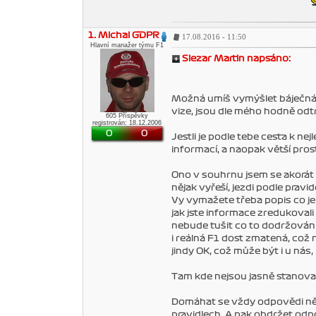
1. Michal GDPR
17.08.2016 - 11:50
Hlavní manažer týmu F1
Slezar Martin napsáno:
Možná umíš vymýšlet báječná mo
vize, jsou dle mého hodně odtr
605 Příspěvky
registrován: 18.12.2006
0
0
Jestli je podle tebe cesta k n
informací, a naopak větší pros
Ono v souhrnu jsem se akorát d
nějak vyřeší, jezdi podle pravid
Vy vymažete třeba popis co je
jak jste informace zredukovali 
nebude tušit co to dodržování 
i reálná F1 dost zmatená, což n
jindy OK, což může být i u nás,
Tam kde nejsou jasně stanova
Domáhat se vždy odpovědi někde
pravidlech. A pak obdržet odpo