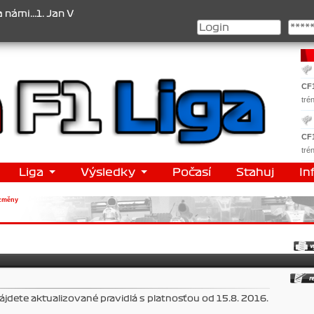
 Jan Veselý , 2. Jan Nováček , 3. Jakub Chmelík , Pohár konstruktér
CF
tré
CF
tré
Liga
Výsledky
Počasí
Stahuj
In
změny
dete aktualizované pravidlá s platnosťou od 15.8. 2016.