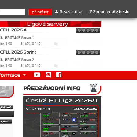
ů : 1. Ferrari . 2. Williams , 3. RedBull ..... SprintCup - 1. Jan
Registruj se
|
Zapomenuté heslo
CF1L 2026 A
1L_BRITANIE
Server 1
nink 2:00
Hráčů: 0 / 45
CF1L 2026 Sprint
1L_BRITANIE
Server 2
nink 2:00
Hráčů: 0 / 45
formace
PŘEDZÁVODNÍ INFO