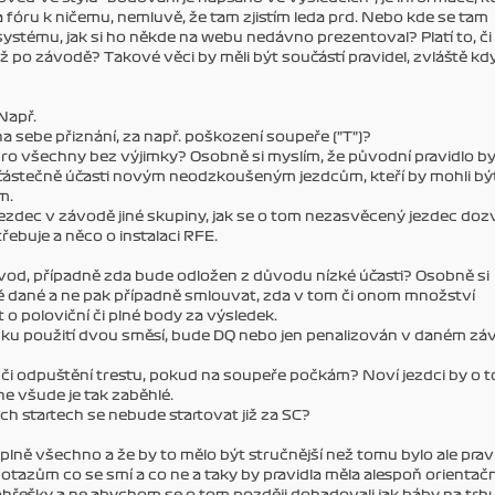
a fóru k ničemu, nemluvě, že tam zjistím leda prd. Nebo kde se tam
tému, jak si ho někde na webu nedávno prezentoval? Platí to, či
 po závodě? Takové věci by měli být součástí pravidel, zvláště kd
Např.
a sebe přiznání, za např. poškození soupeře ("T")?
 pro všechny bez výjimky? Osobně si myslím, že původní pravidlo by
 částečně účasti novým neodzkoušeným jezdcům, kteří by mohli bý
m.
jezdec v závodě jiné skupiny, jak se o tom nezasvěcený jezdec doz
řebuje a něco o instalaci RFE.
vod, případně zda bude odložen z důvodu nízké účasti? Osobně si
ně dané a ne pak případně smlouvat, zda v tom či onom množství
o poloviční či plné body za výsledek.
ku použití dvou směsí, bude DQ nebo jen penalizován v daném zá
í či odpuštění trestu, pokud na soupeře počkám? Noví jezdci by o 
e všude je tak zaběhlé.
 startech se nebude startovat již za SC?
lně všechno a že by to mělo být stručnější než tomu bylo ale prav
tazům co se smí a co ne a taky by pravidla měla alespoň orientačn