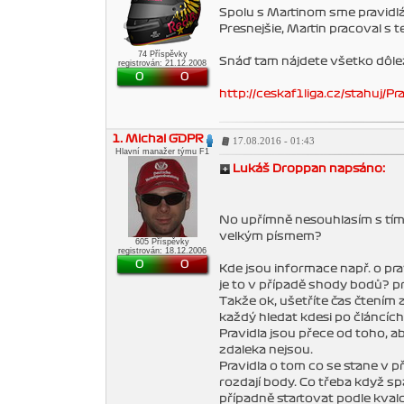
Spolu s Martinom sme pravidlá 
Presnejšie, Martin pracoval s t
74 Příspěvky
Snáď tam nájdete všetko dôleži
registrován: 21.12.2008
0
0
http://ceskaf1liga.cz/stahuj/Pr
1. Michal GDPR
17.08.2016 - 01:43
Hlavní manažer týmu F1
Lukáš Droppan napsáno:
No upřímně nesouhlasím s tím, 
velkým písmem?
605 Příspěvky
registrován: 18.12.2006
0
0
Kde jsou informace např. o pr
je to v případě shody bodů? pr
Takže ok, ušetříte čas čtením
každý hledat kdesi po článcích
Pravidla jsou přece od toho, 
zdaleka nejsou.
Pravidla o tom co se stane v p
rozdají body. Co třeba když s
případně startovat podle kval