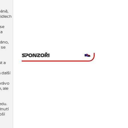
méně,
idlech
 se
 a
sáno,
 se
SPONZOŘI
st a
 další
 právo
, ale
edu.
dnutí
pší