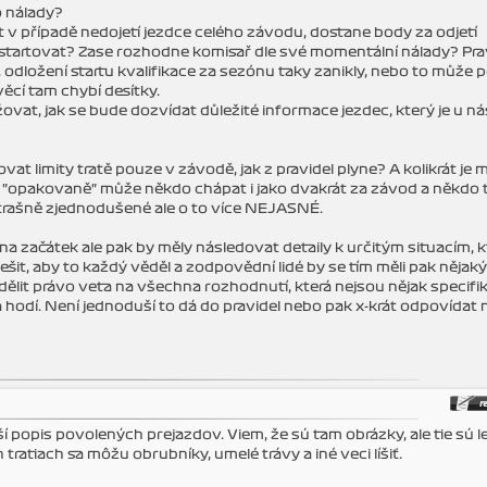
o nálady?
t v případě nedojetí jezdce celého závodu, dostane body za odjetí
dstartovat? Zase rozhodne komisař dle své momentální nálady? Pra
odložení startu kvalifikace za sezónu taky zanikly, nebo to může p
věcí tam chybí desítky.
ovat, jak se bude dozvídat důležité informace jezdec, který je u ná
at limity tratě pouze v závodě, jak z pravidel plyne? A kolikrát je
 "opakovaně" může někdo chápat i jako dvakrát za závod a někdo 
 strašně zjednodušené ale o to více NEJASNÉ.
na začátek ale pak by měly následovat detaily k určitým situacím, 
šit, aby to každý věděl a zodpovědní lidé by se tím měli pak nějak
idělit právo veta na všechna rozhodnutí, která nejsou nějak specif
a hodí. Není jednoduší to dá do pravidel nebo pak x-krát odpovídat 
 popis povolených prejazdov. Viem, že sú tam obrázky, ale tie sú l
ratiach sa môžu obrubníky, umelé trávy a iné veci líšiť.