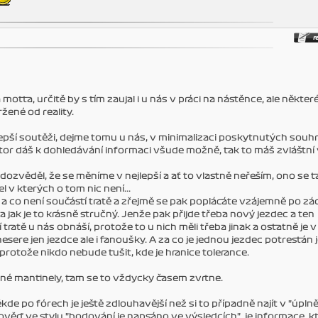
tta, určitě by s tím zaujal i u nás v práci na nástěnce, ale někter
žené od reality.
ejlepší soutěži, dejme tomu u nás, v minimalizaci poskytnutých sou
tor dáš k dohledávání informaci všude možně, tak to máš zvláštní 
ozvěděl, že se měníme v nejlepší a ať to vlastně neřeším, ono se t
el v kterých o tom nic není...
 a co není součástí tratě a zřejmě se pak poplácáte vzájemně po zá
a jak je to krásně stručný. Jenže pak přijde třeba nový jezdec a ten
tratě u nás obnáší, protože to u nich měli třeba jinak a ostatně je 
esere jen jezdce ale i fanoušky. A za co je jednou jezdec potrestán 
 protože nikdo nebude tušit, kde je hranice tolerance.
né mantinely, tam se to vždycky časem zvrtne.
 po fórech je ještě zdlouhavější než si to případně najít v "úplně
věď ve stylu "bodování je napsáno ve výsledcích", je informace, k