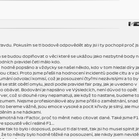
du. Pokusím se ti bodově odpovědět aby jsi i ty pochopil proč j
la se budou doplňovat o věci které se ukážou jako nezbytné body 
dních pravidel četl málo kdo.
o hodně popsáno a vždycky se našel někdo, kdo v tom hledal díry j
ou citaci. Proto jsme přešli na hodnocení incidentů podle citu a v 
ání odvolací komisí, což je posouzení čtyřmi nezávislými a to b
i se stát obětí omylu, jezdi podle pravidel fair pray, jak je uvedeno v
to obávat. Bodování je napsáno ve Výsledcích, není důvod to opět
ver, což si dlouhé roky nepamatuji, ale když to nastane, budeme to
rozumem. Nejsme profesionálové aby jsme přišli o zaměstnání, snad 
o bereme vážně, jsou emoce vysoké a pocit křivdy je silný, ale mus
zděním a ne hádkami.
amotná hra rFactor, proč to měnit nebo citovat dané. Také jsme F1 
 spoustě věcí reálné F1...
 tak to bylo i doposud, pokud ti dal trest, tak jsi ho musel splnit ji
, že to někdy bylo hodně těžké na posouzení, ale nikdy jsem neviděl