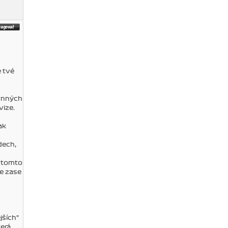
é tvé
hrnných
vize.
ak
dech,
v tomto
je zase
jších"
terá