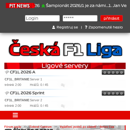
21.6.2026
Šampionát 2026/1 je za námi...1. Jan Veselý , 
Registruj se
|
Zapomenuté heslo
CF1L 2026 A
CF1L_BRITANIE
Server 1
trénink 2:00
Hráčů: 0 / 45
CF1L 2026 Sprint
CF1L_BRITANIE
Server 2
trénink 2:00
Hráčů: 0 / 45
Fórum zpráv
>>
Tiskové Centrum
>>
Vyjádření jezdců po závodě – Serios Cup