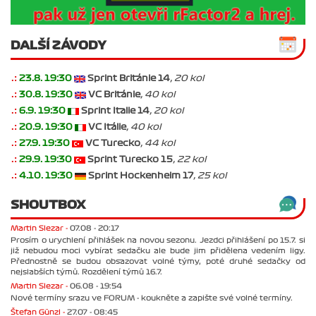
DALŠÍ ZÁVODY
.:
23.8. 19:30
Sprint Británie 14
, 20 kol
.:
30.8. 19:30
VC Británie
, 40 kol
.:
6.9. 19:30
Sprint Italie 14
, 20 kol
.:
20.9. 19:30
VC Itálie
, 40 kol
.:
27.9. 19:30
VC Turecko
, 44 kol
.:
29.9. 19:30
Sprint Turecko 15
, 22 kol
.:
4.10. 19:30
Sprint Hockenheim 17
, 25 kol
SHOUTBOX
Martin Slezar -
07.08 - 20:17
Prosím o urychlení přihlášek na novou sezonu. Jezdci přihlášení po 15.7. si
již nebudou moci vybírat sedačku ale bude jim přidělena vedením ligy.
Přednostně se budou obsazovat volné týmy, poté druhé sedačky od
nejslabších týmů. Rozdělení týmů 16.7.
Martin Slezar -
06.08 - 19:54
Nové termíny srazu ve FORUM - koukněte a zapište své volné termíny.
Štefan Günzl -
27.07 - 08:45