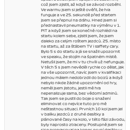
což jsem zjistil, až když se závod rozběhl.
Ve warmu jsem si ještě ověřil, že hra
funguje a ve 25. sekundě před startem
jsem se přepnul na dráhu. Hned jsem si
přednastavil pneumatiky na výměnu v 1.
PIT a když jsem se konečně rozhlédl na
startu kolem sebe, zjistil jsem, že jsem
daleko za celým roštem jezdců. 25. místo
na startu, až za štábem TV i saffety cary.
Bylo 5 s do startu a já se snažil upozornit
ve speaku, že stojím na špatném místě.
Netušil jsem, že mi v tu chvíli už nefunguje.
V těch 5 s jsem nevěděl rychle co dělat, jak
na vše upozornit, navíc jsem v kvalifikaci
jednou málem nedobrzdil do boxů a ikdyž
nebylo nikde žádné upozornění od hry,
neměl jsem jistotu, jestli mě hra
nepenalizuje sama, bez vědomí adminů.
Tak jsem se pustil do boje o snažení
eliminovat co nejvíce tuto pro mě
nešťastnou situaci. Prvních 10 kol jsem jel
v balíku jezdců z druhé desítky a
plánované časy na kolo, v této fázi závodu,
byly naprosto ztraceny. Postupně jsem se