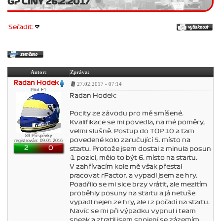
GP ČÍNY 26.2.2017
Seřadit:
Autor:
Zpráva:
Radan Hodek
27.02.2017 - 07:14
Pilot F1
Radan Hodek:
Pocity ze závodu pro mě smíšené.
Kvalifikace se mi povedla, na mé poměry,
velmi slušně. Postup do TOP 10 a tam
89 Příspěvky
povedené kolo zaručující 5. místo na
registrován: 09.01.2016
2
0
startu. Protože jsem dostal z minula posun
-1 pozici, mělo to být 6. místo na startu.
V zahřívacím kole mě však přestal
pracovat rFactor. a vypadl jsem ze hry.
Poadřilo se mi sice brzy vrátit, ale mezitím
proběhly posuny na startu a já netuše
vypadl nejen ze hry, ale i z pořadí na startu.
Navíc se mi při výpadku vypnul i team
speak a ztratil jsem spojení se zázemím,