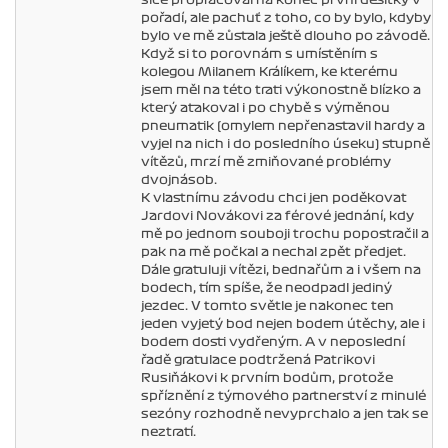
sice propracoval na konec první desítky v
pořadí, ale pachuť z toho, co by bylo, kdyby
bylo ve mě zůstala ještě dlouho po závodě.
Když si to porovnám s umístěním s
kolegou Milanem Králíkem, ke kterému
jsem měl na této trati výkonostně blízko a
který atakoval i po chybě s výměnou
pneumatik (omylem nepřenastavil hardy a
vyjel na nich i do posledního úseku) stupně
vítězů, mrzí mě zmiňované problémy
dvojnásob.
K vlastnímu závodu chci jen poděkovat
Jardovi Novákovi za férové jednání, kdy
mě po jednom souboji trochu popostračil a
pak na mě počkal a nechal zpět předjet.
Dále gratuluji vítězi, bednařům a i všem na
bodech, tím spíše, že neodpadl jediný
jezdec. V tomto světle je nakonec ten
jeden vyjetý bod nejen bodem útěchy, ale i
bodem dosti vydřeným. A v neposlední
řadě gratulace podtržená Patrikovi
Rusiňákovi k prvním bodům, protože
spříznění z týmového partnerství z minulé
sezóny rozhodně nevyprchalo a jen tak se
neztratí.