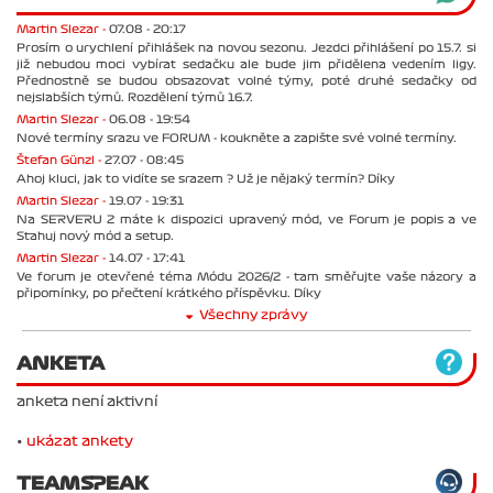
Martin Slezar -
07.08 - 20:17
Prosím o urychlení přihlášek na novou sezonu. Jezdci přihlášení po 15.7. si
již nebudou moci vybírat sedačku ale bude jim přidělena vedením ligy.
Přednostně se budou obsazovat volné týmy, poté druhé sedačky od
nejslabších týmů. Rozdělení týmů 16.7.
Martin Slezar -
06.08 - 19:54
Nové termíny srazu ve FORUM - koukněte a zapište své volné termíny.
Štefan Günzl -
27.07 - 08:45
Ahoj kluci, jak to vidíte se srazem ? Už je nějaký termín? Díky
Martin Slezar -
19.07 - 19:31
Na SERVERU 2 máte k dispozici upravený mód, ve Forum je popis a ve
Stahuj nový mód a setup.
Martin Slezar -
14.07 - 17:41
Ve forum je otevřené téma Módu 2026/2 - tam směřujte vaše názory a
připomínky, po přečtení krátkého příspěvku. Díky
Všechny zprávy
ANKETA
anketa není aktivní
•
ukázat ankety
TEAMSPEAK