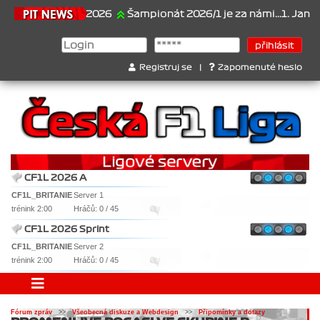
21.6.2026
Šampionát 2026/1 je za námi...1. Jan Vesel
Registruj se
|
Zapomenuté heslo
CF1L 2026 A
CF1L_BRITANIE
Server 1
trénink 2:00
Hráčů: 0 / 45
CF1L 2026 Sprint
CF1L_BRITANIE
Server 2
trénink 2:00
Hráčů: 0 / 45
Fórum zpráv
>>
Všeobecná diskuze a Webdesign
>>
Připomínky a dotazy