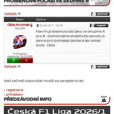
PROMENLIVE POCASI VE SKUPINE B
Seřadit:
Autor:
Zpráva:
Olda Hromek
02.04.2017 - 20:08
Pilot GP2
Navrhuji stejne pocasi jako ve skupine A
pro B . SAmozrejme atraktivita zavodu a
sance pro pomalejsi jezdece jak ziskat
body . Olda
73 Příspěvky
registrován: 04.10.2009
3
-1
Seřadit:
Než začneš odpovídat musíš se zaregistrovat!
•
registrace
•
přihlášení
PŘEDZÁVODNÍ INFO