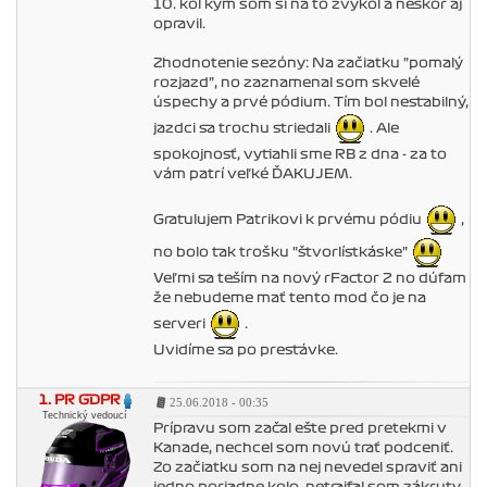
10. kôl kým som si na to zvykol a neskôr aj
opravil.
Zhodnotenie sezóny: Na začiatku "pomalý
rozjazd", no zaznamenal som skvelé
úspechy a prvé pódium. Tím bol nestabilný,
jazdci sa trochu striedali
. Ale
spokojnosť, vytiahli sme RB z dna - za to
vám patrí veľké ĎAKUJEM.
Gratulujem Patrikovi k prvému pódiu
,
no bolo tak trošku "štvorlístkáske"
Veľmi sa teším na nový rFactor 2 no dúfam
že nebudeme mať tento mod čo je na
serveri
.
Uvidíme sa po prestávke.
1. PR GDPR
25.06.2018 - 00:35
Technický vedoucí
Prípravu som začal ešte pred pretekmi v
Kanade, nechcel som novú trať podceniť.
Zo začiatku som na nej nevedel spraviť ani