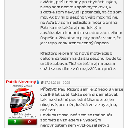
zvládol, prišli nehody po chybách iných,
alebo som nezvolil správny taktiku, v
skratke som nevyužil potenciál, na čo som
mal. Ak by mi aj sezóna vyšla maximálne,
na Aďa by som nestačilo a možno ani na
Patrika nie, takže aj napriek tým
zaváhaniam hodnotím sezónu ako celkom
úspešnú. Získal som piaty pohár v rade, čo
je v tejto konkurencii cenný úspech.
Rfactor2 je pre mňa nová motivácia a
celkom sa teším na ďalšiu sezónu, bude to
určite zábava. Tiež sa teším aj na zraz a
snáď sa uvidíme v čo najväčšom počte.
Patrik Novotný
27.06.2018 - 00:36
Technický vedoucí
Příprava:
Paul Ricard sem jel 2 nebo 3 verze
cca 8-5 let zpět, takže sem si pamatoval,
tak maximálně poslední šikanu a to jen
okrajově, protože, každá verze byla jiná,
než tato.
167 Příspěvky
Chvíli mi trvalo, než sem se trať naučil
registrován: 13.11.2016
zpaměti a vzhledem k vysokým
3
0
nerovnostem sem vyzkoušel sety z