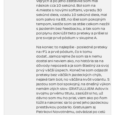
Vejrych a po jeho zastávke som mal
náskok cca 10 sekúnd. Bol som na
4.mieste s novými softami, vpredu 30
sekúnd diera, vzadu 10 sekúnd diera, mal
som palivo na B3, no išiel som pokojným
tempom, kedže som sa stále celkom nezžil
s jazdením bez feedbacku, a tak som na
pol plynu dokrúžil tieto preteky a prišiel si
pre svoje prvé pódium v skupine A.
Na koniec to najlepšie - posledné preteky
na rF1 a prvé pódium, čo k tomu
dodať...samozrejme že som sa k nemu
dostal ani neviem ako, no história sa na
dôvody nepozerá a ja som šťastný za svoj
prvý väčší úspech. Konečne som odjazdil
preteky bez väčších jazdeckých chýb,
nejaké tam boli, no väčšina kvôli volantu. S
jazdou som bol spokojný, na dnešný výkon
nemám zlých slov. GRATULUJEM Aďovi k
svojmu prvému titulu, zaslúžil si ho, už
dávno som mu ho prial, viem ako po ňom
túžil a nakoniec sa to pred jeho jazdeckou
prestávkou podarilo. Gratulujem aj
Patrikovi Novotnému, odvádzal po celú