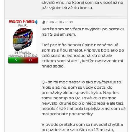
skvelú vlnu, na ktorej som sa viezol až na
pár výnimiek až do konca.
Martin Frajka
25.06.2018 - 20:39
Pilot F1
Keďže som sa včera nevyjadril po preteku
na TS píšem sem.
Trať pre mňa nebola úplne neznáma už
som sa s ňou stretol. Príprava bola ako po
94 Příspěvky
celú sezónu jednoduchá, strohá ale
registrován: 15.03.2015
3
0
celkom som si veril , keďže nastavenie mi
hneď sadlo.
Q – sa mi moc nedarilo ako zvyčajne je to
moja slabina, som sa vždy dostal do
premávky alebo spravil chybu. Napriek
tomu postup do Q2. Prvé kolo mi moc
nevyšlo, druhé bolo o niečo lepšie ale tiež
nebolo čisté trať bola teplejšia a asi som už
mal prehriate pneumatiky.
V úvode preteku som sa nevedel chytiť a
prepadol som sa tuším na 13 miesto,