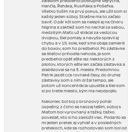
zaradom predbehol postupne Vejrycha,
Hančla, Řeháka, Rusiňáka a Pošefka.
Všetko tuším na prvý pokus, ale užil som si
každý jeden súboj. Strašne ma to začalo
baviť. O pár kôl som sa nalepil aj na Ondru
Nigrina a zaktiež som ho nechal za sebou,
medzitým Maťo už strácal za vedúcou
dvojkou, šiel pomaly a navyše spravil aj
chybu a v 15. kole, keď sme obaja zamierili
do boxov, som ho predbehol. Po zástavke
sa Maťovi prihodila nehoda, ja som
predbehol opäť ešte raz niektorých z
pilotov, ktorých ešte len začala zástavka a
stabilizoval sa na 3. mieste. Predomnou
Patrik jazdil cca rovnaké časy, do druhej
zástavky som s ním držal tempo, ale
potom už koncentrácia upustila a šiel som
si po tretie miesto, kým ma neodpojilo.
Nakoniec bol boj o bronzový pohár
úspešný, z čoho sa naozaj teším, súboj s
Maťom bol vyrovnaný a ťažký, ťažko
povedať, kto si ho zaslúžil viac. Podarilo sa
mi jeden pretek aj vyhrať a v posledných
pretekoch, kde sa rozhodovalo som bol od