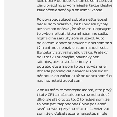
kolo bolo v pohode. Nakoniec som cieľovú
čiaru preťal na prvom mieste, takže ideálne
zakončenie sezóny s titulom v kapse.
Po povzbudzujúcej sobote a ešte lepšej
nedeli som očakával, že tu budem rýchly,
ale asi som nečakal, že až takto. Pripisujem
to výbornej trati, ktorá mi náramne sadla,
najmä dlhé zákruty som si užíval. Auto
bolo veľmi dobre pripravené, hoci som sa s
tým ani moc nehral, len som nahodil set z
Barcelony a zvýšil svetlú výšku. Preteky
boli trošku nudnejšie, prakticky bez
súbojov, ale sú situácie, kedy to
potrebujete a ja som to po nevydarenej
Kanade potreboval, nenechal som nič na
náhodu a od začiatku až do konca som šiel
naplno, netaktizoval som.
Z titulu mám samozrejme radosť, je to prvý
titul v CF1L, načakal som sa na neho dosť
dlho, ale stálo to za to. O to radšej som, že
to bola pravdepodobne úplne posledná
sezóna "starej éry" na rFactor 1. Avizoval
som, že v ďalšej sezóne nenastúpim, ale