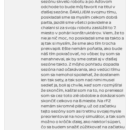
sezónu skvelú robotu a po Aďovom
odchode to bude môj favorit na titul v
ďalšej sezóne. ĎAKUJEM svojmu tímu,
poskladali sme sa myslím celkom dobrá
partia, jazdili sme všetci pravidelne a
chalani si za svoju robotu zaslúžili to 7.
miesto v pohári konštruktérov. Viem, že to
nie je nič moc, no poskladali sme sa takto a
aj tak si myslím, že sme ako tím trocha
prekvapili. Ešte nemám poňatia, ako bude
náš tím pokračovať, no vôbec by som sa
nenahneval, ak by sme ostali aj v ďalšej
sezóne takto. Z môjho pohľadu dopadla
sezóna nad očakávania, ako vedúci tímu
som sa nemohol spoliehať, že dostanem
len tak sety, a tak som nad nimi musel
sedieť ja, boli aj chvíle, keď som rozmýšľal
že skončím, kašľal som na to, no preniesol
som sa cez toto zlé obdobie a dokázal som
skončiť celkovo na 8.mieste. Na rF2
nemám skromné plány, už od začiatku
tejto sezóny som asi tretinu svojej mysle
preorientoval na nový simulátor, a tak som
možno o krôčik ďalej, ako niektorí súperi,
čo sa budem snažiť zúžitkovať na začiatku