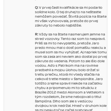
Q:
V prvej časti kvalifikácie sa mi podarilo
solídne kolo. O tej druhej to na nešťastie
nemôžem povedať. Štvrtá pozícia na štarte
mi však vyhovovala, pretože do prvej
zákruty to nebolo najbližšie.
R:
Vždy sa na štarte nasmerujem jemne na
stred vozovky. Tento raz som to nespravil.
Príliš sa mi to nevyplatilo, pretože Jaro
predo mnou mal o dosť pomalšiu reakciu a
musel som sa mu vyhýbať. Aj napriek tomu
som sa zasa ani neviem ako dostal po prvej
zákrute do vedenia. Potom to ale išlo dole
vodou. Aďo s Patrikom ma na rovinke
predbehli a mojou úlohou bolo držať si
tretiu priečku, ktorá mi vtedy stačila na
celkové tretie miesto v šampionáte. Jaro
totižto zrejme spravil niekde na začiatku
chybu a pripomenulo mi to situáciu z
Brazílie 2012 medzi Alonsom a Vettelom s
tým rozdielom, že sme nebojovali o titul
šampióna. Dlho som ale s vedúcou
dvojkou krok nedržal. Hneď v druhom kole
sa mi neskutočne začali prehrievať