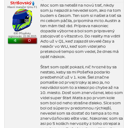
Strišovský
Moc som sa netešil na novú trať, nikdy
Hlavní manažer týmu F1
som ju nejazdil a nevedel som, ako na tom
budem s časom. Ten som si našiel a trať sa
mi celkom páčila, pripomína mi to Austin a
ten mám tiež rád. Príprava nakoniec
dopadla výborne a bol som pripravený
630 Příspěvky
zabojovať o víťazstvo. Do reality ma vrátil
registrován: 22.09.2015
4
0
Aďo už v Q1, keď zajazdil skvelé časy a
neskôr vo WU, keď som videl jeho
pretekové tempo som vedel, že dnes má
opäť náskok.
Štart som opäť pokazil, nič hrozné by sa
nestalo, keby sa mi Pošefka podarilo
predbehnúť už v 1. kole. Šiel značne
pomalšie od prvej trojky aj ako ja, no
nezvládol som to a klesol po chybe až na
10. miesto. Dosť som znervóznel, lebo som
videl super štart Maťa a po prvom kole
som bol od neho strašne ďaleko. Síce som
bol od súperov predomnou rýchlejší,
nevedel som sa dostať do tempa a to ma
znervózňovalo ešte viac. Nakoniec som sa
asi po 5 kolách nervozity z toho otrepal a