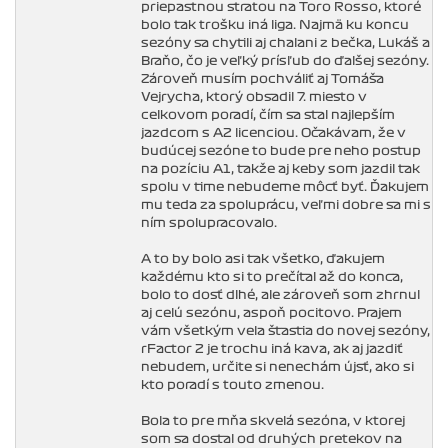
priepastnou stratou na Toro Rosso, ktoré
bolo tak trošku iná liga. Najmä ku koncu
sezóny sa chytili aj chalani z bečka, Lukáš a
Braňo, čo je veľký prísľub do ďalšej sezóny.
Zároveň musím pochváliť aj Tomáša
Vejrycha, ktorý obsadil 7. miesto v
celkovom poradí, čím sa stal najlepším
jazdcom s A2 licenciou. Očakávam, že v
budúcej sezóne to bude pre neho postup
na pozíciu A1, takže aj keby som jazdil tak
spolu v time nebudeme môcť byť. Ďakujem
mu teda za spoluprácu, veľmi dobre sa mi s
ním spolupracovalo.
A to by bolo asi tak všetko, ďakujem
každému kto si to prečítal až do konca,
bolo to dosť dlhé, ale zároveň som zhrnul
aj celú sezónu, aspoň pocitovo. Prajem
vám všetkým vela šťastia do novej sezóny,
rFactor 2 je trochu iná kava, ak aj jazdiť
nebudem, určite si nenechám újsť, ako si
kto poradí s touto zmenou.
Bola to pre mňa skvelá sezóna, v ktorej
som sa dostal od druhých pretekov na