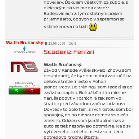
novej éry. Ďakujem všetkým za súboje, s
niektorými sa vidíme na zraze v
Budejoviciach a tým ostatným prajem
príjemné leto, oddych a v septembri sa
vidíme znova na trati
Martin Bruňanský
25.06.2018 - 15:41
Scuderia Ferrari
Technický vedoucí
Martin Bruňanský:
Závod v Kanade vyšiel skvelo. Znovu som
dostal nádej, že by som mohol zaútočiť na
celkové tretie miesto v Pohári
166 Příspěvky
registrován: 22.10.2015
jednotlivcov. Do tréningu som teda išiel od
5
0
začiatku naplno. Bohužiaľ mi ho mierne
narušil pobyt v Tatrách, a tak som vo
štvrtok pred závodom začínal odznovu.
Dovtedy to bolo fajn, s rýchlosťou som bol
spokojný, no po návrate domov sa niečo
zmenilo. Odrazu som jazdil úplne inak a
auto sa tiež nesprávalo optimálne. Na zisk
vytúženého tretieho miesta som teda
potreboval trochu šťastia.