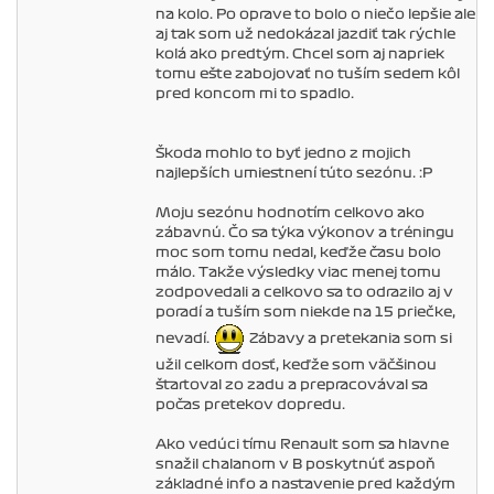
na kolo. Po oprave to bolo o niečo lepšie ale
aj tak som už nedokázal jazdiť tak rýchle
kolá ako predtým. Chcel som aj napriek
tomu ešte zabojovať no tuším sedem kôl
pred koncom mi to spadlo.
Škoda mohlo to byť jedno z mojich
najlepších umiestnení túto sezónu. :P
Moju sezónu hodnotím celkovo ako
zábavnú. Čo sa týka výkonov a tréningu
moc som tomu nedal, keďže času bolo
málo. Takže výsledky viac menej tomu
zodpovedali a celkovo sa to odrazilo aj v
poradí a tuším som niekde na 15 priečke,
nevadí.
Zábavy a pretekania som si
užil celkom dosť, keďže som väčšinou
štartoval zo zadu a prepracovával sa
počas pretekov dopredu.
Ako vedúci tímu Renault som sa hlavne
snažil chalanom v B poskytnúť aspoň
základné info a nastavenie pred každým