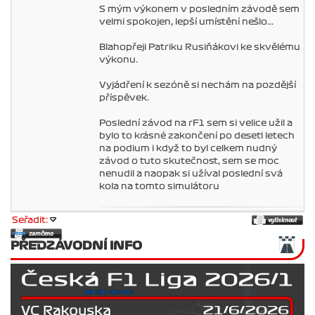
S mým výkonem v posledním závodě sem
velmi spokojen, lepší umístění nešlo...
Blahopřeji Patriku Rusiňákovi ke skvělému
výkonu.
Vyjádření k sezóně si nechám na pozdější
příspěvek.
Poslední závod na rF1 sem si velice užil a
bylo to krásné zakončení po deseti letech
na podium i když to byl celkem nudný
závod o tuto skutečnost, sem se moc
nenudil a naopak si užíval poslední svá
kola na tomto simulátoru
Seřadit:
PŘEDZÁVODNÍ INFO