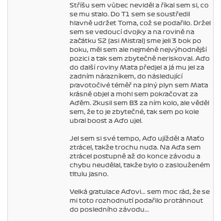
Stříšu sem vůbec neviděl a říkal sem si, co
se mu stalo. Do T1 sem se soustředil
hlavně udržet Toma, což se podařilo. Držel
sem se vedoucí dvojky a na rovině na
začátku S2 (asi Mistral) sme jeli 3 bok po
boku, měl sem ale nejméně nejvýhodnější
pozici a tak sem zbytečně neriskoval. Aďo
do další roviny Maťa předjel a já mu jel za
zadním nárazníkem, do následující
pravotočivé téměř na plný plyn sem Maťa
krásně objel a mohl sem pokračovat za
Aďěm. Zkusil sem B3 za ním kolo, ale věděl
sem, že to je zbytečné, tak sem po kole
ubral boost a Aďo ujel.
Jel sem si své tempo, Aďo ujížděl a Maťo
ztrácel, takže trochu nuda. Na Aďa sem
ztrácel postupně až do konce závodu a
chybu neudělal, takže bylo o zaslouženém
titulu jasno.
Velká gratulace Aďovi... sem moc rád, že se
mi toto rozhodnutí podařilo protáhnout
do posledního závodu...