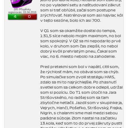
jedno poriadne kolo, netraifal som zákruty,
no po vyladení setu a naštudovaní zákrut
295 Příspěvky
som si trať obľúbil, začal som postupne
registrován: 03.04.2016
zrýchľovať. Natrénoval som asi najviac kôl
4
0
v tejto sezóne, bolo ich asi 700.
V Q1 som sa okamžite dostal do tempa,
1:31,5 síce nebolo mojim maximom, no bol
som spokojný. V Q2 sa mi nepodarilo prvé
kolo, v druhom som čas zlepšil, no nebol
dobrý kvôli prehriatým pneu, Čakal som
viac, no 6. miesto nebolo na zahodenie.
Pred pretekmi som bol v napätí, citil som,
že rýchlosť mám, no obával som sa chýb.
Po simulačke som zvolil stratégiu HMS,
zdalo sa mi to najrýchlejšie. Po zhasnutí
svetiel som sa celkom dobre odlepil, udržal
som si pozíciu. Do T1 som útočil na Jara
Strišovského, no radšej som sa tam
zbytočne netlačil. Jazdil som v skupinke ja,
Vejrych, Hančl, Pošefko, Strišovský, Frajka,
Nigrin, s chalanmi sme mali medzi sebou
parádne súboje. Zlom nastal na začiatku
13.kola, keď som to do prvej zákruty pustil