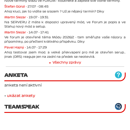
Nové termíny srazu ve FORUM - koukněte a zapište své volné termíny.
Štefan Günzl -
27.07 - 08:45
Ahoj kluci, jak to vidíte se srazem ? Už je nějaký termín? Díky
Martin Slezar -
19.07 - 19:31
Na SERVERU 2 máte k dispozici upravený mód, ve Forum je popis a ve
Stahuj nový mód a setup.
Martin Slezar -
14.07 - 17:41
Ve forum je otevřené téma Módu 2026/2 - tam směřujte vaše názory a
připomínky, po přečtení krátkého příspěvku. Díky
Pavel Hajný -
14.07 - 17:29
Ahoj testoval jsem mod. a velké překvapení pro mě je otevřen serup..
jinak (DRS) reaguje jen na zadní na předek se neotevírá.
Všechny zprávy
ANKETA
anketa není aktivní
•
ukázat ankety
TEAMSPEAK