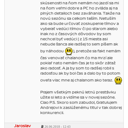
skúsenosti na ňom nemám no jazdí sa mi
na ňom veľmi dobre a PC ho zvláda aj na
plných detailoch bez zaváhania. Takže na
novú sezónu sa celkom teším. Netuším
ako sa bude určovať zoskupenie tímov a
vyberať vedúci tímov či po starom alebo
inak no z časových dôvodov by som
nechcel byť vedúci ( z 15 miesta asi
nebude šanca ale radšej to sem píšem ak
by náhodou
), pretože sa fakt nemám
čas venovať chalanom čo ma mrzí ale
pokiaľ nato nemám čas je to skôr záťaž
ako radosť. A ja by som to radšej robil s
radosťou ak by bol čas a dalo by to potom
oveľa viac mne aj chalanom ako teraz.
Prajem všetkým peknú letnú prestávku
užite si leto a vidíme sa v novej sezóne.
Ciao P.S. Skoro som zabudol, Gratulujem
Andrejovi k zaslúženému titul v tak dobrej
konkurencii.
Jaroslav
26.06.2018 - 12:43