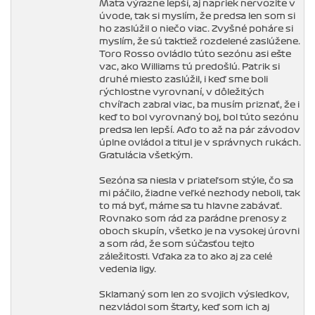
Maťa výrazne lepší, aj napriek nervozite v
úvode, tak si myslím, že predsa len som si
ho zaslúžil o niečo viac. Zvyšné poháre si
myslím, že sú taktiež rozdelené zaslúžene.
Toro Rosso ovládlo túto sezónu asi ešte
vac, ako Williams tú predošlú. Patrik si
druhé miesto zaslúžil, i keď sme boli
rýchlostne vyrovnaní, v dôležitých
chvíľach zabral viac, ba musím priznať, že i
keď to bol vyrovnaný boj, bol túto sezónu
predsa len lepší. Aďo to až na pár závodov
úplne ovládol a titul je v správnych rukách.
Gratulácia všetkým.
Sezóna sa niesla v priateľsom stýle, čo sa
mi páčilo, žiadne veľké nezhody neboli, tak
to má byť, máme sa tu hlavne zabávať.
Rovnako som rád za parádne prenosy z
oboch skupín, všetko je na vysokej úrovni
a som rád, že som súčasťou tejto
záležitosti. Vďaka za to ako aj za celé
vedenia ligy.
Sklamaný som len zo svojich výsledkov,
nezvládol som štarty, keď som ich aj