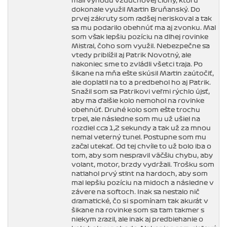
mali výhodu vzduchovej clony, ktorú
dokonale využil Martin Bruňanský. Do
prvej zákruty som radšej neriskoval a tak
sa mu podarilo obehnúť ma aj zvonku. Mal
som však lepšiu pozíciu na dlhej rovinke
Mistral, čoho som využil. Nebezpečne sa
vtedy priblížil aj Patrik Novotný, ale
nakoniec sme to zvládli všetci traja. Po
šikane na mňa ešte skúsil Martin zaútočiť,
ale doplatil na to a predbehol ho aj Patrik.
Snažil som sa Patrikovi veľmi rýchlo újsť,
aby ma ďalšie kolo nemohol na rovinke
obehnúť. Druhé kolo som ešte trochu
trpel, ale následne som mu už ušiel na
rozdiel cca 1,2 sekundy a tak už za mnou
nemal veterný tunel. Postupne som mu
začal utekať. Od tej chvíle to už bolo iba o
tom, aby som nespravil väčšiu chybu, aby
volant, motor, brzdy vydržali. Trošku som
natiahol prvý stint na hardoch, aby som
mal lepšiu pozíciu na midoch a následne v
závere na softoch. Inak sa nestalo nič
dramatické, čo si spomínam tak akurát v
šikane na rovinke som sa tam takmer s
niekym zrazil, ale inak aj predbiehanie o