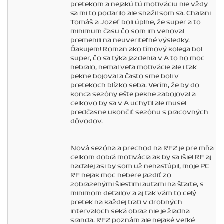
pretekom a nejakú tú motiváciu nie vždy
sa mi to podarilo ale snažil som sa. Chalani
Tomáš a Jozef boli úplne, že super a to
minimum času čo som im venoval
premenili na neuveriteľné výsledky.
Ďakujem! Roman ako tímový kolega bol
super, čo sa týka jazdenia v A to ho moc
nebralo, nemal veľa motivácie ale i tak
pekne bojoval a často sme boli v
pretekoch blízko seba. Verím, že by do
konca sezóny ešte pekne zabojoval a
celkovo by sa v A uchytil ale musel
predčasne ukončiť sezónu s pracovných
dôvodov.
Nová sezóna a prechod na RF2 je pre mňa
celkom dobrá motivácia ak by sa išiel RF aj
naďalej asi by som už nenastúpil, moje PC
RF nejak moc nebere jazdiť zo
zobrazenými šiestimi autami na štarte, s
minimom detailov a aj tak vám to celý
pretek na každej trati v drobných
intervaloch seká obraz nie je žiadna
sranda. RF2 poznám ale nejaké veľké