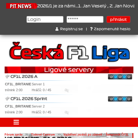
nát 2026/1 je za námi...1. Jan Veselý , 2. Jan Nováček , 3. Jakub C
Registruj se
|
Zapomenuté heslo
CF1L 2026 A
CF1L_BRITANIE
Server 1
trénink 2:00
Hráčů: 0 / 45
CF1L 2026 Sprint
CF1L_BRITANIE
Server 2
trénink 2:00
Hráčů: 0 / 45
Fórum zpráv
>>
Tiskové Centrum
>>
Vyjádření jezdců po závodě – Šampionát ČF1L