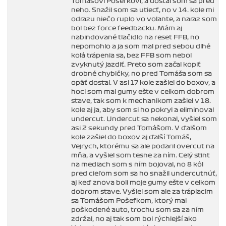
Tomášovi Pošefkovi, a dostal som sa pred
neho. Snažil som sa utiecť, no v 14. kole mi
odrazu niečo ruplo vo volante, a naraz som
bol bez force feedbacku. Mám aj
nabindované tlačidlo na reset FFB, no
nepomohlo a ja som mal pred sebou dlhé
kolá trápenia sa, bez FFB som nebol
zvyknutý jazdiť. Preto som začal kopiť
drobné chybičky, no pred Tomáša som sa
opäť dostal. V asi 17 kole zašiel do boxov, a
hoci som mal gumy ešte v celkom dobrom
stave, tak som k mechanikom zašiel v 18.
kole aj ja, aby som si ho pokryl a eliminoval
undercut. Undercut sa nekonal, vyšiel som
asi 2 sekundy pred Tomášom. V ďalšom
kole zašiel do boxov aj ďalší Tomáš,
Vejrych, ktorému sa ale podaril overcut na
mňa, a vyšiel som tesne za ním. Celý stint
na mediach som s ním bojoval, no 8 kôl
pred cieľom som sa ho snažil undercutnúť,
aj keď znova boli moje gumy ešte v celkom
dobrom stave. Vyšiel som ale za trápiacim
sa Tomášom Pošefkom, ktorý mal
poškodené auto, trochu som sa za ním
zdržal, no aj tak som bol rýchlejší ako