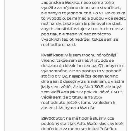
Japonska a Mexika, něco sem z toho
využil a za nějakou dobu sem stvořil set,
ale nebylo to jednoduché. Po VC Rakouska
to vypadalo, že mi media budou více sedět,
než hardy, takže sem je plánoval na start,
abych zkusil Aďovi ujet a trochu ho dostat
pod tlak, ale media vůbec za těchto
vysokých teplot nedrželi, takže sem se
rozhodl pro hard.
Kvalifikace:
Měl sem trochu náročnější
víkend, takže sem si nebyl jist, zda se
dostanu do ideálního tempa, Q1 nebylo nic
významného, ale na postup to v pohodě
stačilo a v Q2, nejlepší čas dosavadního
dne a jen 2 desetiny za maximem, z vlástní
jízdy sem věděl, že by šlo 1.30.5, ale když
sem viděl Aďa jak si v poklidu dává 1.30.3,
věděl sem, že o titulu je na 95%
rozhodnuto, ještě k tomu vzhledem k
absenci Jáchyma a Maroše
Závod:
Start na mě hodně slušný, cca
podobný start jak Aďo. Maťo klasicky letěl
dopředu a za mnou se dotíral Pošefko.