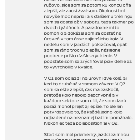
ružovo, síce som sa potom ku koncu dňa
zlepšil, ale zaostával som. Okolnosti mi
navyše moc nepriali a k ďalšiemu tréningu
som sa dostal až v sobotu, teda takmer po
dvoch týždňoch. A paradoxne mi to
pomohlo a dokázal som sa dostať na
úroveň v tom čase najlepšieho kola. V
nedeľu som v jazdách pokračoval, opäť
som sa ráno trochu zlepšil, následne
poobede prišlo ďalšie zrýchlenie. V
podstate som sa zrýchľoval pravidelne až
to vyvrcholilo v kvalde.
V Q1 som odjazdil na úrovni dve kolá, aj
keď to druhé až v samom závere. V Q2
som sa ešte zlepšil, čas ma zaskočil,
pretože kolo nebolo bezchybné a v
každom sektore som cítil, že som danú
pasáž mohol prejsť aj lepšie. To ale len
potvrdzovalo to, že každé jedno kolo
odjazdené na neznamej trati mi pomáhalo.
Nakoniec teda poleposition aj v Q2.
Start som mal priemerný, jazdci za mnou