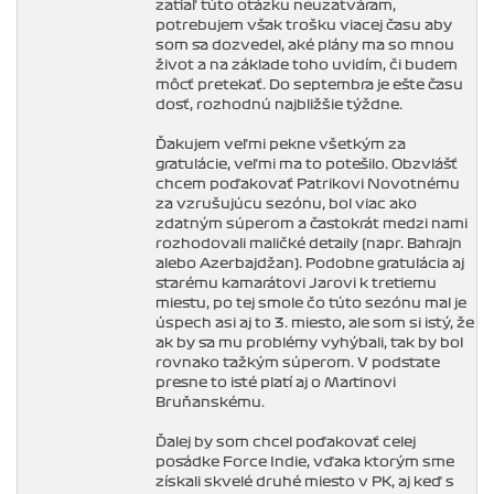
zatiaľ túto otázku neuzatváram,
potrebujem však trošku viacej času aby
som sa dozvedel, aké plány ma so mnou
život a na základe toho uvidím, či budem
môcť pretekať. Do septembra je ešte času
dosť, rozhodnú najbližšie týždne.
Ďakujem veľmi pekne všetkým za
gratulácie, veľmi ma to potešilo. Obzvlášť
chcem poďakovať Patrikovi Novotnému
za vzrušujúcu sezónu, bol viac ako
zdatným súperom a častokrát medzi nami
rozhodovali maličké detaily (napr. Bahrajn
alebo Azerbajdžan). Podobne gratulácia aj
starému kamarátovi Jarovi k tretiemu
miestu, po tej smole čo túto sezónu mal je
úspech asi aj to 3. miesto, ale som si istý, že
ak by sa mu problémy vyhýbali, tak by bol
rovnako ťažkým súperom. V podstate
presne to isté platí aj o Martinovi
Bruňanskému.
Ďalej by som chcel poďakovať celej
posádke Force Indie, vďaka ktorým sme
získali skvelé druhé miesto v PK, aj keď s