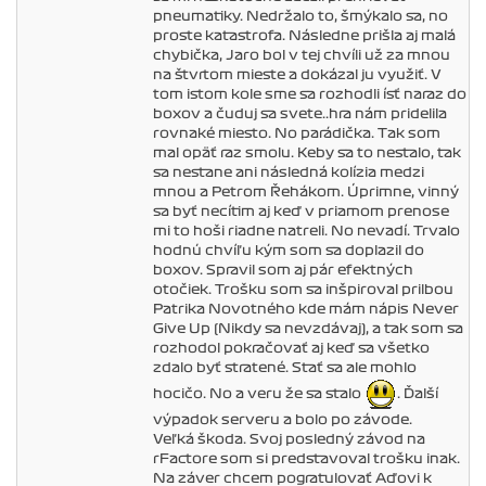
pneumatiky. Nedržalo to, šmýkalo sa, no
proste katastrofa. Následne prišla aj malá
chybička, Jaro bol v tej chvíli už za mnou
na štvrtom mieste a dokázal ju využiť. V
tom istom kole sme sa rozhodli ísť naraz do
boxov a čuduj sa svete..hra nám pridelila
rovnaké miesto. No parádička. Tak som
mal opäť raz smolu. Keby sa to nestalo, tak
sa nestane ani následná kolízia medzi
mnou a Petrom Řehákom. Úprimne, vinný
sa byť necítim aj keď v priamom prenose
mi to hoši riadne natreli. No nevadí. Trvalo
hodnú chvíľu kým som sa doplazil do
boxov. Spravil som aj pár efektných
otočiek. Trošku som sa inšpiroval prilbou
Patrika Novotného kde mám nápis Never
Give Up (Nikdy sa nevzdávaj), a tak som sa
rozhodol pokračovať aj keď sa všetko
zdalo byť stratené. Stať sa ale mohlo
hocičo. No a veru že sa stalo
. Ďalší
výpadok serveru a bolo po závode.
Veľká škoda. Svoj posledný závod na
rFactore som si predstavoval trošku inak.
Na záver chcem pogratulovať Aďovi k