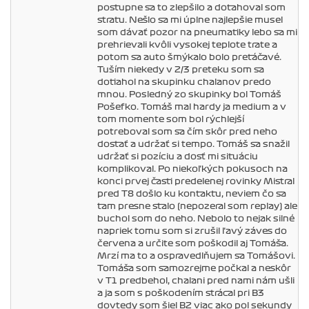
postupne sa to zlepšilo a doťahoval som
stratu. Nešlo sa mi úplne najlepšie musel
som dávať pozor na pneumatiky lebo sa mi
prehrievali kvôli vysokej teplote trate a
potom sa auto šmýkalo bolo pretáčavé.
Tuším niekedy v 2/3 preteku som sa
dotiahol na skupinku chalanov predo
mnou. Posledný zo skupinky bol Tomáš
Pošefko. Tomáš mal hardy ja medium a v
tom momente som bol rýchlejší
potreboval som sa čím skôr pred neho
dostať a udržať si tempo. Tomáš sa snažil
udržať si pozíciu a dosť mi situáciu
komplikoval. Po niekoľkých pokusoch na
konci prvej časti predelenej rovinky Mistral
pred T8 došlo ku kontaktu, neviem čo sa
tam presne stalo (nepozeral som replay) ale
buchol som do neho. Nebolo to nejak silné
napriek tomu som si zrušil ľavý záves do
červena a určite som poškodil aj Tomáša.
Mrzí ma to a ospravedlňujem sa Tomášovi.
Tomáša som samozrejme počkal a neskôr
v T1 predbehol, chalani pred nami nám ušli
a ja som s poškodením strácal pri B3
dovtedy som šiel B2 viac ako pol sekundy