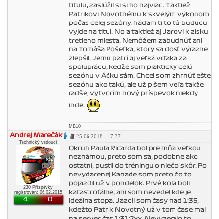
titulu, zaslúžil si si ho najviac. Taktiež
Patrikovi Novotnému k skvelým výkonom
počas celej sezóny, hádam ti to tú budúcu
vyjde na titul. No a taktiež aj Jarovi k zisku
tretieho miesta. Nemôžem zabudnúť ani
na Tomáša Pošefka, ktorý sa dosť výrazne
zlepšil. Jemu patrí aj veľká vďaka za
spoluprácu, kedže som prakticky celú
sezónu v Áčku sám. Chcel som zhrnúť ešte
sezónu ako takú, ale už píšem veľa takže
radšej vytvorím nový príspevok niekdy
inde.
MB10
Andrej Marečák
25.06.2018 - 17:37
Technický vedoucí
Okruh Paula Ricarda bol pre mňa veľkou
neznámou, preto som sa, podobne ako
ostatní, pustil do tréningu o niečo skôr. Po
nevydarenej Kanade som preto čo to
pojazdil už v pondelok. Prvé kola boli
230 Příspěvky
katastrofálne, ani som nevedel kde je
registrován: 06.02.2015
4
0
ideálna stopa. Jazdil som časy nad 1:35,
kdežto Patrik Novotný už v tom čase mal
na server čas 1:31:7xx. Nevyzeralo to