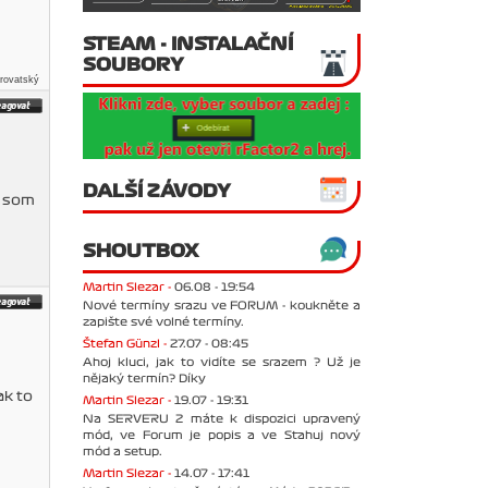
STEAM - INSTALAČNÍ
SOUBORY
yrovatský
DALŠÍ ZÁVODY
u som
SHOUTBOX
Martin Slezar -
06.08 - 19:54
Nové termíny srazu ve FORUM - koukněte a
zapište své volné termíny.
Štefan Günzl -
27.07 - 08:45
Ahoj kluci, jak to vidíte se srazem ? Už je
nějaký termín? Díky
ak to
Martin Slezar -
19.07 - 19:31
Na SERVERU 2 máte k dispozici upravený
mód, ve Forum je popis a ve Stahuj nový
mód a setup.
Martin Slezar -
14.07 - 17:41