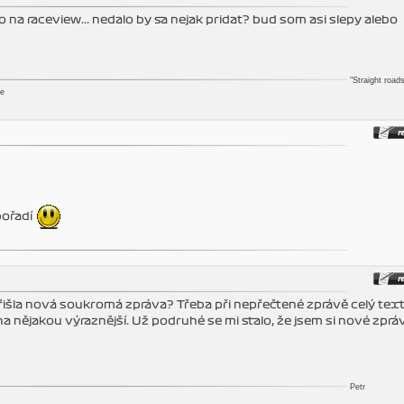
o na raceview... nedalo by sa nejak pridat? bud som asi slepy alebo
"Straight roads
ae
pořadí
 přišla nová soukromá zpráva? Třeba při nepřečtené zprávě celý text
a nějakou výraznější. Už podruhé se mi stalo, že jsem si nové zprá
Petr