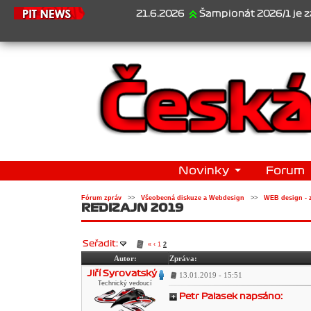
21.6.2026
Šampionát 2026/1 je za námi..
Novinky
Forum
Fórum zpráv
>>
Všeobecná diskuze a Webdesign
>>
WEB design - 
REDIZAJN 2019
Seřadit:
«
‹
1
2
Autor:
Zpráva:
Jiří Syrovatský
13.01.2019 - 15:51
Technický vedoucí
Petr Palasek napsáno: