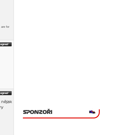
 are for
 nějak
vy
SPONZOŘI