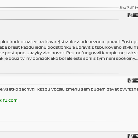
Jirka "Ralf" S
je plnohodnotna len na hlavnej stranke a priebeznom poradi. Postup
reba prejst kazdu jednu podstranku a upravit z tabulkoveho stylu n
cize postupne. Jazyky ako hovori Petr nefungovali kompletne, tak s
 je pouzity iny obrazok ako bol ale este som s tym neni spokojny...
te vsetko zachytili kazdu vacsiu zmenu sem budem davat zvyrazn
k f1.com