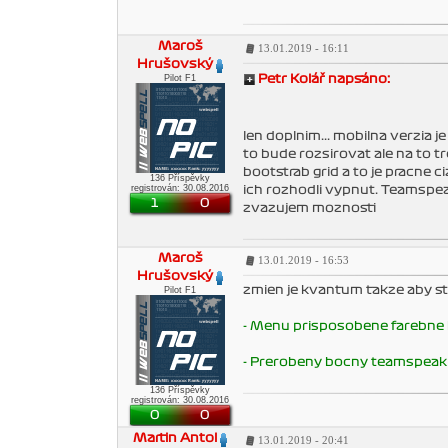
Maroš
13.01.2019 - 16:11
Hrušovský
Pilot F1
Petr Kolář napsáno:
len doplnim... mobilna verzia 
to bude rozsirovat ale na to t
bootstrab grid a to je pracne 
136 Příspěvky
registrován: 30.08.2016
ich rozhodli vypnut. Teamspeak
1
0
zvazujem moznosti
Maroš
13.01.2019 - 16:53
Hrušovský
zmien je kvantum takze aby s
Pilot F1
- Menu prisposobene farebne 
- Prerobeny bocny teamspeak
136 Příspěvky
registrován: 30.08.2016
0
0
Martin Antol
13.01.2019 - 20:41