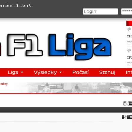
.1. Jan Veselý , 2. Jan Nováček , 3. Jakub Chmelík , Pohár konstruk
CF
tré
CF
tré
Liga
Výsledky
Počasí
Stahuj
In
změny