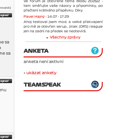
Ve forum je otevřené téma Módu 2026/2 -
tam směřujte vaše názory a připomínky, po
yrovatský
přečtení krátkého příspěvku. Díky
Pavel Hajný -
14.07 - 17:29
Ahoj testoval jsem mod. a velké překvapení
pro mě je otevřen serup.. jinak (DRS) reaguje
jen na zadní na předek se neotevírá.
Všechny zprávy
ne sa
a
ANKETA
me sa
anketa není aktivní
•
ukázat ankety
TEAMSPEAK
enu