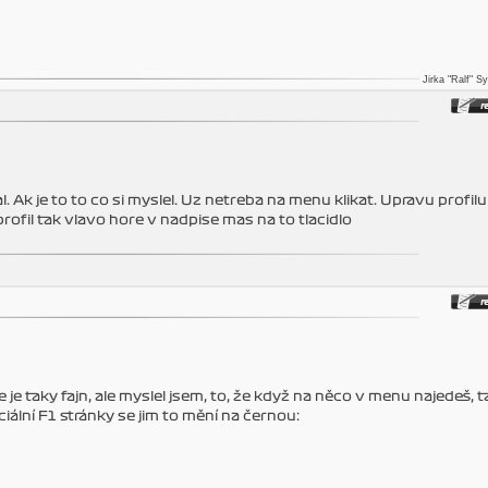
Jirka "Ralf" S
. Ak je to to co si myslel. Uz netreba na menu klikat. Upravu profil
 profil tak vlavo hore v nadpise mas na to tlacidlo
e je taky fajn, ale myslel jsem, to, že když na něco v menu najedeš, t
iální F1 stránky se jim to mění na černou: