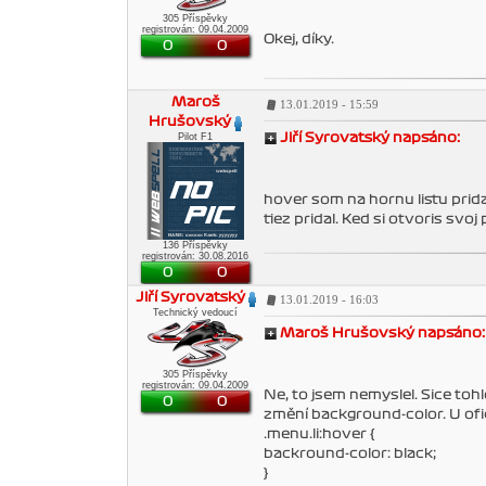
305 Příspěvky
registrován: 09.04.2009
Okej, díky.
0
0
Maroš
13.01.2019 - 15:59
Hrušovský
Pilot F1
Jiří Syrovatský napsáno:
hover som na hornu listu pridal
tiez pridal. Ked si otvoris svoj
136 Příspěvky
registrován: 30.08.2016
0
0
Jiří Syrovatský
13.01.2019 - 16:03
Technický vedoucí
Maroš Hrušovský napsáno:
305 Příspěvky
registrován: 09.04.2009
Ne, to jsem nemyslel. Sice tohl
0
0
změní background-color. U ofic
.menu.li:hover {
backround-color: black;
}