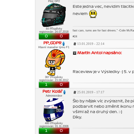
Pilot GP2
Este jedna vec, nevidim tlacitk
neviem
44 Příspěvky
fast cars, turns are for fast drivers." -Colin McR
registrován: 24.07.2018
0
0
#24
PP_GDPR
13.01.2019 - 22:14
Hlavní manažer týmu F1
Martin Antol napsáno:
Raceview je v Výsledky -) 5. v 
367 Příspěvky
registrován: 23.09.2012
1
0
Petr Kolář
25.01.2019 - 17:17
Administrátor
Šlo by nějak víc zvýraznit, že
podbarvit nebo změnit ikonu n
všiml až na druhý den. :-)
Díky.
480 Příspěvky
registrován: 01.11.2006
1
0