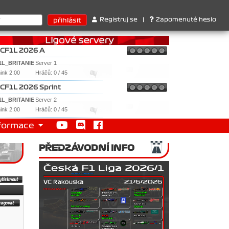
térů : 1. Ferrari . 2. Williams , 3. RedBull ..... SprintCup - 1. 
Registruj se
|
Zapomenuté heslo
CF1L 2026 A
1L_BRITANIE
Server 1
nink 2:00
Hráčů: 0 / 45
CF1L 2026 Sprint
1L_BRITANIE
Server 2
nink 2:00
Hráčů: 0 / 45
formace
PŘEDZÁVODNÍ INFO