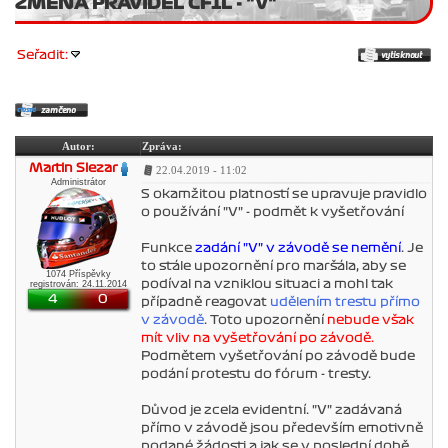
ZMĚNA PRAVIDEL ČF1L - "V"
Seřadit:
Autor:
Zpráva:
Martin Slezar
22.04.2019 - 11:02
Administrátor
S okamžitou platností se upravuje pravidlo
o používání "V" - podmět k vyšetřování
Funkce
zadání "V" v závodě se nemění
. Je
to stále upozornění pro maršála, aby se
1074 Příspěvky
podíval na vzniklou situaci a mohl tak
registrován: 24.11.2014
4
0
případně reagovat
udělením trestu přímo
v závodě
. Toto upozornění
nebude však
mít vliv na vyšetřování po závodě.
Podmětem vyšetřování po závodě bude
podání protestu do fórum - tresty.
Důvod je zcela evidentní. "V" zadávaná
přímo v závodě jsou především emotivně
podané žádosti a jak se v poslední době