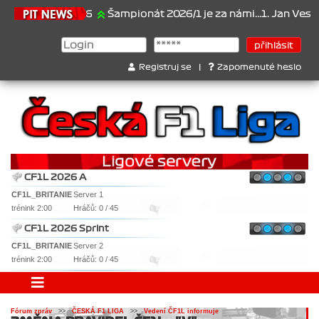
21.6.2026
Šampionát 2026/1 je za námi...1. Jan Veselý , 2
Registruj se
|
Zapomenuté heslo
CF1L 2026 A
CF1L_BRITANIE
Server 1
trénink 2:00
Hráčů: 0 / 45
CF1L 2026 Sprint
CF1L_BRITANIE
Server 2
trénink 2:00
Hráčů: 0 / 45
Fórum zpráv
>>
ČESKÁ F1 LIGA
>>
Vedení ČF1L informuje